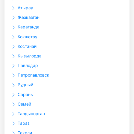
Атырау
Жезказган
Караганда
Кокшетау
Костанай
Кызылорда
Павлодар
Петропавловск
Рудный
Сарань
Семей
Талдыкорган
Тараз
Текели