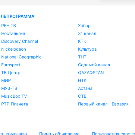
ЕЛЕПРОГРАММА
РЕН ТВ
Хабар
Ностальгия
31 канал
Discovery Channel
КТК
Nickelodeon
Культура
National Geographic
ТНТ
Eurosport
Седьмой канал
ТВ Центр
QAZAQSTAN
МИР
НТК
МУЗ-ТВ
Астана
MusicBox TV
СТВ
РТР-Планета
Первый канал - Евразия
ть компанию
Подать объявление
Пользовательское с