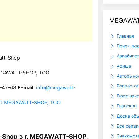
MEGAWAT
Главная
Поиск лю
Авиабиле
tt-Shop
Афиша
MEGAWATT-SHOP, ТОО
Авторыно
Вопрос-от
1-47-68
E-mail:
info@megawatt-
Бюро нах
О MEGAWATT-SHOP, ТОО
Гороскоп
Доска объ
Все серв
-Shop в г. MEGAWATT-SHOP,
Знакомст