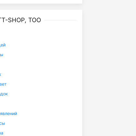
T-SHOP, ТОО
дей
ты
к
вет
одок
явлений
исы
ва