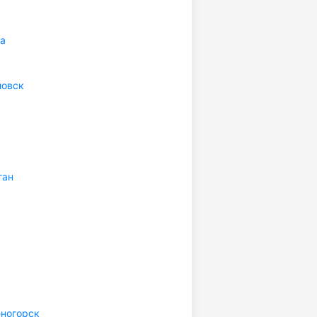
а
ловск
ган
ногорск