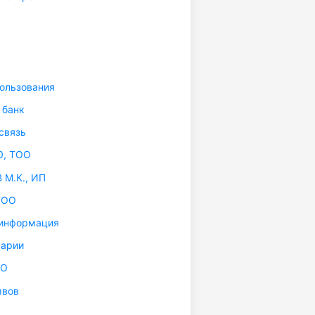
ользования
 банк
связь
0, ТОО
М.К., ИП
ТОО
информация
варии
ТО
ывов