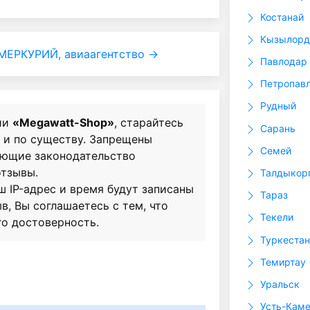
Костанай
Кызылорд
МЕРКУРИЙ, авиаагентство →
Павлодар
Петропав
Рудный
ии
«Megawatt-Shop»
, старайтесь
Сарань
о и по существу. Запрещены
Семей
ающие законодательство
отзывы.
Талдыкор
ш IP-адрес и время будут записаны
Тараз
в, Вы соглашаетесь с тем, что
Текели
го достоверность.
Туркестан
Темиртау
Уральск
Усть-Каме