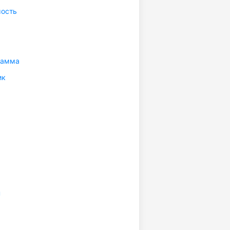
ость
рамма
ик
н
а