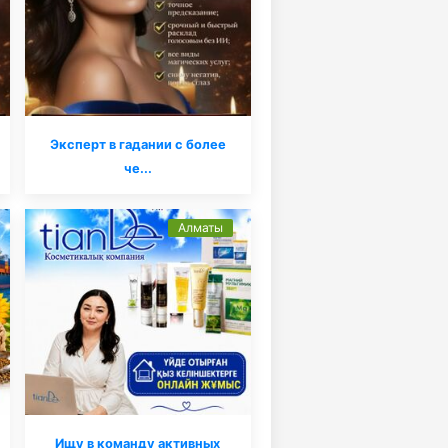
Эксперт в гадании с более
че...
Алматы
Ищу в команду активных