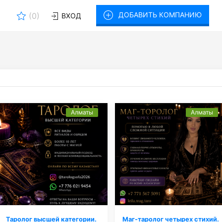
ДОБАВИТЬ КОМПАНИЮ
(
0
)
ВХОД
Алматы
Алматы
Таролог высшей категории.
Маг-таролог четырех стихий.