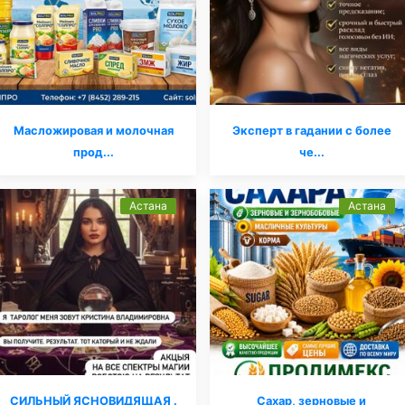
Масложировая и молочная
Эксперт в гадании с более
прод...
че...
Астана
Астана
СИЛЬНЫЙ ЯСНОВИДЯЩАЯ .
Сахар, зерновые и