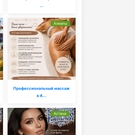
...
Алматы
Профессиональный массаж
в А...
Астана