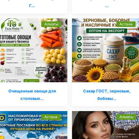
Г...
...
Алматы
Астана
Очищенные овощи для
Сахар ГОСТ, зерновые,
столовых...
бобовы...
Астана
Алматы