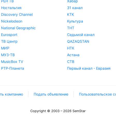
РЕН ТВ
Хабар
Ностальгия
31 канал
Discovery Channel
КТК
Nickelodeon
Культура
National Geographic
ТНТ
Eurosport
Седьмой канал
ТВ Центр
QAZAQSTAN
МИР
НТК
МУЗ-ТВ
Астана
MusicBox TV
СТВ
РТР-Планета
Первый канал - Евразия
ть компанию
Подать объявление
Пользовательское с
Copyright © 2003 – 2026 SemStar