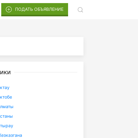
ПОДАТЬ ОБЪЯВЛЕНИЕ
ики
ктау
ктобе
Алматы
Астаны
Атырау
езказгана