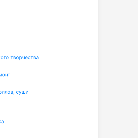
кого творчества
монт
оллов, суши
ка
ы