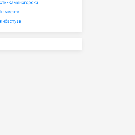
сть-Каменогорска
Шымкента
кибастуза