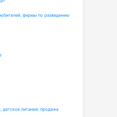
орт
любителей, фермы по разведению
е
, детское питание: продажа