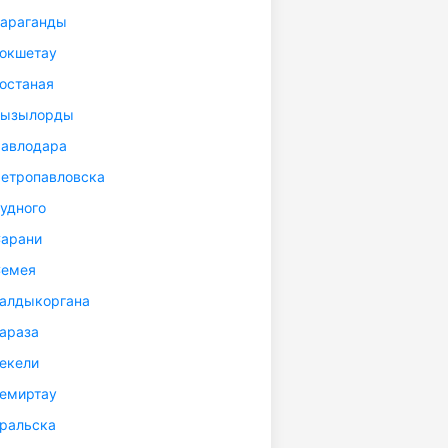
Караганды
Кокшетау
останая
Кызылорды
Павлодара
Петропавловска
удного
Сарани
Семея
Талдыкоргана
араза
екели
Темиртау
ральска