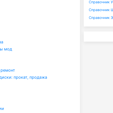
Справочник У
Справочник 
Справочник Э
за
ны мод
 ремонт
диски: прокат, продажа
ии