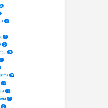
0
ры
0
ты
0
и
0
херы
0
0
исты
0
ы
0
еры
0
тели
0
и
0