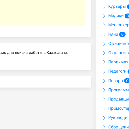
Курьеры
Медики
0
Менедже
Няни
0
Официан
Охранник
вис для поиска работы в Казахстане.
Парикма
Педагоги
Повара
0
Программ
Продавц
Промоут
Руководи
Сборщик