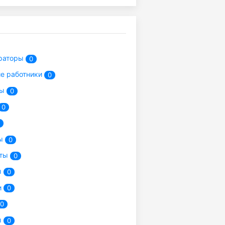
раторы
0
е работники
0
ры
0
0
ры
0
сты
0
ы
0
и
0
0
ы
0