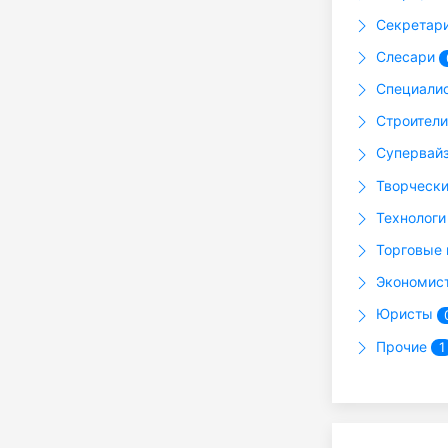
Секретар
Слесари
Специали
Строител
Супервай
Творчески
Технолог
Торговые 
Экономис
Юристы
Прочие
1