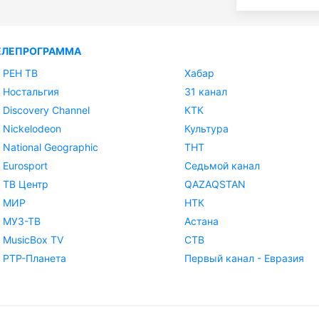
ЕЛЕПРОГРАММА
РЕН ТВ
Хабар
Ностальгия
31 канал
Discovery Channel
КТК
Nickelodeon
Культура
National Geographic
ТНТ
Eurosport
Седьмой канал
ТВ Центр
QAZAQSTAN
МИР
НТК
МУЗ-ТВ
Астана
MusicBox TV
СТВ
РТР-Планета
Первый канал - Евразия