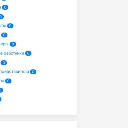
и
0
0
сты
0
и
0
зеры
0
е работники
0
и
0
представители
0
ты
0
0