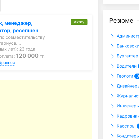
Резюме
Актау
к, менеджер,
атор, ресепшен
Админист
по совместительству
тариуса.…
Банковски
ых лет): 23 года
120 000
Бухгалте
рплата:
тг.
бранное
Водители
Геологи
0
Дизайне
Журнали
Инженер
Кадровик
Кассиры
Кондитер