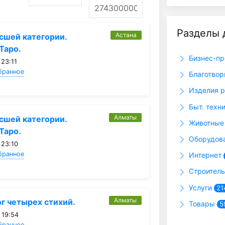
Разделы 
Астана
сшей категории.
Таро.
Бизнес-п
 23:11
бранное
Благотвор
Изделия р
Быт. техн
Алматы
сшей категории.
Животные 
Таро.
Оборудов
 23:10
бранное
Интернет
Строитель
Услуги
21
Алматы
г четырех стихий.
Товары
5
 19:54
бранное