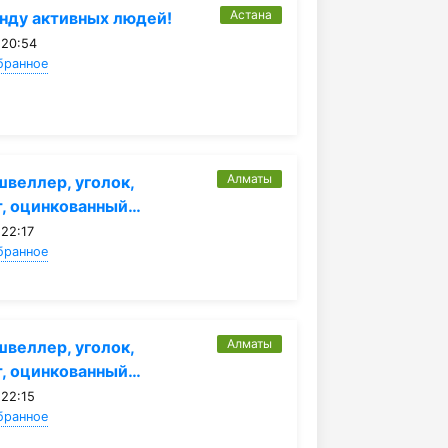
Астана
нду активных людей!
 20:54
бранное
Алматы
швеллер, уголок,
т, оцинкованный…
 22:17
бранное
Алматы
швеллер, уголок,
т, оцинкованный…
 22:15
бранное