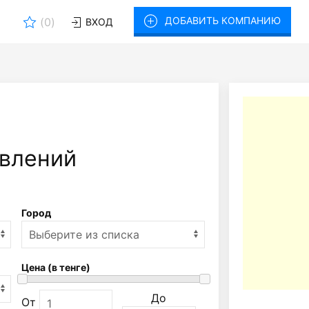
ДОБАВИТЬ КОМПАНИЮ
(
0
)
ВХОД
влений
Город
Цена (в тенге)
До
От