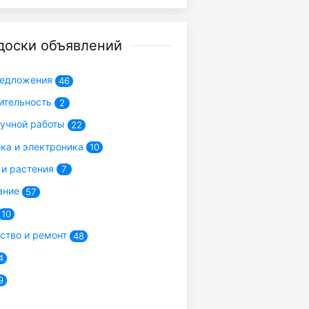
доски объявлений
редложения
46
ительность
2
учной работы
22
ика и электроника
10
и растения
7
ание
57
10
ство и ремонт
48
4
9