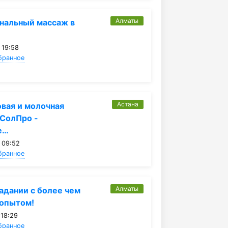
Алматы
нальный массаж в
 19:58
бранное
Астана
вая и молочная
СолПро -
е…
 09:52
бранное
Алматы
гадании с более чем
 опытом!
 18:29
бранное