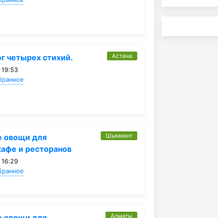
Астана
г четырех стихий.
 19:53
бранное
Шымкент
 овощи для
кафе и ресторанов
 16:29
бранное
Алматы
 овощи для