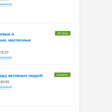
бранное
Астана
новые и
вые, масличные
…
 12:27
бранное
Алматы
нду активных людей!
 20:55
бранное