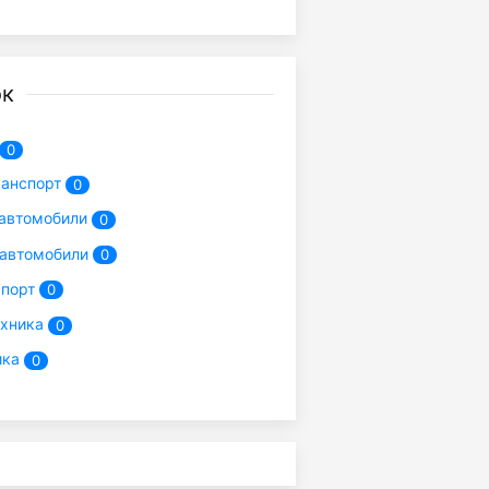
ок
0
ранспорт
0
автомобили
0
 автомобили
0
спорт
0
ехника
0
ика
0