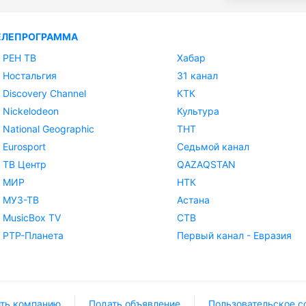
ЕЛЕПРОГРАММА
РЕН ТВ
Хабар
Ностальгия
31 канал
Discovery Channel
КТК
Nickelodeon
Культура
National Geographic
ТНТ
Eurosport
Седьмой канал
ТВ Центр
QAZAQSTAN
МИР
НТК
МУЗ-ТВ
Астана
MusicBox TV
СТВ
РТР-Планета
Первый канал - Евразия
ть компанию
Подать объявление
Пользовательское с