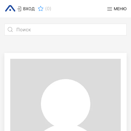
(
0
)
ВХОД
МЕНЮ