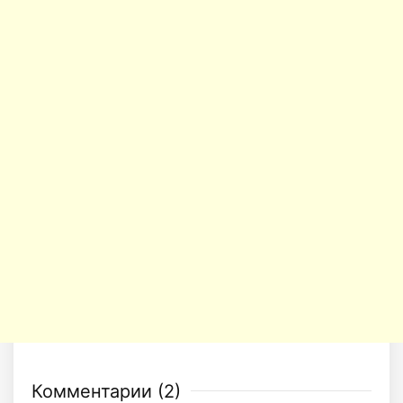
Комментарии (
2
)