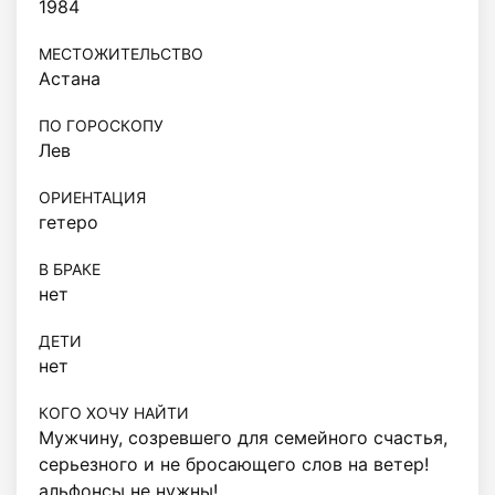
1984
МЕСТОЖИТЕЛЬСТВО
Астана
ПО ГОРОСКОПУ
Лев
ОРИЕНТАЦИЯ
гетеро
В БРАКЕ
нет
ДЕТИ
нет
КОГО ХОЧУ НАЙТИ
Мужчину, созревшего для семейного счастья,
серьезного и не бросающего слов на ветер!
альфонсы не нужны!