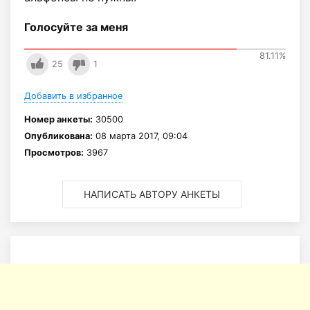
Голосуйте за меня
81.11
%
25
1
Добавить в избранное
Номер анкеты:
30500
Опубликована:
08 марта 2017, 09:04
Просмотров:
3967
НАПИСАТЬ АВТОРУ АНКЕТЫ