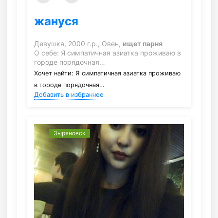
жануся
Девушка, 2000 г.р., Овен,
ищет парня
О себе: Я симпатичная азиатка проживаю в
городе порядочная…
Хочет найти: Я симпатичная азиатка проживаю
в городе порядочная…
Добавить в избранное
Зыряновск