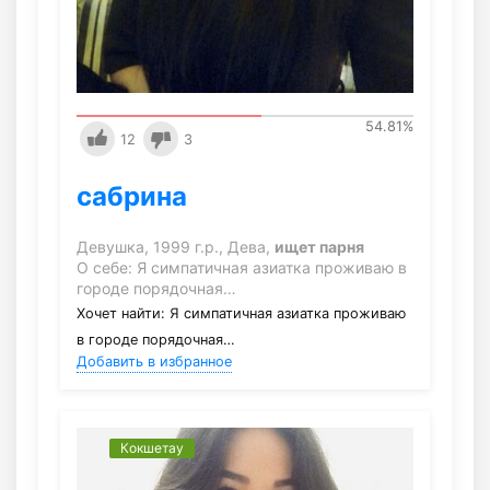
54.81
%
12
3
сабрина
Девушка, 1999 г.р., Дева,
ищет парня
О себе: Я симпатичная азиатка проживаю в
городе порядочная…
Хочет найти: Я симпатичная азиатка проживаю
в городе порядочная…
Добавить в избранное
Кокшетау