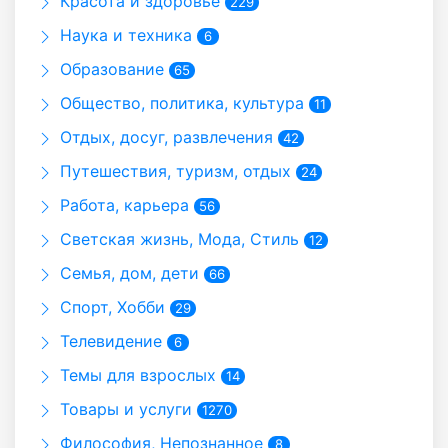
Красота и здоровье
229
Наука и техника
6
Образование
65
Общество, политика, культура
11
Отдых, досуг, развлечения
42
Путешествия, туризм, отдых
24
Работа, карьера
56
Светская жизнь, Мода, Стиль
12
Семья, дом, дети
66
Спорт, Хобби
29
Телевидение
6
Темы для взрослых
14
Товары и услуги
1270
Философия, Непознанное
8