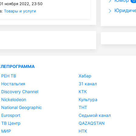
Юмор
0
01 ноября 2022, 23:50
Юридиче
в:
Товары и услуги
ЕЛЕПРОГРАММА
РЕН ТВ
Хабар
Ностальгия
31 канал
Discovery Channel
КТК
Nickelodeon
Культура
National Geographic
ТНТ
Eurosport
Седьмой канал
ТВ Центр
QAZAQSTAN
МИР
НТК