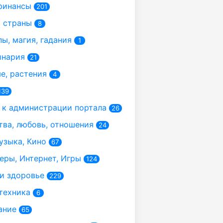
финансы
201
 страны
8
ы, магия, гадания
1
инария
21
, растения
4
139
к администрации портала
26
ва, любовь, отношения
24
узыка, Кино
67
ры, Интернет, Игры
124
и здоровье
229
техника
6
ание
65