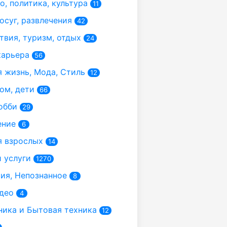
, политика, культура
11
осуг, развлечения
42
вия, туризм, отдых
24
карьера
56
 жизнь, Мода, Стиль
12
ом, дети
66
обби
29
ение
6
 взрослых
14
 услуги
1270
я, Непознанное
8
део
4
ика и Бытовая техника
12