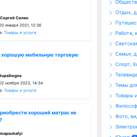
Общество
Отдых, д
:
Сергей Силин
Путешест
0 января 2021, 12:36
Работа, 
в:
Товары и услуги
Светская
Семья, д
 хорошую мобильную торговую
Спорт, Х
Телевид
:
tupsihogna
02 ноября 2023, 14:34
Темы для
в:
Товары и услуги
Товары и
Философи
риобрести хороший матрас не
Фото, ви
?
Электрон
:
mapsuhafyi