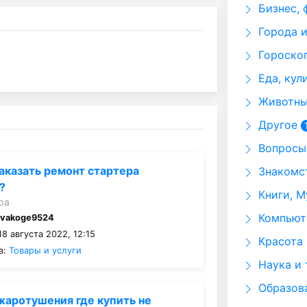
Бизнес, 
Города и
Гороскоп
Еда, кул
Животные
Другое
Вопросы 
аказать ремонт стартера
Знакомст
?
Книги, М
ра
Компьюте
:
vakoge9524
8 августа 2022, 12:15
Красота 
в:
Товары и услуги
Наука и 
Образов
аротушения где купить не