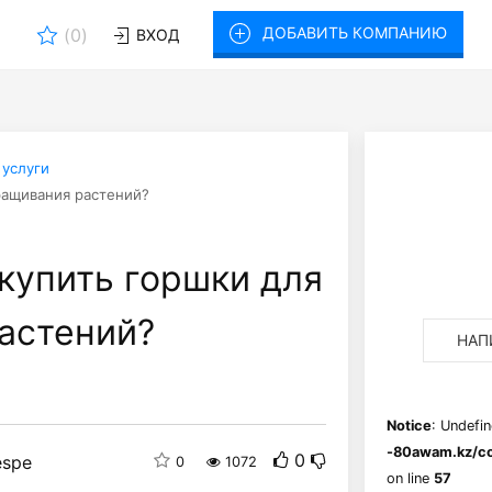
ДОБАВИТЬ КОМПАНИЮ
(
0
)
ВХОД
 услуги
ращивания растений?
купить горшки для
астений?
НАП
Notice
: Undefin
-80awam.kz/co
0
espe
0
1072
on line
57