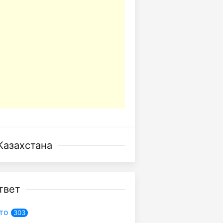
Казахстана
твет
то
303