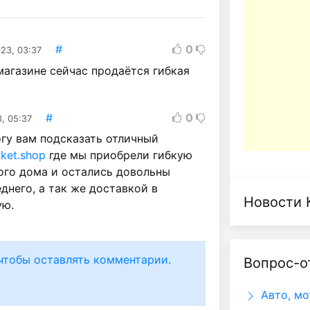
#
0
23, 03:37
агазине сейчас продаётся гибкая
#
0
, 05:37
гу вам подсказать отличный
rket.shop
где мы приобрели гибкую
ого дома и остались довольны
днего, а так же доставкой в
Новости 
ую.
чтобы оставлять комментарии.
Вопрос-о
Авто, мо