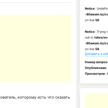
Notice
: Undefin
-80awam.kz/co
on line
58
Notice
: Trying 
null in
/sites/xn
-80awam.kz/co
on line
58
Добавить в из
Номер вопрос
Опубликован:
Просмотров:
4
ватель, которому есть что сказать