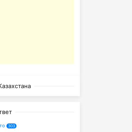
Казахстана
твет
то
303