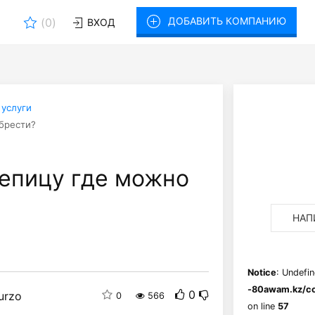
ДОБАВИТЬ КОМПАНИЮ
(
0
)
ВХОД
 услуги
брести?
епицу где можно
НАП
Notice
: Undefin
-80awam.kz/co
0
urzo
0
566
on line
57