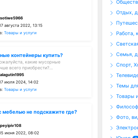
Общество
Отдых, д
:
sotiwe5966
Путешест
7 августа 2022, 13:15
Работа, 
в:
Товары и услуги
Светская
Семья, д
ные контейнеры купить?
ожалуйста, какие мусорные
Спорт, Х
чше всего приобрести?…
Телевид
:
alagutin1995
17 июля 2024, 14:02
Темы для
в:
Товары и услуги
Товары и
Философи
с мебелью не подскажите где?
Фото, ви
:
peyipiv108
Электрон
15 июня 2022, 08:02