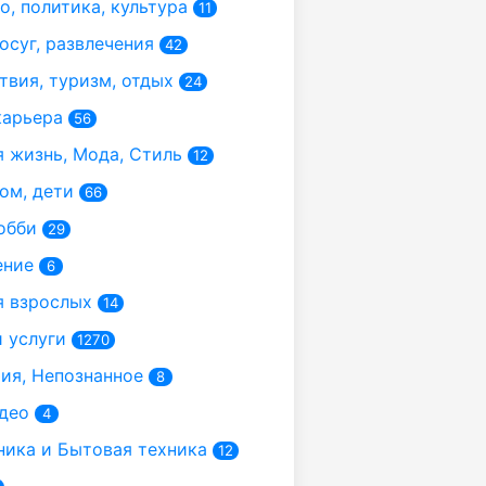
, политика, культура
11
осуг, развлечения
42
вия, туризм, отдых
24
карьера
56
 жизнь, Мода, Стиль
12
ом, дети
66
обби
29
ение
6
 взрослых
14
 услуги
1270
я, Непознанное
8
део
4
ика и Бытовая техника
12