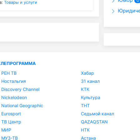
Юмор
0
в:
Товары и услуги
Юридиче
ЕЛЕПРОГРАММА
РЕН ТВ
Хабар
Ностальгия
31 канал
Discovery Channel
КТК
Nickelodeon
Культура
National Geographic
ТНТ
Eurosport
Седьмой канал
ТВ Центр
QAZAQSTAN
МИР
НТК
МУЗ-ТВ
Астана