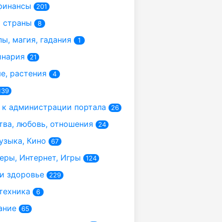
финансы
201
 страны
8
ы, магия, гадания
1
инария
21
, растения
4
139
к администрации портала
26
ва, любовь, отношения
24
узыка, Кино
67
ры, Интернет, Игры
124
и здоровье
229
техника
6
ание
65