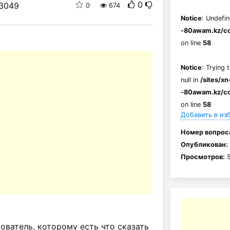
0
3049
0
674
Notice
: Undefin
-80awam.kz/co
on line
58
Notice
: Trying 
null in
/sites/xn
-80awam.kz/co
on line
58
Добавить в из
Номер вопрос
Опубликован:
Просмотров:
5
ватель, которому есть что сказать