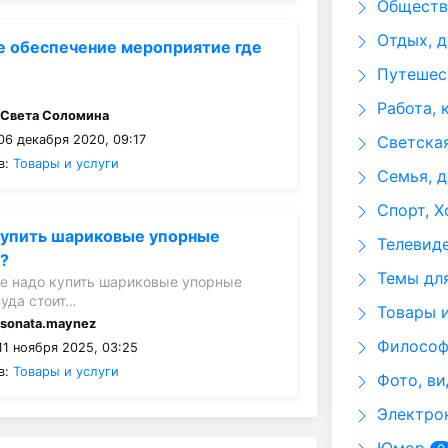
Общество
Отдых, д
е обеспечение мероприятие где
Путешест
Работа, 
:
Света Соломина
06 декабря 2020, 09:17
Светская
в:
Товары и услуги
Семья, д
Спорт, Х
купить шариковые упорные
Телевид
?
Темы для
е надо купить шариковые упорные
куда стоит…
Товары и
:
sonata.maynez
Философи
11 ноября 2025, 03:25
в:
Товары и услуги
Фото, ви
Электрон