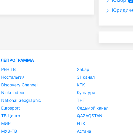
Юмор
0
Юридиче
ЕЛЕПРОГРАММА
РЕН ТВ
Хабар
Ностальгия
31 канал
Discovery Channel
КТК
Nickelodeon
Культура
National Geographic
ТНТ
Eurosport
Седьмой канал
ТВ Центр
QAZAQSTAN
МИР
НТК
МУЗ-ТВ
Астана