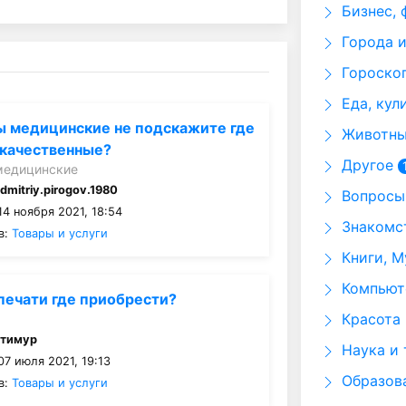
Бизнес, 
Города и
Гороскоп
Еда, кул
ы медицинские не подскажите где
Животные
 качественные?
Другое
медицинские
:
dmitriy.pirogov.1980
Вопросы 
4 ноября 2021, 18:54
Знакомст
в:
Товары и услуги
Книги, М
Компьюте
печати где приобрести?
Красота 
:
тимур
Наука и 
7 июля 2021, 19:13
Образов
в:
Товары и услуги