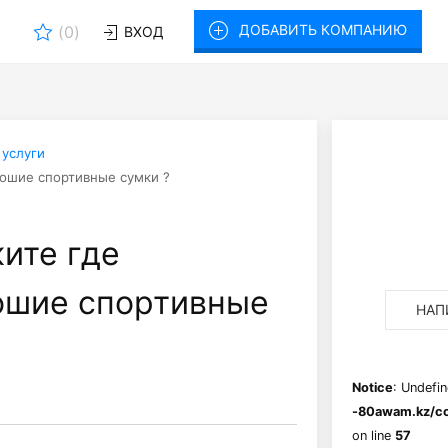
ДОБАВИТЬ КОМПАНИЮ
(
0
)
ВХОД
 услуги
рошие спортивные сумки ?
ите где
ошие спортивные
НАП
Notice
: Undefin
-80awam.kz/co
on line
57