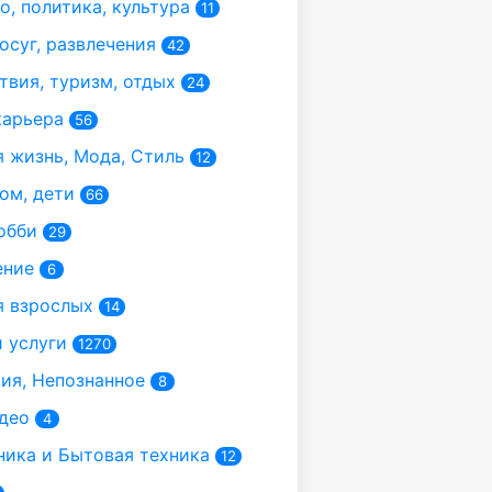
, политика, культура
11
осуг, развлечения
42
вия, туризм, отдых
24
карьера
56
 жизнь, Мода, Стиль
12
ом, дети
66
обби
29
ение
6
 взрослых
14
 услуги
1270
я, Непознанное
8
део
4
ика и Бытовая техника
12