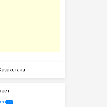
Казахстана
твет
то
303