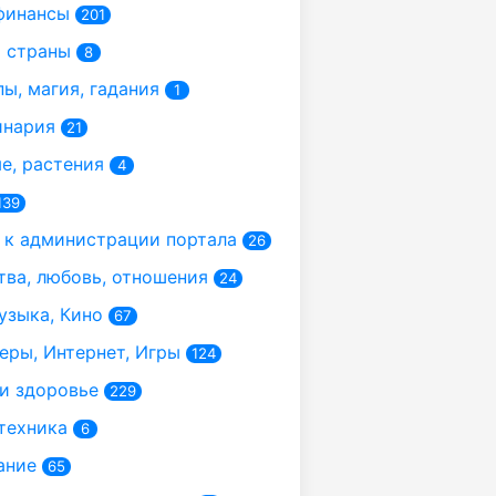
финансы
201
 страны
8
ы, магия, гадания
1
инария
21
, растения
4
139
к администрации портала
26
ва, любовь, отношения
24
узыка, Кино
67
ры, Интернет, Игры
124
и здоровье
229
техника
6
ание
65