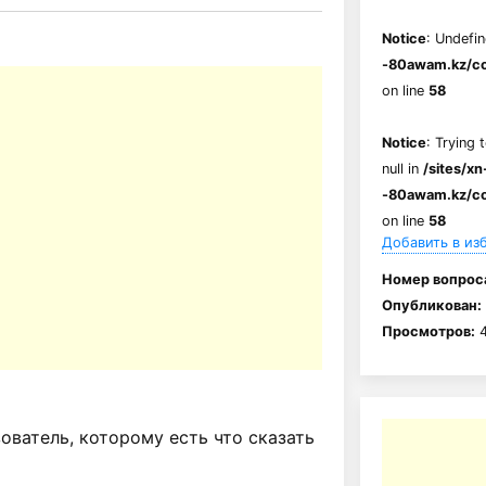
Notice
: Undefin
-80awam.kz/co
on line
58
Notice
: Trying 
null in
/sites/xn
-80awam.kz/co
on line
58
Добавить в из
Номер вопрос
Опубликован:
Просмотров:
4
ватель, которому есть что сказать