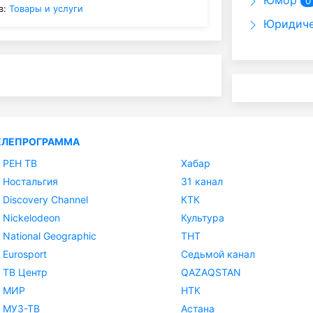
Юмор
0
в:
Товары и услуги
Юридиче
ЕЛЕПРОГРАММА
РЕН ТВ
Хабар
Ностальгия
31 канал
Discovery Channel
КТК
Nickelodeon
Культура
National Geographic
ТНТ
Eurosport
Седьмой канал
ТВ Центр
QAZAQSTAN
МИР
НТК
МУЗ-ТВ
Астана