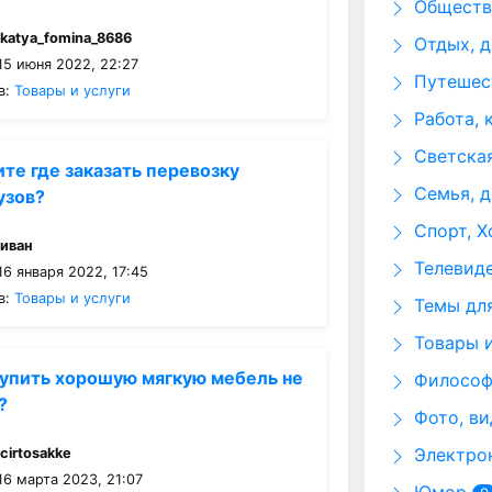
Общество
:
katya_fomina_8686
Отдых, д
15 июня 2022, 22:27
Путешест
в:
Товары и услуги
Работа, 
Светская
те где заказать перевозку
Семья, д
узов?
Спорт, Х
:
иван
Телевид
6 января 2022, 17:45
в:
Товары и услуги
Темы для
Товары и
упить хорошую мягкую мебель не
Философи
?
Фото, ви
Электрон
:
cirtosakke
16 марта 2023, 21:07