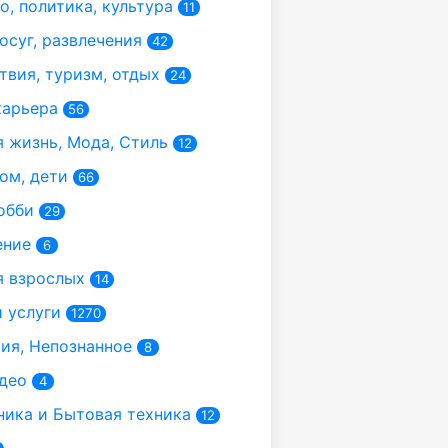
, политика, культура
11
осуг, развлечения
42
вия, туризм, отдых
24
карьера
56
 жизнь, Мода, Стиль
12
ом, дети
66
обби
29
ение
6
 взрослых
14
 услуги
1270
я, Непознанное
8
део
4
ика и Бытовая техника
12