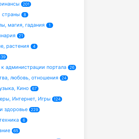
финансы
201
 страны
8
ы, магия, гадания
1
инария
21
, растения
4
139
к администрации портала
26
ва, любовь, отношения
24
узыка, Кино
67
ры, Интернет, Игры
124
и здоровье
229
техника
6
ание
65