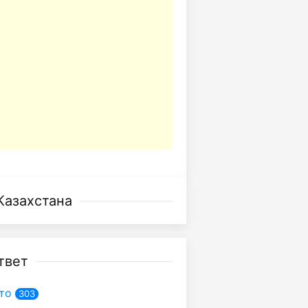
Казахстана
твет
то
303