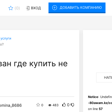
ДОБАВИТЬ КОМПАНИЮ
(
0
)
ВХОД
 услуги
го?
ан где купить не
НАП
Notice
: Undefin
-80awam.kz/co
0
omina_8686
0
483
on line
57