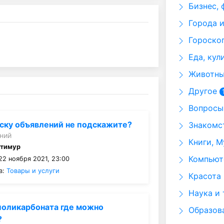
Бизнес, 
Города и
Гороскоп
Еда, кул
Животные
Другое
Вопросы 
ску объявлений не подскажите?
Знакомст
ний
Книги, М
:
тимур
Компьюте
22 ноября 2021, 23:00
в:
Товары и услуги
Красота 
Наука и 
поликарбоната где можно
Образов
?