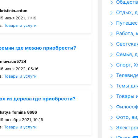
Общество
:
kristinin.anton
Отдых, д
5 июня 2021, 11:19
Путешест
в:
Товары и услуги
Работа, 
Светская
ремни где можно приобрести?
Семья, д
:
mawace5724
Спорт, Х
16 июня 2022, 05:16
Телевид
в:
Товары и услуги
Темы для
Товары и
ол из дерева где приобрести?
Философи
:
katya_fomina_8686
Фото, ви
9 октября 2021, 10:15
Электрон
в:
Товары и услуги