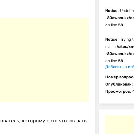
Notice
: Undefin
-80awam.kz/co
on line
58
Notice
: Trying 
null in
/sites/xn
-80awam.kz/co
on line
58
Добавить в из
Номер вопрос
Опубликован:
Просмотров:
4
ватель, которому есть что сказать