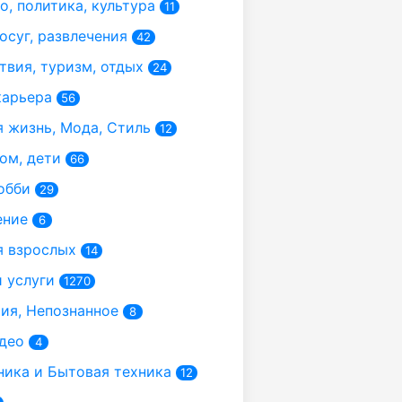
, политика, культура
11
осуг, развлечения
42
вия, туризм, отдых
24
карьера
56
 жизнь, Мода, Стиль
12
ом, дети
66
обби
29
ение
6
 взрослых
14
 услуги
1270
я, Непознанное
8
део
4
ика и Бытовая техника
12