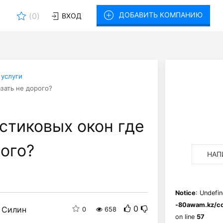
ДОБАВИТЬ КОМПАНИЮ
(
0
)
ВХОД
 услуги
зать не дорого?
стиковых окон где
рого?
НАП
Notice
: Undefin
-80awam.kz/co
0
 Силин
0
658
on line
57