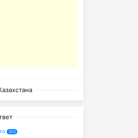
Казахстана
твет
то
303