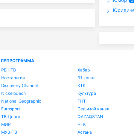
Юмор
0
Юридиче
ЕЛЕПРОГРАММА
РЕН ТВ
Хабар
Ностальгия
31 канал
Discovery Channel
КТК
Nickelodeon
Культура
National Geographic
ТНТ
Eurosport
Седьмой канал
ТВ Центр
QAZAQSTAN
МИР
НТК
МУЗ-ТВ
Астана