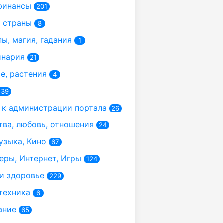
финансы
201
 страны
8
ы, магия, гадания
1
инария
21
, растения
4
139
к администрации портала
26
ва, любовь, отношения
24
узыка, Кино
67
ры, Интернет, Игры
124
и здоровье
229
техника
6
ание
65