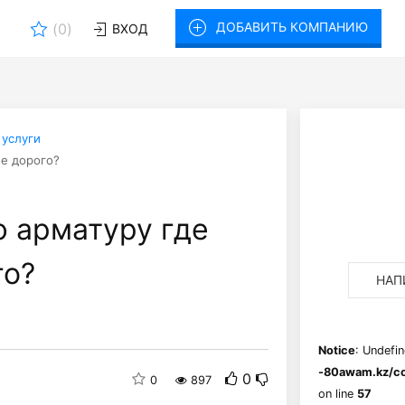
ДОБАВИТЬ КОМПАНИЮ
(
0
)
ВХОД
 услуги
не дорого?
 арматуру где
го?
НАП
Notice
: Undefin
-80awam.kz/co
0
0
897
on line
57