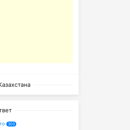
Казахстана
твет
то
303