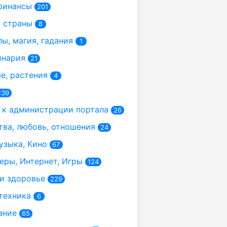
финансы
201
 страны
8
ы, магия, гадания
1
инария
21
, растения
4
139
к администрации портала
26
ва, любовь, отношения
24
узыка, Кино
67
ры, Интернет, Игры
124
и здоровье
229
техника
6
ание
65