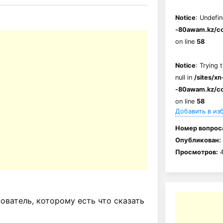
Notice
: Undefin
-80awam.kz/co
on line
58
Notice
: Trying 
null in
/sites/xn
-80awam.kz/co
on line
58
Добавить в из
Номер вопрос
Опубликован:
Просмотров:
4
ватель, которому есть что сказать