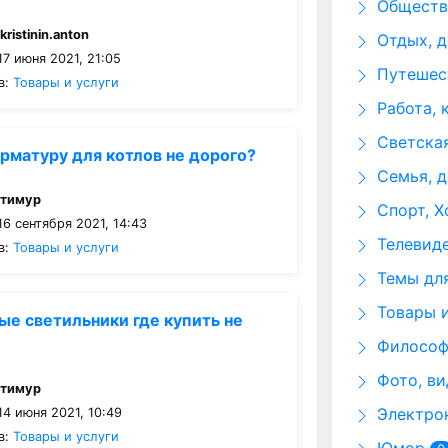
Общество
:
kristinin.anton
Отдых, д
7 июня 2021, 21:05
Путешест
в:
Товары и услуги
Работа, 
Светская
арматуру для котлов не дорого?
Семья, д
:
тимур
Спорт, Х
6 сентября 2021, 14:43
Телевид
в:
Товары и услуги
Темы для
Товары и
е светильники где купить не
Философи
Фото, ви
:
тимур
Электрон
4 июня 2021, 10:49
в:
Товары и услуги