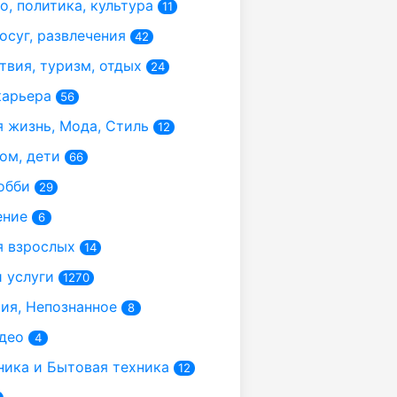
, политика, культура
11
осуг, развлечения
42
вия, туризм, отдых
24
карьера
56
 жизнь, Мода, Стиль
12
ом, дети
66
обби
29
ение
6
 взрослых
14
 услуги
1270
я, Непознанное
8
део
4
ика и Бытовая техника
12