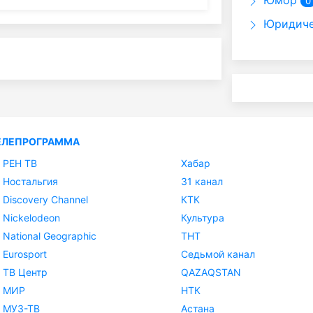
Юмор
0
Юридиче
ЕЛЕПРОГРАММА
РЕН ТВ
Хабар
Ностальгия
31 канал
Discovery Channel
КТК
Nickelodeon
Культура
National Geographic
ТНТ
Eurosport
Седьмой канал
ТВ Центр
QAZAQSTAN
МИР
НТК
МУЗ-ТВ
Астана