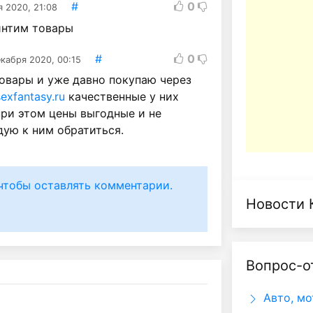
#
0
я 2020, 21:08
интим товары
#
0
екабря 2020, 00:15
овары и уже давно покупаю через
sexfantasy.ru
качественные у них
при этом цены выгодные и не
дую к ним обратиться.
чтобы оставлять комментарии.
Новости 
Вопрос-о
Авто, мо