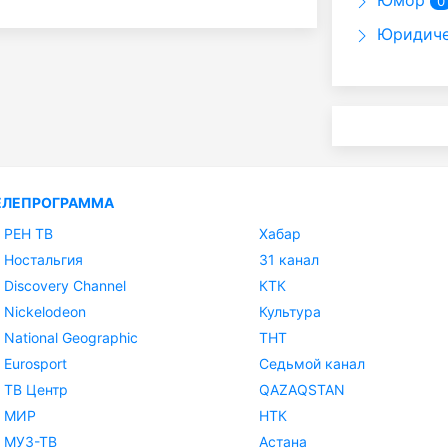
Юмор
0
Юридиче
ЕЛЕПРОГРАММА
РЕН ТВ
Хабар
Ностальгия
31 канал
Discovery Channel
КТК
Nickelodeon
Культура
National Geographic
ТНТ
Eurosport
Седьмой канал
ТВ Центр
QAZAQSTAN
МИР
НТК
МУЗ-ТВ
Астана