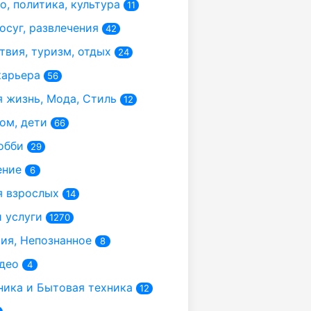
, политика, культура
11
осуг, развлечения
42
вия, туризм, отдых
24
карьера
56
 жизнь, Мода, Стиль
12
ом, дети
66
обби
29
ение
6
 взрослых
14
 услуги
1270
я, Непознанное
8
део
4
ика и Бытовая техника
12