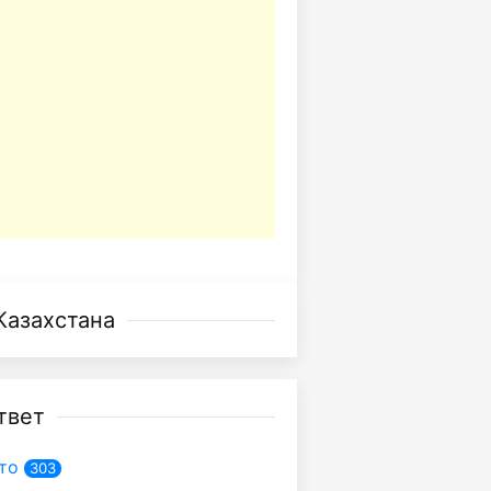
Казахстана
твет
то
303