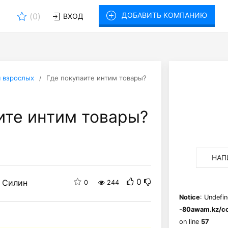
ДОБАВИТЬ КОМПАНИЮ
(
0
)
ВХОД
 взрослых
Где покупаите интим товары?
ите интим товары?
НАП
0
 Силин
0
244
Notice
: Undefin
-80awam.kz/co
on line
57