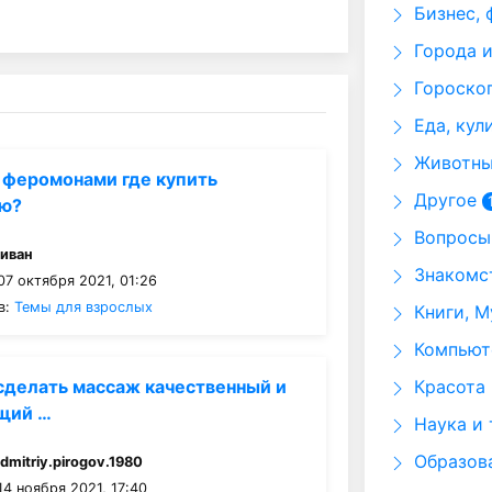
Бизнес, 
Города и
Гороскоп
Еда, кул
Животные
 феромонами где купить
Другое
ую?
Вопросы 
:
иван
Знакомст
7 октября 2021, 01:26
в:
Темы для взрослых
Книги, М
Компьюте
Красота 
 сделать массаж качественный и
щий …
Наука и 
Образов
:
dmitriy.pirogov.1980
4 ноября 2021, 17:40