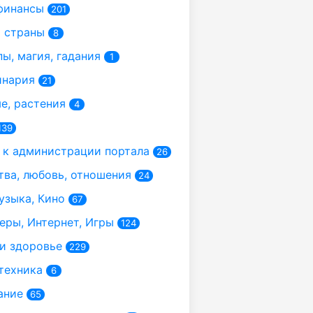
финансы
201
 страны
8
ы, магия, гадания
1
инария
21
, растения
4
139
к администрации портала
26
ва, любовь, отношения
24
узыка, Кино
67
ры, Интернет, Игры
124
и здоровье
229
техника
6
ание
65