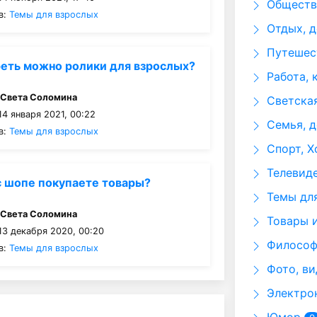
Общество
в:
Темы для взрослых
Отдых, д
Путешест
еть можно ролики для взрослых?
Работа, 
:
Света Соломина
Светская
4 января 2021, 00:22
Семья, д
в:
Темы для взрослых
Спорт, Х
Телевид
с шопе покупаете товары?
Темы для
:
Света Соломина
Товары и
13 декабря 2020, 00:20
Философи
в:
Темы для взрослых
Фото, ви
Электрон