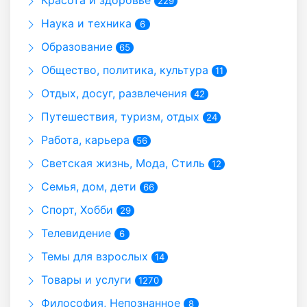
Красота и здоровье
229
Наука и техника
6
Образование
65
Общество, политика, культура
11
Отдых, досуг, развлечения
42
Путешествия, туризм, отдых
24
Работа, карьера
56
Светская жизнь, Мода, Стиль
12
Семья, дом, дети
66
Спорт, Хобби
29
Телевидение
6
Темы для взрослых
14
Товары и услуги
1270
Философия, Непознанное
8