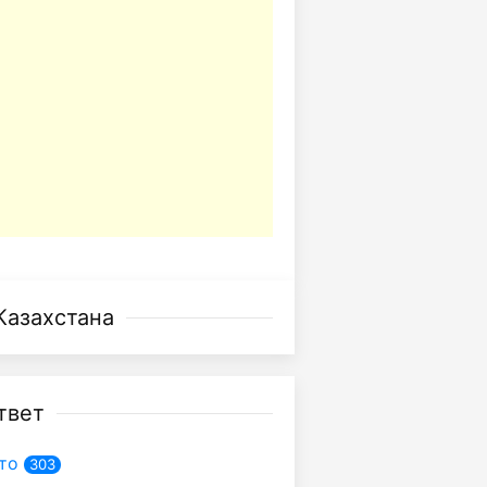
Казахстана
твет
то
303