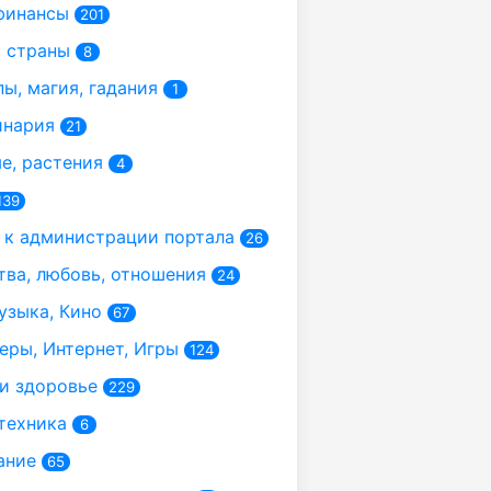
финансы
201
 страны
8
ы, магия, гадания
1
инария
21
, растения
4
139
к администрации портала
26
ва, любовь, отношения
24
узыка, Кино
67
ры, Интернет, Игры
124
и здоровье
229
техника
6
ание
65