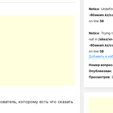
Notice
: Undefin
-80awam.kz/co
on line
58
Notice
: Trying 
null in
/sites/xn
-80awam.kz/co
on line
58
Добавить в из
Номер вопрос
Опубликован:
Просмотров:
2
ватель, которому есть что сказать