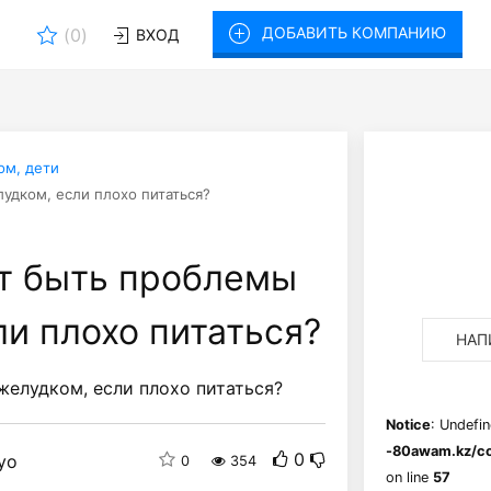
ДОБАВИТЬ КОМПАНИЮ
(
0
)
ВХОД
ом, дети
удком, если плохо питаться?
т быть проблемы
ли плохо питаться?
НАП
желудком, если плохо питаться?
Notice
: Undefin
-80awam.kz/co
0
yo
0
354
on line
57