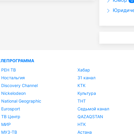
Юмор
0
Юридиче
ЕЛЕПРОГРАММА
РЕН ТВ
Хабар
Ностальгия
31 канал
Discovery Channel
КТК
Nickelodeon
Культура
National Geographic
ТНТ
Eurosport
Седьмой канал
ТВ Центр
QAZAQSTAN
МИР
НТК
МУЗ-ТВ
Астана