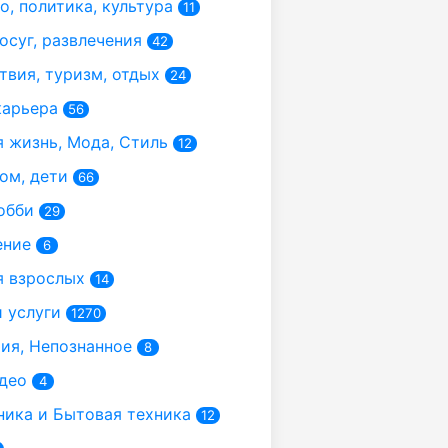
, политика, культура
11
осуг, развлечения
42
вия, туризм, отдых
24
карьера
56
 жизнь, Мода, Стиль
12
ом, дети
66
обби
29
ение
6
 взрослых
14
 услуги
1270
я, Непознанное
8
део
4
ика и Бытовая техника
12