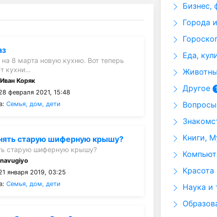
Бизнес, 
Города и
Гороскоп
аз
Еда, кул
 на 8 марта новую кухню. Вот теперь
ет кухни…
Животные
:
Иван Коряк
Другое
28 февраля 2021, 15:48
Вопросы 
в:
Семья, дом, дети
Знакомст
Книги, М
енять старую шиферную крышу?
ять старую шиферную крышу?
Компьюте
:
navugiyo
Красота 
1 января 2019, 03:25
в:
Семья, дом, дети
Наука и 
Образов