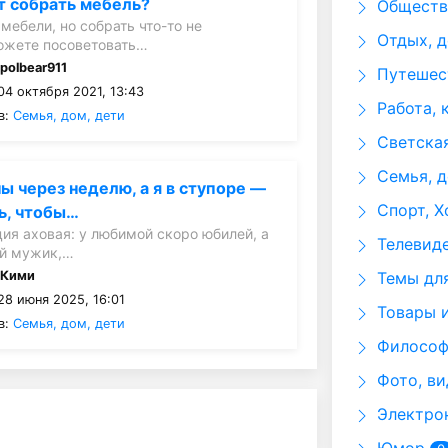
т собрать мебель?
Общество
мебели, но собрать что-то не
Отдых, д
ожете посоветовать…
:
polbear911
Путешест
04 октября 2021, 13:43
Работа, 
в:
Семья, дом, дети
Светская
Семья, д
 через неделю, а я в ступоре —
Спорт, Х
ь, чтобы…
ция аховая: у любимой скоро юбилей, а
Телевид
ый мужик,…
:
Кими
Темы для
28 июня 2025, 16:01
Товары и
в:
Семья, дом, дети
Философи
Фото, ви
Электрон