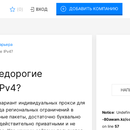
ДОБАВИТЬ КОМПАНИЮ
(
0
)
ВХОД
карьера
е IPv4?
недорогие
IPv4?
НАП
вариант индивидуальных прокси для
да региональных ограничений в
Notice
: Undefin
ные пакеты, достаточно буквально
-80awam.kz/co
 действительно приватными и не
on line
57