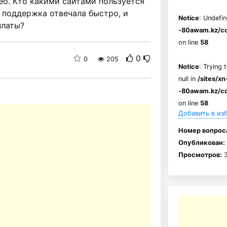
о. Кто какими сайтами пользуется
и поддержка отвечала быстро, и
Notice
: Undefin
платы?
-80awam.kz/co
on line
58
0
0
205
Notice
: Trying 
null in
/sites/xn
-80awam.kz/co
on line
58
Добавить в из
Номер вопрос
Опубликован:
Просмотров:
3