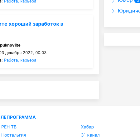
Юмор
0
в:
Работа, карьера
Юридиче
те хороший заработок в
:
puknovilte
03 декабря 2022, 00:03
в:
Работа, карьера
ЕЛЕПРОГРАММА
РЕН ТВ
Хабар
Ностальгия
31 канал