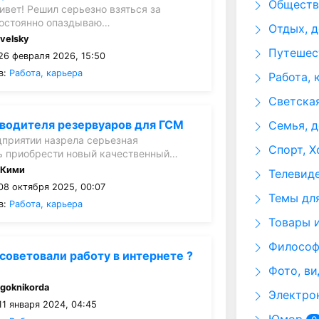
Общество
ивет! Решил серьезно взяться за
постоянно опаздываю…
Отдых, д
:
velsky
Путешест
26 февраля 2026, 15:50
в:
Работа, карьера
Работа, 
Светская
водителя резервуаров для ГСМ
Семья, д
приятии назрела серьезная
Спорт, Х
ь приобрести новый качественный…
:
Кими
Телевид
08 октября 2025, 00:07
Темы для
в:
Работа, карьера
Товары и
Философи
советовали работу в интернете ?
Фото, ви
:
goknikorda
Электрон
1 января 2024, 04:45