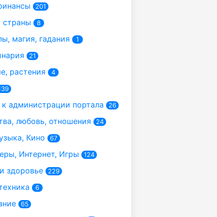
финансы
201
 страны
8
ы, магия, гадания
1
инария
21
, растения
4
139
к администрации портала
26
ва, любовь, отношения
24
узыка, Кино
67
ры, Интернет, Игры
124
и здоровье
229
техника
6
ание
65