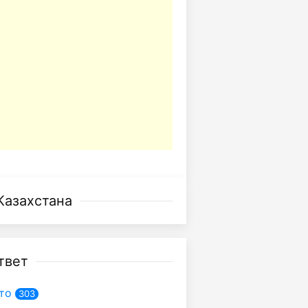
Казахстана
твет
то
303