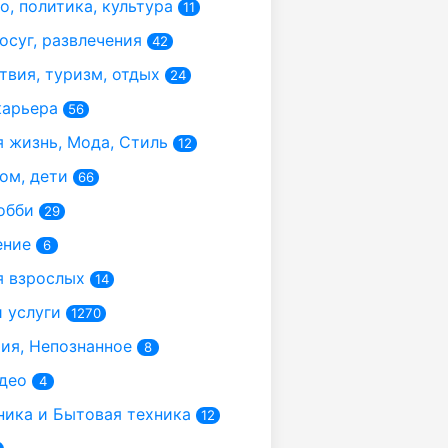
, политика, культура
11
осуг, развлечения
42
вия, туризм, отдых
24
карьера
56
 жизнь, Мода, Стиль
12
ом, дети
66
обби
29
ение
6
 взрослых
14
 услуги
1270
я, Непознанное
8
део
4
ика и Бытовая техника
12