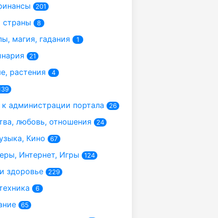
финансы
201
 страны
8
ы, магия, гадания
1
инария
21
, растения
4
139
к администрации портала
26
ва, любовь, отношения
24
узыка, Кино
67
ры, Интернет, Игры
124
и здоровье
229
техника
6
ание
65