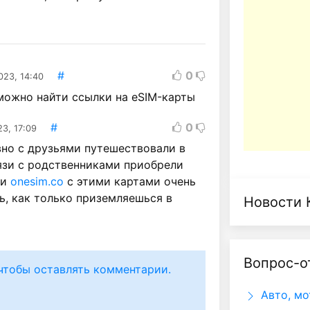
#
0
023, 14:40
можно найти ссылки на eSIM-карты
#
0
23, 17:09
вно с друзьями путешествовали в
язи с родственниками приобрели
ии
onesim.co
с этими картами очень
ь, как только приземляешься в
Новости 
Вопрос-о
чтобы оставлять комментарии.
Авто, мо