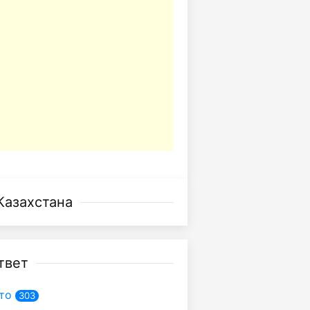
Казахстана
твет
то
303