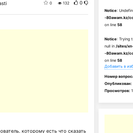
0
sti
0
132
Notice
: Undefin
-80awam.kz/co
on line
58
Notice
: Trying 
null in
/sites/xn
-80awam.kz/co
on line
58
Добавить в из
Номер вопрос
Опубликован:
Просмотров:
1
ватель, которому есть что сказать