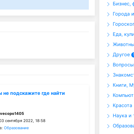
Бизнес, 
Города и
Гороскоп
Еда, кул
Животные
Другое
Вопросы 
Знакомст
Книги, М
ы не подскажите где найти
Компьюте
Красота 
:
vecopo1405
Наука и 
03 сентября 2022, 18:58
Образов
в:
Образование