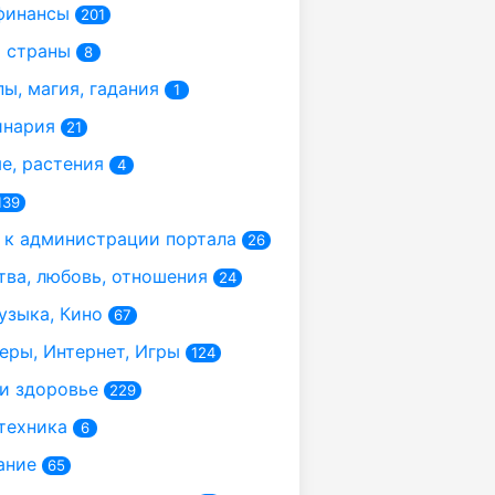
финансы
201
 страны
8
ы, магия, гадания
1
инария
21
, растения
4
139
к администрации портала
26
ва, любовь, отношения
24
узыка, Кино
67
ры, Интернет, Игры
124
и здоровье
229
техника
6
ание
65