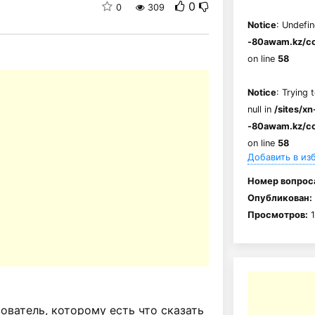
0
0
309
Notice
: Undefin
-80awam.kz/co
on line
58
Notice
: Trying 
null in
/sites/xn
-80awam.kz/co
on line
58
Добавить в из
Номер вопрос
Опубликован:
Просмотров:
1
ватель, которому есть что сказать