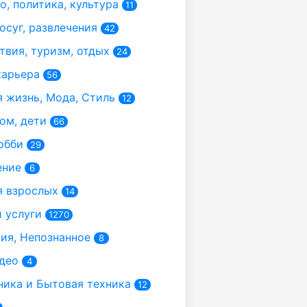
, политика, культура
11
осуг, развлечения
42
вия, туризм, отдых
24
карьера
56
 жизнь, Мода, Стиль
12
ом, дети
66
обби
29
ение
6
 взрослых
14
 услуги
1270
я, Непознанное
8
део
4
ика и Бытовая техника
12