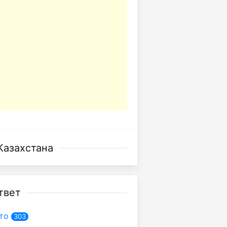
Казахстана
твет
то
303