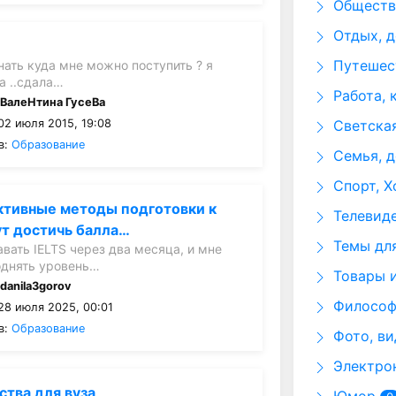
Общество
Отдых, д
е
Путешест
нать куда мне можно поступить ? я
а ..сдала…
Работа, 
:
ВалеНтина ГусеВа
Светская
02 июля 2015, 19:08
в:
Образование
Семья, д
Спорт, Х
ктивные методы подготовки к
Телевид
ут достичь балла…
Темы для
вать IELTS через два месяца, и мне
однять уровень…
Товары и
:
danila3gorov
Философи
28 июля 2025, 00:01
в:
Образование
Фото, ви
Электрон
ства для вуза