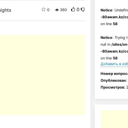
0
ights
0
360
Notice
: Undefin
-80awam.kz/co
on line
58
Notice
: Trying 
null in
/sites/xn
-80awam.kz/co
on line
58
Добавить в из
Номер вопрос
Опубликован:
Просмотров:
2