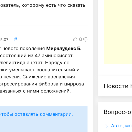
ватель, которому есть что сказать
#
0
15:07
т нового поколения
Мирклудекс Б.
 состоящий из 47 аминокислот.
левиртида ацетат. Наряду со
зки уменьшает воспалительный и
в печени. Снижение воспаления
огрессирования фиброза и цирроза
Новости 
связанных с ними осложнений.
Вопрос-о
чтобы оставлять комментарии.
Авто, мо