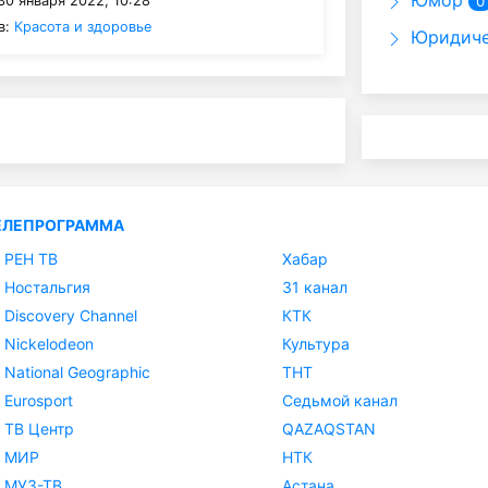
Юмор
30 января 2022, 10:28
0
в:
Красота и здоровье
Юридиче
ЕЛЕПРОГРАММА
РЕН ТВ
Хабар
Ностальгия
31 канал
Discovery Channel
КТК
Nickelodeon
Культура
National Geographic
ТНТ
Eurosport
Седьмой канал
ТВ Центр
QAZAQSTAN
МИР
НТК
МУЗ-ТВ
Астана