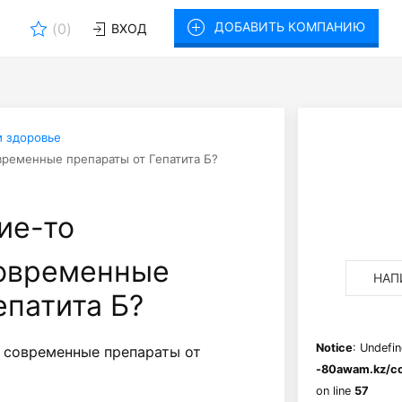
ДОБАВИТЬ КОМПАНИЮ
(
0
)
ВХОД
и здоровье
временные препараты от Гепатита Б?
ие-то
овременные
НАП
епатита Б?
Notice
: Undefin
 современные препараты от
-80awam.kz/co
on line
57