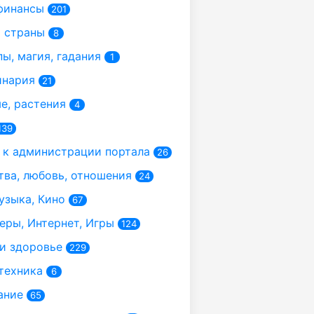
финансы
201
 страны
8
ы, магия, гадания
1
инария
21
, растения
4
139
к администрации портала
26
ва, любовь, отношения
24
узыка, Кино
67
ры, Интернет, Игры
124
и здоровье
229
техника
6
ание
65