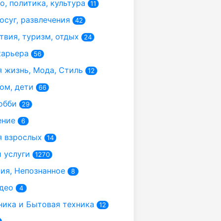
, политика, культура
11
осуг, развлечения
42
вия, туризм, отдых
24
карьера
56
 жизнь, Мода, Стиль
12
ом, дети
66
обби
29
ение
6
 взрослых
14
 услуги
1270
я, Непознанное
8
део
4
ика и Бытовая техника
12