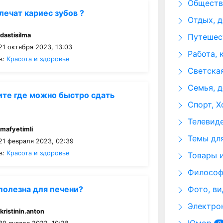
Общество
лечат кариес зубов ?
Отдых, д
:
dastisilma
Путешест
21 октября 2023, 13:03
Работа, 
в:
Красота и здоровье
Светская
Семья, д
те где можно быстро сдать
Спорт, Х
Телевид
:
mafyetimli
Темы для
21 февраля 2023, 02:39
в:
Красота и здоровье
Товары и
Философи
 полезна для печени?
Фото, ви
Электрон
:
kristinin.anton