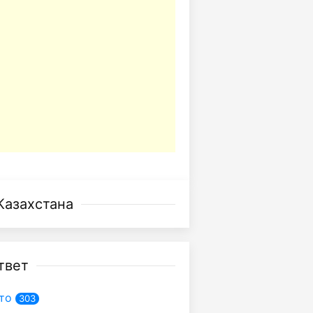
Казахстана
твет
то
303