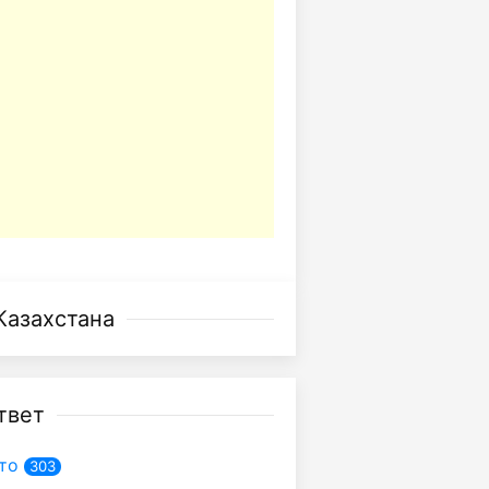
Казахстана
твет
то
303