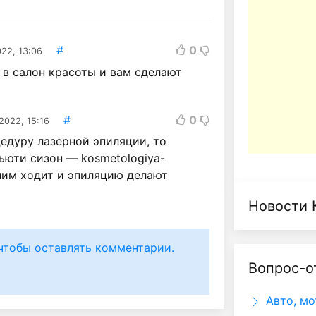
#
0
022, 13:06
 в салон красоты и вам сделают
#
0
2022, 15:16
едуру лазерной эпиляции, то
Бьюти сизон — kosmetologiya-
 ним ходит и эпиляцию делают
Новости 
чтобы оставлять комментарии.
Вопрос-о
Авто, мо