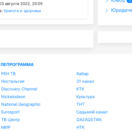
Юмор
0
03 августа 2022, 20:05
Юридиче
в:
Красота и здоровье
ЕЛЕПРОГРАММА
РЕН ТВ
Хабар
Ностальгия
31 канал
Discovery Channel
КТК
Nickelodeon
Культура
National Geographic
ТНТ
Eurosport
Седьмой канал
ТВ Центр
QAZAQSTAN
МИР
НТК