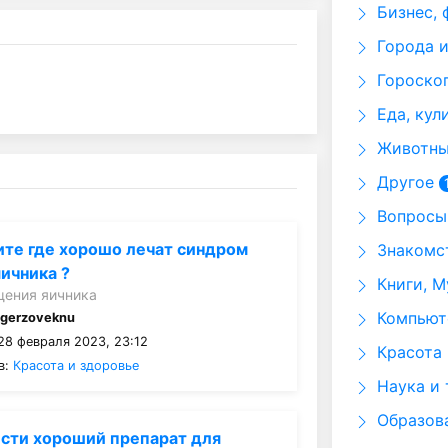
Бизнес, 
Города и
Гороскоп
Еда, кул
Животные
Другое
Вопросы 
те где хорошо лечат синдром
Знакомст
ичника ?
Книги, М
щения яичника
Компьюте
:
gerzoveknu
28 февраля 2023, 23:12
Красота 
в:
Красота и здоровье
Наука и 
Образов
сти хороший препарат для