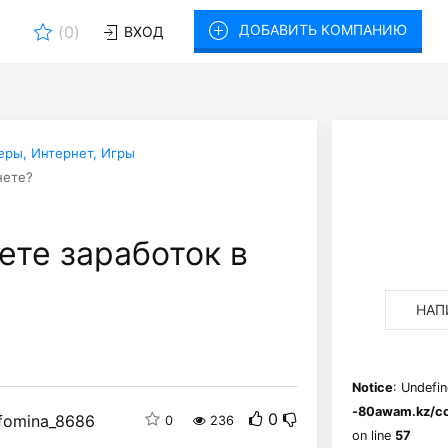
ДОБАВИТЬ КОМПАНИЮ
(
0
)
ВХОД
ры, Интернет, Игры
нете?
ете заработок в
НАП
Notice
: Undefin
-80awam.kz/co
0
fomina_8686
0
236
on line
57