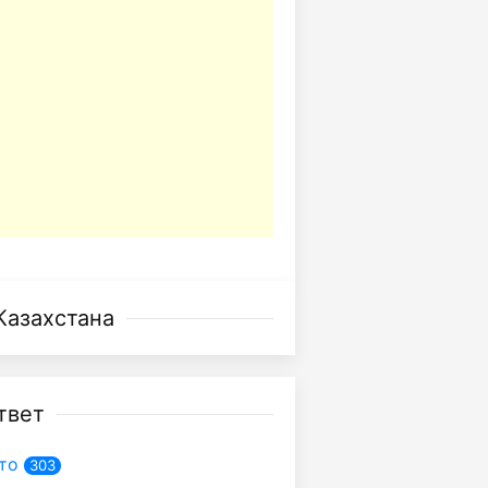
Казахстана
твет
то
303