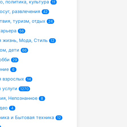
, политика, культура
11
осуг, развлечения
42
вия, туризм, отдых
24
карьера
56
 жизнь, Мода, Стиль
12
ом, дети
66
обби
29
ение
6
 взрослых
14
 услуги
1270
я, Непознанное
8
део
4
ика и Бытовая техника
12