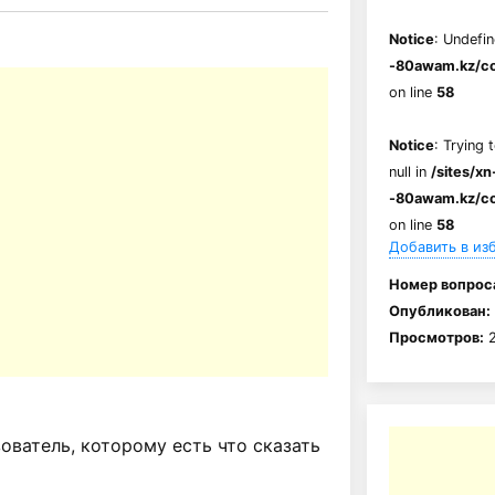
Notice
: Undefin
-80awam.kz/co
on line
58
Notice
: Trying 
null in
/sites/xn
-80awam.kz/co
on line
58
Добавить в из
Номер вопрос
Опубликован:
Просмотров:
2
ватель, которому есть что сказать