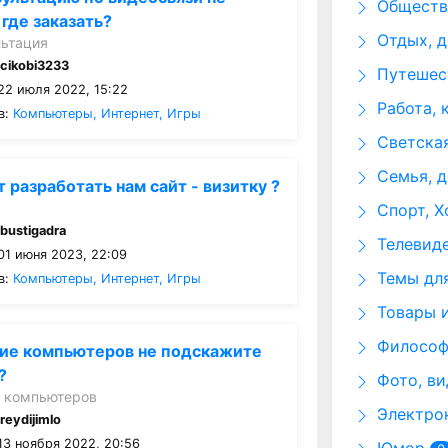
Общество
где заказать?
Отдых, д
льтация
:
cikobi3233
Путешест
22 июля 2022, 15:22
Работа, 
в:
Компьютеры, Интернет, Игры
Светская
Семья, д
 разработать нам сайт - визитку ?
Спорт, Х
:
bustigadra
Телевид
01 июня 2023, 22:09
Темы для
в:
Компьютеры, Интернет, Игры
Товары и
Философи
ие компьютеров не подскажите
?
Фото, ви
 компьютеров
Электрон
:
reydijimlo
13 ноября 2022, 20:56