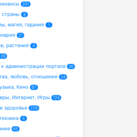
финансы
201
 страны
8
ы, магия, гадания
1
инария
21
, растения
4
139
к администрации портала
26
ва, любовь, отношения
24
узыка, Кино
67
ры, Интернет, Игры
124
и здоровье
229
техника
6
ание
65