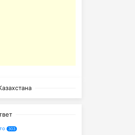
Казахстана
твет
то
303