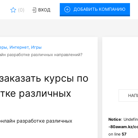
ДОБАВИТЬ КОМПАНИЮ
(
0
)
ВХОД
ры, Интернет, Игры
айн разработке различных направлений?
заказать курсы по
тке различных
НАП
Notice
: Undefin
онлайн разработке различных
-80awam.kz/co
on line
57