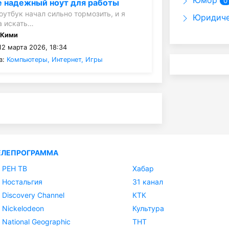
Юмор
0
 надежный ноут для работы
оутбук начал сильно тормозить, и я
Юридиче
ра искать…
:
Кими
12 марта 2026, 18:34
в:
Компьютеры, Интернет, Игры
ЕЛЕПРОГРАММА
РЕН ТВ
Хабар
Ностальгия
31 канал
Discovery Channel
КТК
Nickelodeon
Культура
National Geographic
ТНТ