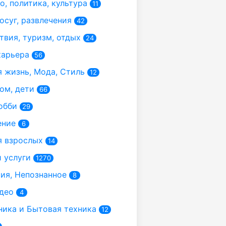
, политика, культура
11
осуг, развлечения
42
вия, туризм, отдых
24
карьера
56
 жизнь, Мода, Стиль
12
ом, дети
66
обби
29
ение
6
 взрослых
14
 услуги
1270
я, Непознанное
8
део
4
ика и Бытовая техника
12