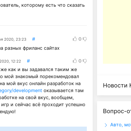
ватель, которому есть что сказать
#
0
ря 2020, 23:23
на разных фриланс сайтах
#
0
2020, 12:22
 же как и вы задавался таким же
но мой знакомый порекомендовал
на мой вкус онлайн разработок на
Новости 
tegory/development
оказывается там
работке на свой вкус, вообщем,
 игр и сейчас всё проходит успешно
Вопрос-о
ендую!
Авто, мо