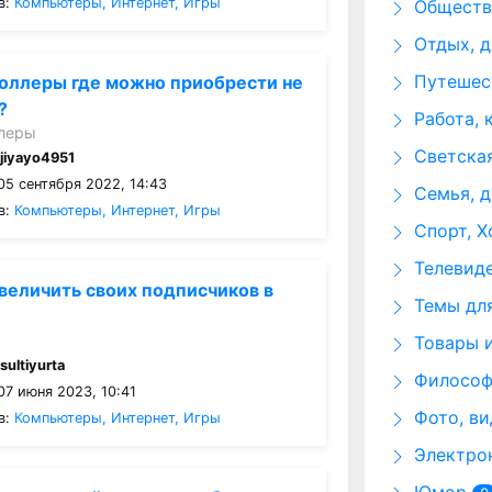
в:
Компьютеры, Интернет, Игры
Общество
Отдых, д
Путешест
оллеры где можно приобрести не
?
Работа, 
леры
Светская
:
jiyayo4951
05 сентября 2022, 14:43
Семья, д
в:
Компьютеры, Интернет, Игры
Спорт, Х
Телевид
величить своих подписчиков в
Темы для
Товары и
:
sultiyurta
Философи
07 июня 2023, 10:41
Фото, ви
в:
Компьютеры, Интернет, Игры
Электрон