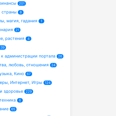
финансы
201
 страны
8
ы, магия, гадания
1
инария
21
, растения
4
139
к администрации портала
26
ва, любовь, отношения
24
узыка, Кино
67
ры, Интернет, Игры
124
и здоровье
229
техника
6
ание
65