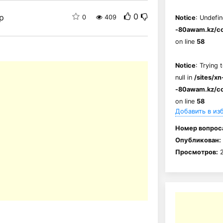
0
р
0
409
Notice
: Undefin
-80awam.kz/co
on line
58
Notice
: Trying 
null in
/sites/xn
-80awam.kz/co
on line
58
Добавить в из
Номер вопрос
Опубликован:
Просмотров:
2