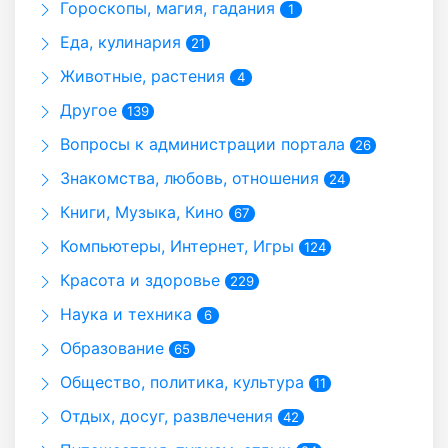
Гороскопы, магия, гадания
1
Еда, кулинария
21
Животные, растения
4
Другое
139
Вопросы к администрации портала
26
Знакомства, любовь, отношения
24
Книги, Музыка, Кино
67
Компьютеры, Интернет, Игры
124
Красота и здоровье
229
Наука и техника
6
Образование
65
Общество, политика, культура
11
Отдых, досуг, развлечения
42