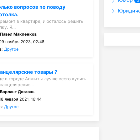
Юмор
0
олько вопросов по поводу
Юридиче
отолка.
ремонт в квартире, и осталось решить
лку. Я…
:
Павел Макленков
09 ноября 2023, 02:48
в:
Другое
канцелярские товары ?
де в городе Алмыты лучше всего купить
 канцелярские…
:
Ворлант Довгань
8 января 2021, 16:44
в:
Другое