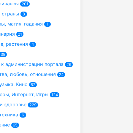
финансы
201
 страны
8
ы, магия, гадания
1
инария
21
, растения
4
139
к администрации портала
26
ва, любовь, отношения
24
узыка, Кино
67
ры, Интернет, Игры
124
и здоровье
229
техника
6
ание
65