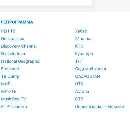
ЕЛЕПРОГРАММА
РЕН ТВ
Хабар
Ностальгия
31 канал
Discovery Channel
КТК
Nickelodeon
Культура
National Geographic
ТНТ
Eurosport
Седьмой канал
ТВ Центр
QAZAQSTAN
МИР
НТК
МУЗ-ТВ
Астана
MusicBox TV
СТВ
РТР-Планета
Первый канал - Евразия