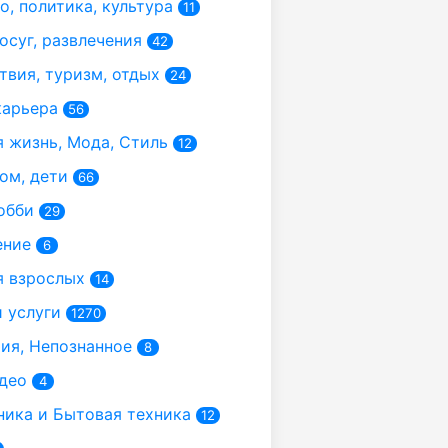
, политика, культура
11
осуг, развлечения
42
вия, туризм, отдых
24
карьера
56
 жизнь, Мода, Стиль
12
ом, дети
66
обби
29
ение
6
 взрослых
14
 услуги
1270
я, Непознанное
8
део
4
ика и Бытовая техника
12