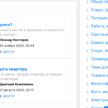
Общество
Отдых, д
Путешест
долго?
Работа, 
ачный участок в Уральске, и нужно его
Светская
не хватает…
:
Леонид Нестеров
Семья, д
30 ноября 2020, 00:54
Спорт, Х
в:
Другое
Телевид
Темы для
дать квартиру.
 я сейчас продаю квартиру в Алматы.
Товары и
ко месяцев…
Философи
:
Дмитрий Кожемякин
1 августа 2020, 02:17
Фото, ви
в:
Другое
Электрон