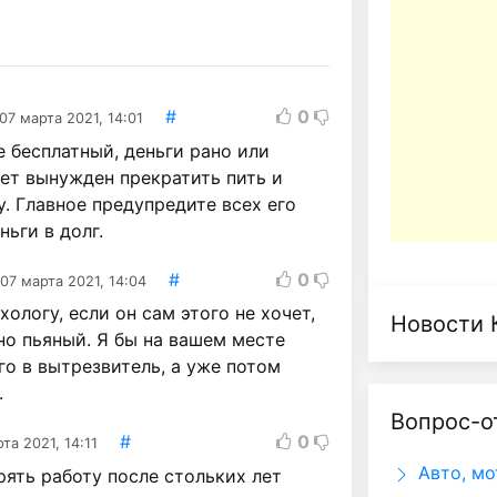
#
0
07 марта 2021, 14:01
е бесплатный, деньги рано или
дет вынужден прекратить пить и
у. Главное предупредите всех его
ньги в долг.
#
0
07 марта 2021, 14:04
хологу, если он сам этого не хочет,
Новости 
но пьяный. Я бы на вашем месте
го в вытрезвитель, а уже потом
.
Вопрос-о
#
0
та 2021, 14:11
Авто, мо
рять работу после стольких лет