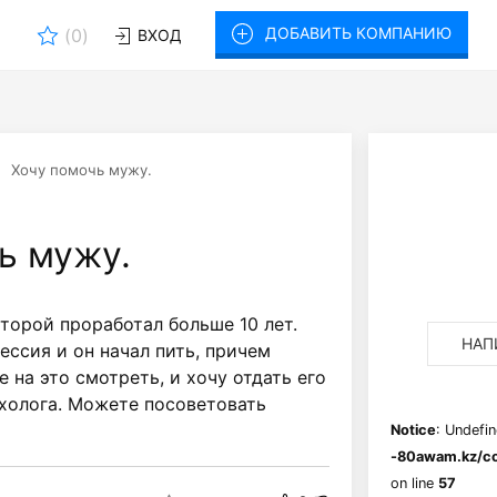
ДОБАВИТЬ КОМПАНИЮ
(
0
)
ВХОД
Хочу помочь мужу.
ь мужу.
торой проработал больше 10 лет.
НАП
рессия и он начал пить, причем
е на это смотреть, и хочу отдать его
холога. Можете посоветовать
Notice
: Undefin
-80awam.kz/co
on line
57