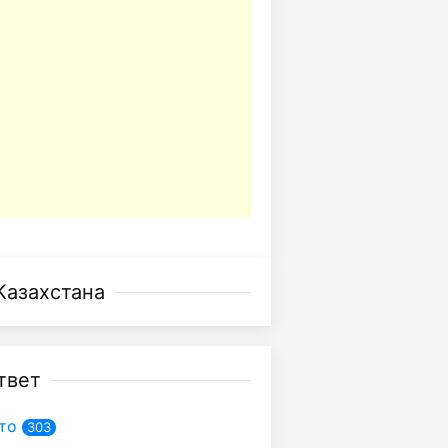
Казахстана
твет
то
303