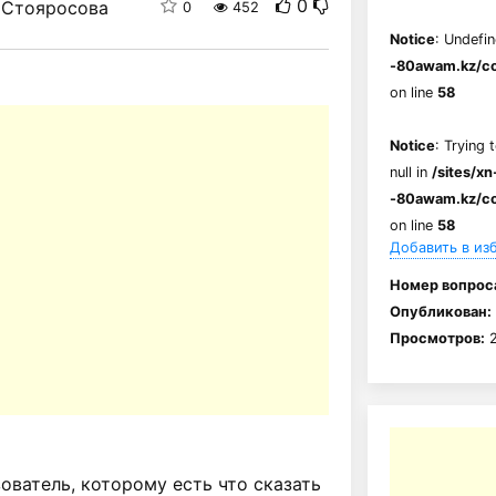
0
Стояросова
0
452
Notice
: Undefin
-80awam.kz/co
on line
58
Notice
: Trying 
null in
/sites/xn
-80awam.kz/co
on line
58
Добавить в из
Номер вопрос
Опубликован:
Просмотров:
2
ватель, которому есть что сказать