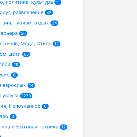
, политика, культура
11
осуг, развлечения
42
вия, туризм, отдых
24
карьера
56
 жизнь, Мода, Стиль
12
ом, дети
66
обби
29
ение
6
 взрослых
14
 услуги
1270
я, Непознанное
8
део
4
ика и Бытовая техника
12