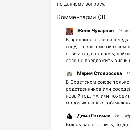
по данному вопросу.
Комментарии (
3
)
Женя Чухаркин
26 но
В принципе, если ваш деду
году, то ваш сын ни о чем 
новый год в полночь, найт
если не предложить очень 
Мария Стояросова
2
В Советском союзе только 
родственников или соседей
новый год. Ну, или походит
морозы» вешают объявлени
Дима Гетьман
26 нояб
Боюсь вас огорчить, но да