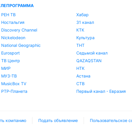
ЕЛЕПРОГРАММА
РЕН ТВ
Хабар
Ностальгия
31 канал
Discovery Channel
КТК
Nickelodeon
Культура
National Geographic
ТНТ
Eurosport
Седьмой канал
ТВ Центр
QAZAQSTAN
МИР
НТК
МУЗ-ТВ
Астана
MusicBox TV
СТВ
РТР-Планета
Первый канал - Евразия
ть компанию
Подать объявление
Пользовательское с