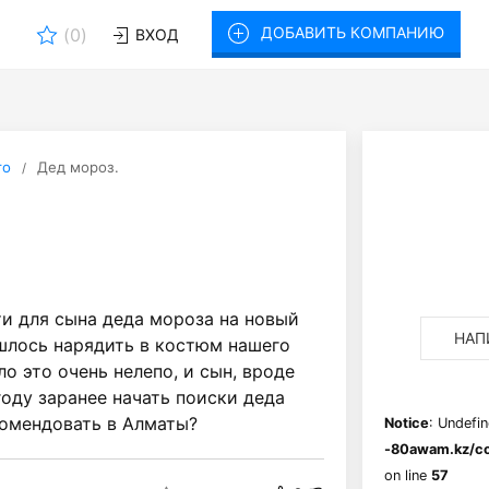
ДОБАВИТЬ КОМПАНИЮ
(
0
)
ВХОД
то
Дед мороз.
ти для сына деда мороза на новый
НАП
ишлось нарядить в костюм нашего
ло это очень нелепо, и сын, вроде
году заранее начать поиски деда
комендовать в Алматы?
Notice
: Undefin
-80awam.kz/co
on line
57