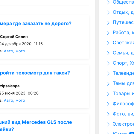
Общество
Отдых, д
Путешест
мера где заказать не дорого?
Работа, 
:
Сергей Силин
Светская
4 декабря 2020, 11:16
в:
Авто, мото
Семья, д
Спорт, Х
ройти техосмотр для такси?
Телевид
Темы для
:
zipsalespa
Товары и
25 июня 2023, 00:26
в:
Авто, мото
Философи
Фото, ви
шний вид Mercedes GLS после
Электрон
лейки?