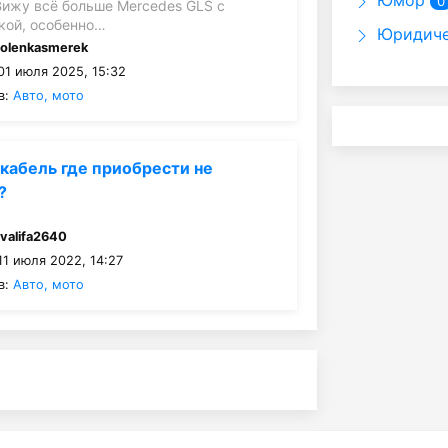
Юмор
0
Вижу всё больше Mercedes GLS с
кой, особенно…
Юридиче
:
olenkasmerek
01 июля 2025, 15:32
в:
Авто, мото
кабель где приобрести не
?
:
valifa2640
1 июля 2022, 14:27
в:
Авто, мото