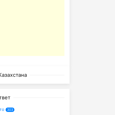
Казахстана
твет
то
303