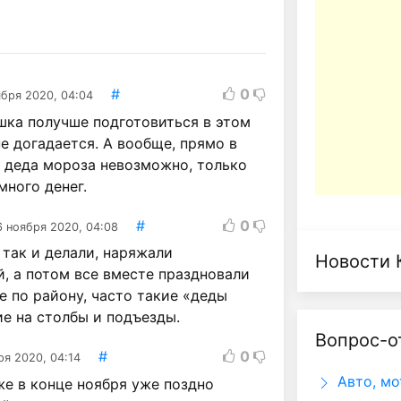
#
0
ября 2020, 04:04
шка получше подготовиться в этом
не догадается. А вообще, прямо в
и деда мороза невозможно, только
много денег.
#
0
6 ноября 2020, 04:08
так и делали, наряжали
Новости 
, а потом все вместе праздновали
е по району, часто такие «деды
е на столбы и подъезды.
Вопрос-о
#
0
ря 2020, 04:14
Авто, мо
же в конце ноября уже поздно