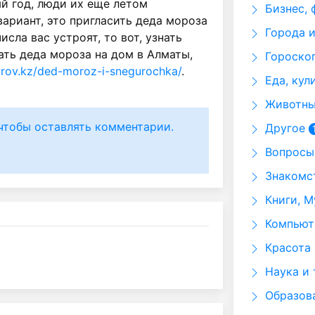
й год, люди их еще летом
Бизнес, 
ариант, это пригласить деда мороза
Города и
исла вас устроят, то вот, узнать
ать деда мороза на дом в Алматы,
Гороскоп
rov.kz/ded-moroz-i-snegurochka/
.
Еда, кул
Животные
чтобы оставлять комментарии.
Другое
Вопросы 
Знакомст
Книги, М
Компьюте
Красота 
Наука и 
Образов