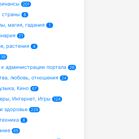
финансы
201
 страны
8
ы, магия, гадания
1
инария
21
, растения
4
139
к администрации портала
26
ва, любовь, отношения
24
узыка, Кино
67
ры, Интернет, Игры
124
и здоровье
229
техника
6
ание
65