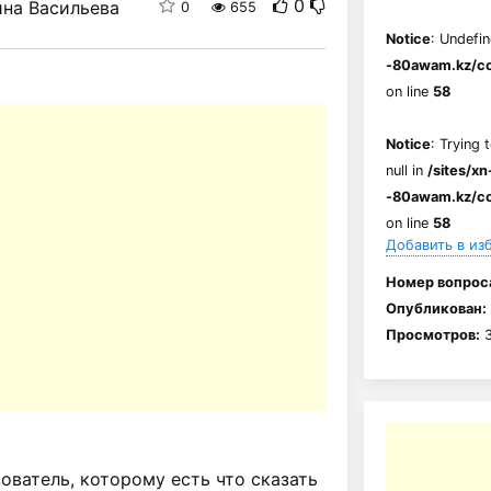
0
на Васильева
0
655
Notice
: Undefin
-80awam.kz/co
on line
58
Notice
: Trying 
null in
/sites/xn
-80awam.kz/co
on line
58
Добавить в из
Номер вопрос
Опубликован:
Просмотров:
3
ватель, которому есть что сказать