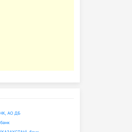
НК, АО ДБ
банк
(КАЗАХСТАН), банк