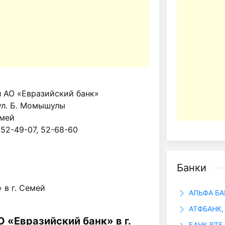
 АО «Евразийский банк»
. ул. Б. Момышулы
емей
 52-49-07, 52-68-60
Банки
 в г. Семей
АЛЬФА БА
АТФБАНК, 
 «Евразийский банк» в г.
БАНК ВТБ 