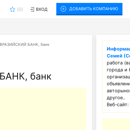
ДОБАВИТЬ КОМПАНИЮ
(
0
)
ВХОД
ВРАЗИЙСКИЙ БАНК, банк
Информац
Семей (С
работа (в
города и 
БАНК, банк
организац
объявлен
авторынок
другое..
Веб-сайт: