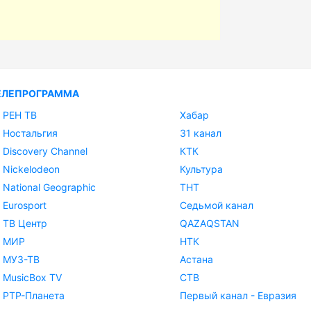
ЕЛЕПРОГРАММА
РЕН ТВ
Хабар
Ностальгия
31 канал
Discovery Channel
КТК
Nickelodeon
Культура
National Geographic
ТНТ
Eurosport
Седьмой канал
ТВ Центр
QAZAQSTAN
МИР
НТК
МУЗ-ТВ
Астана
MusicBox TV
СТВ
РТР-Планета
Первый канал - Евразия