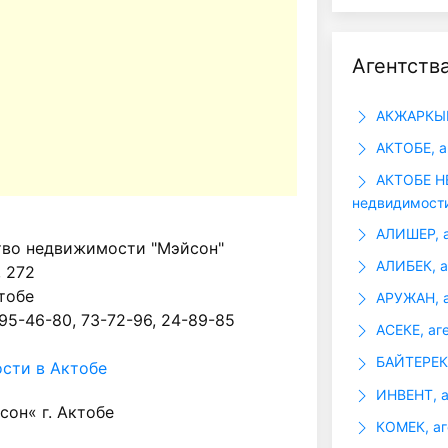
Агентств
АКЖАРКЫН,
АКТОБЕ, а
АКТОБЕ Н
недвидимост
АЛИШЕР, а
тво недвижимости "Мэйсон"
АЛИБЕК, а
, 272
ктобе
АРУЖАН, а
 95-46-80, 73-72-96, 24-89-85
АСЕКЕ, аг
БАЙТЕРЕК,
сти в Актобе
ИНВЕНТ, а
он« г. Актобе
КОМЕК, аг