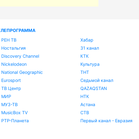
ЕЛЕПРОГРАММА
РЕН ТВ
Хабар
Ностальгия
31 канал
Discovery Channel
КТК
Nickelodeon
Культура
National Geographic
ТНТ
Eurosport
Седьмой канал
ТВ Центр
QAZAQSTAN
МИР
НТК
МУЗ-ТВ
Астана
MusicBox TV
СТВ
РТР-Планета
Первый канал - Евразия