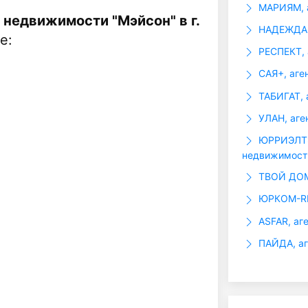
МАРИЯМ, а
 недвижимости "Мэйсон" в г.
НАДЕЖДА, 
е:
РЕСПЕКТ, 
САЯ+, аге
ТАБИГАТ, 
УЛАН, аге
ЮРРИЭЛТЭ
недвижимост
ТВОЙ ДОМ,
ЮРКОМ-RE
ASFAR, аг
ПАЙДА, аг