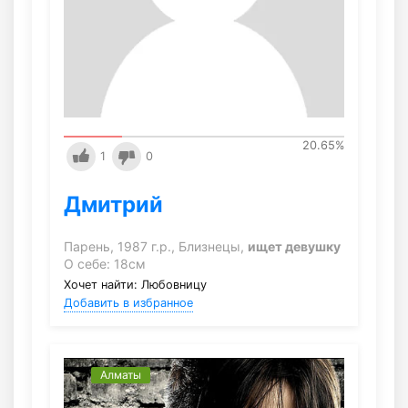
20.65
%
1
0
Дмитрий
Парень, 1987 г.р., Близнецы,
ищет девушку
О себе: 18см
Хочет найти: Любовницу
Добавить в избранное
Алматы