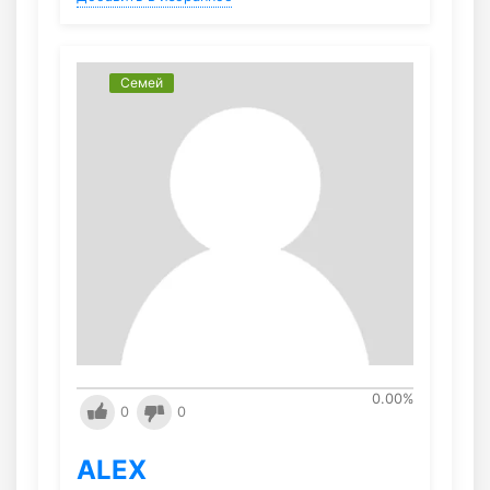
Семей
0.00
%
0
0
ALEX