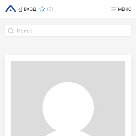
(
0
)
ВХОД
МЕНЮ