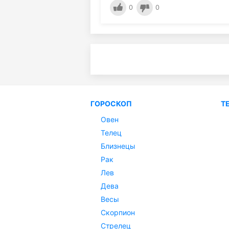
0
0
ГОРОСКОП
Т
Овен
Телец
Близнецы
Рак
Лев
Дева
Весы
Скорпион
Стрелец