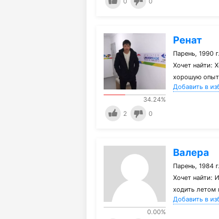
0
0
Ренат
Парень, 1990 г
Хочет найти: 
хорошую опыт
Добавить в из
34.24
%
2
0
Валера
Парень, 1984 г
Хочет найти:
ходить летом 
Добавить в из
0.00
%