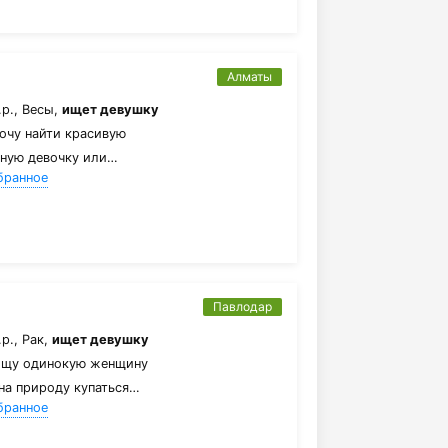
Алматы
.р., Весы,
ищет девушку
Хочу найти красивую
ную девочку или…
бранное
Павлодар
.р., Рак,
ищет девушку
 Ищу одинокую женщину
на природу купаться…
бранное