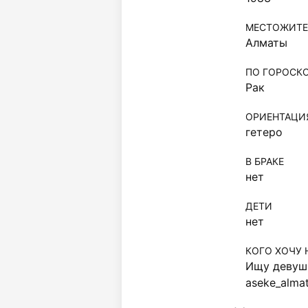
МЕСТОЖИТЕ
Алматы
ПО ГОРОСК
Рак
ОРИЕНТАЦИ
гетеро
В БРАКЕ
нет
ДЕТИ
нет
КОГО ХОЧУ 
Ищу девуш
aseke_alma