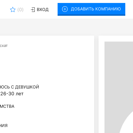
ДОБАВИТЬ КОМПАНИЮ
(
0
)
ВХОД
схат
ЮСЬ С ДЕВУШКОЙ
 26-30 лет
ОМСТВА
НИЯ