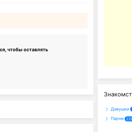
я, чтобы оставлять
Знакомст
Девушки
Парни
22