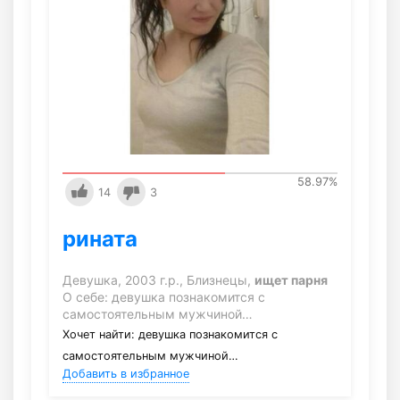
58.97
%
14
3
рината
Девушка, 2003 г.р., Близнецы,
ищет парня
О себе: девушка познакомится с
самостоятельным мужчиной…
Хочет найти: девушка познакомится с
самостоятельным мужчиной…
Добавить в избранное