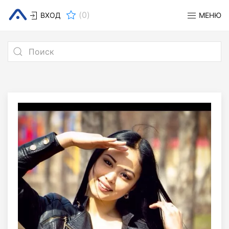
(
0
)
ВХОД
МЕНЮ