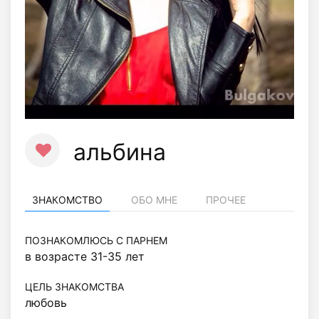
альбина
ЗНАКОМСТВО
ОБО МНЕ
ПРОЧЕЕ
ПОЗНАКОМЛЮСЬ С ПАРНЕМ
в возрасте 31-35 лет
ЦЕЛЬ ЗНАКОМСТВА
любовь