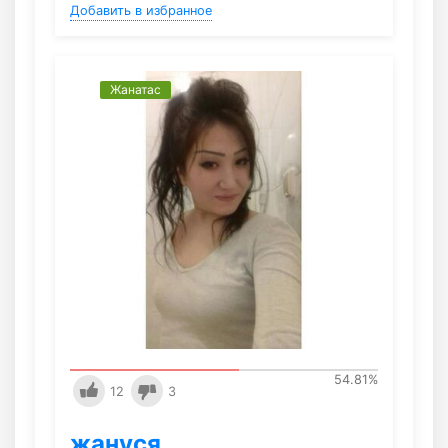
Добавить в избранное
Жанатас
54.81
%
12
3
жануся