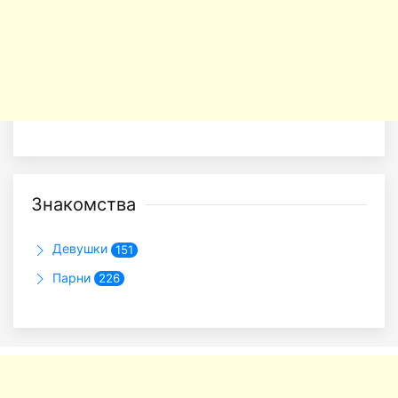
Знакомства
Девушки
151
Парни
226