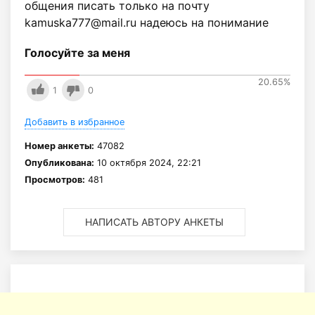
общения писать только на почту
kamuska777@mail.ru надеюсь на понимание
Голосуйте за меня
20.65
%
1
0
Добавить в избранное
Номер анкеты:
47082
Опубликована:
10 октября 2024, 22:21
Просмотров:
481
НАПИСАТЬ АВТОРУ АНКЕТЫ