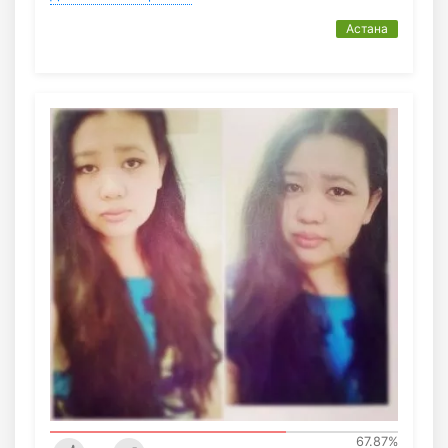
Астана
67.87
%