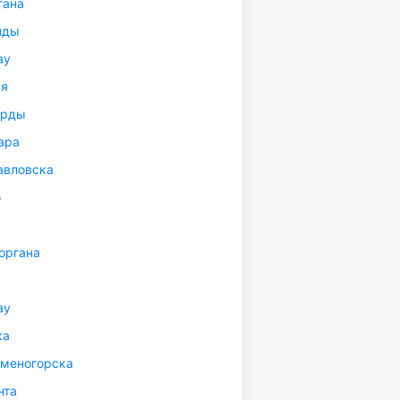
гана
нды
ау
ая
орды
ара
авловска
о
органа
ау
ка
аменогорска
нта