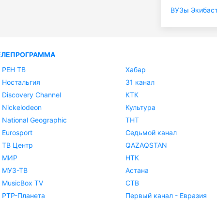
ВУЗы Экибас
ЕЛЕПРОГРАММА
РЕН ТВ
Хабар
Ностальгия
31 канал
Discovery Channel
КТК
Nickelodeon
Культура
National Geographic
ТНТ
Eurosport
Седьмой канал
ТВ Центр
QAZAQSTAN
МИР
НТК
МУЗ-ТВ
Астана
MusicBox TV
СТВ
РТР-Планета
Первый канал - Евразия