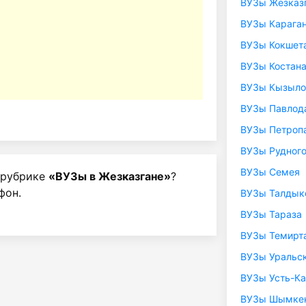
ВУЗы Жезказ
ВУЗы Карага
ВУЗы Кокшет
ВУЗы Костан
ВУЗы Кызыл
ВУЗы Павлод
ВУЗы Петроп
ВУЗы Рудног
ВУЗы Семея
 рубрике
«ВУЗы в Жезказгане»
?
фон.
ВУЗы Талдык
ВУЗы Тараза
ВУЗы Темирт
ВУЗы Уральс
ВУЗы Усть-К
ВУЗы Шымке