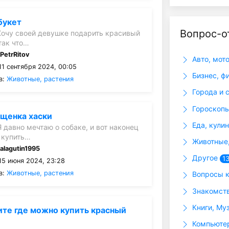
букет
Вопрос-о
Хочу своей девушке подарить красивый
так что…
:
PetrRitov
Авто, мот
1 сентября 2024, 00:05
Бизнес, ф
в:
Животные, растения
Города и 
Гороскопы
 щенка хаски
Еда, кули
 давно мечтаю о собаке, и вот наконец
 купить…
Животные,
:
alagutin1995
Другое
1
15 июня 2024, 23:28
в:
Животные, растения
Вопросы к
Знакомств
Книги, Му
те где можно купить красный
Компьютер