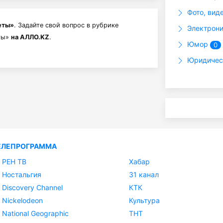
Фото, вид
еты»
. Задайте свой вопрос в рубрике
Электрони
еты»
на АЛЛО.KZ
.
Юмор
0
Юридическ
ЕЛЕПРОГРАММА
РЕН ТВ
Хабар
Ностальгия
31 канал
Discovery Channel
КТК
Nickelodeon
Культура
National Geographic
ТНТ