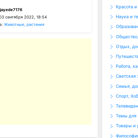
Красота и
:
jayede7176
Наука и т
03 сентября 2022, 18:54
в:
Животные, растения
Образова
Общество,
Отдых, до
Путешеств
Работа, к
Светская 
Семья, до
Спорт, Хо
Телевиде
Темы для
Товары и 
Философия