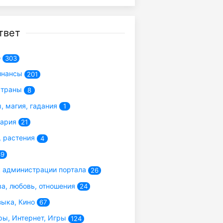
твет
о
303
инансы
201
страны
8
, магия, гадания
1
нария
21
 растения
4
39
 администрации портала
26
а, любовь, отношения
24
зыка, Кино
67
ы, Интернет, Игры
124