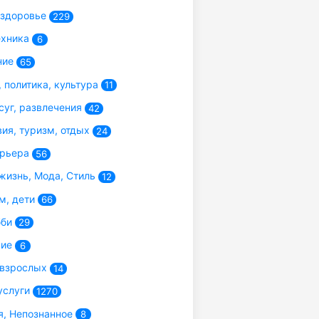
 здоровье
229
ехника
6
ние
65
 политика, культура
11
суг, развлечения
42
ия, туризм, отдых
24
арьера
56
жизнь, Мода, Стиль
12
м, дети
66
бби
29
ние
6
 взрослых
14
услуги
1270
, Непознанное
8