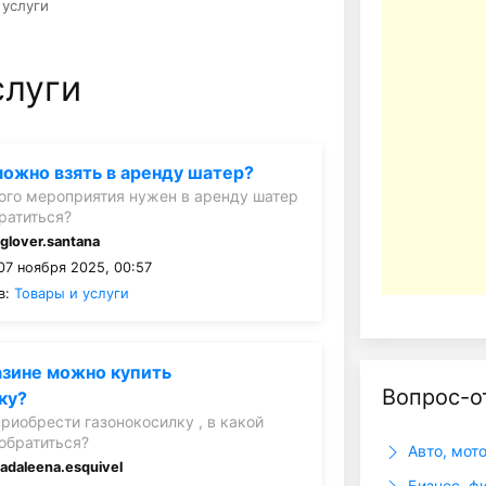
 услуги
слуги
можно взять в аренду шатер?
ого мероприятия нужен в аренду шатер
братиться?
:
glover.santana
07 ноября 2025, 00:57
в:
Товары и услуги
азине можно купить
Вопрос-о
ку?
приобрести газонокосилку , в какой
 обратиться?
Авто, мот
:
adaleena.esquivel
Бизнес, ф