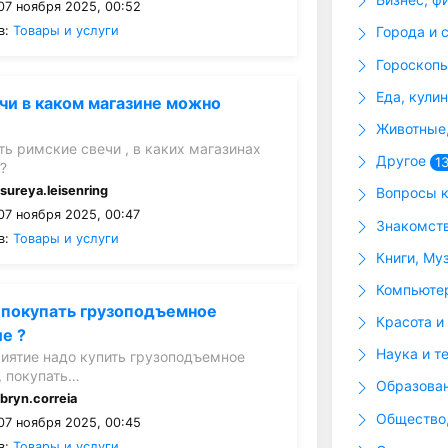
07 ноября 2025, 00:52
в:
Товары и услуги
Города и 
Гороскопы
Еда, кули
чи в каком магазине можно
Животные,
ть римские свечи , в каких магазинах
Другое
1
?
:
sureya.leisenring
Вопросы к
07 ноября 2025, 00:47
Знакомств
в:
Товары и услуги
Книги, Му
Компьютер
 покупать грузоподъемное
Красота и
е ?
Наука и т
иятие надо купить грузоподъемное
, покупать…
Образова
:
bryn.correia
Общество,
07 ноября 2025, 00:45
в:
Товары и услуги