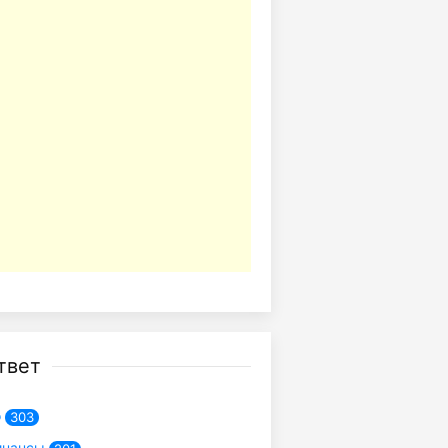
твет
о
303
инансы