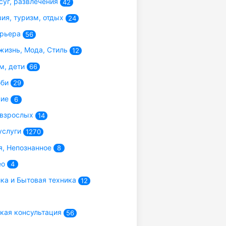
суг, развлечения
42
ия, туризм, отдых
24
арьера
56
жизнь, Мода, Стиль
12
м, дети
66
бби
29
ние
6
 взрослых
14
услуги
1270
, Непознанное
8
ео
4
ка и Бытовая техника
12
ая консультация
56