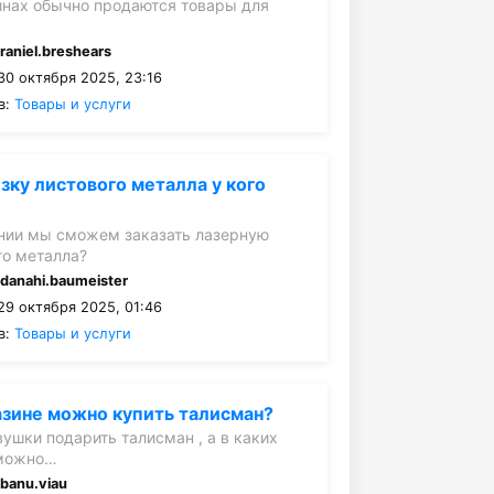
инах обычно продаются товары для
:
raniel.breshears
30 октября 2025, 23:16
в:
Товары и услуги
зку листового металла у кого
нии мы сможем заказать лазерную
го металла?
:
danahi.baumeister
29 октября 2025, 01:46
в:
Товары и услуги
азине можно купить талисман?
вушки подарить талисман , а в каких
 можно…
:
banu.viau