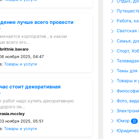
Отдых, до
Путешеств
Работа, к
едение лучше всего провести
?
Светская 
амечается корпоратив , в каком
Семья, до
ше всего его…
:
brittnie.bavaro
Спорт, Хо
06 ноября 2025, 04:47
Телевиде
в:
Товары и услуги
Темы для
Товары и 
час стоит декоративная
Философия
?
Фото, вид
 работ надо купить декоративную
а дорого ли…
Электрони
:
rasia.mccloy
Юмор
0
03 ноября 2025, 05:51
в:
Товары и услуги
Юридическ