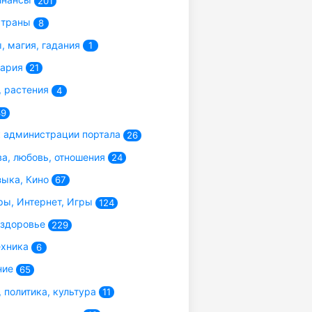
201
страны
8
, магия, гадания
1
нария
21
 растения
4
39
 администрации портала
26
а, любовь, отношения
24
зыка, Кино
67
ы, Интернет, Игры
124
 здоровье
229
ехника
6
ние
65
 политика, культура
11