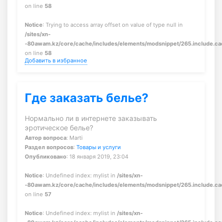
on line
58
Notice
: Trying to access array offset on value of type null in
/sites/xn-
-80awam.kz/core/cache/includes/elements/modsnippet/265.include.c
on line
58
Добавить в избранное
Где заказать белье?
Нормально ли в интернете заказывать
эротическое белье?
Автор вопроса
: Marti
Раздел вопросов
:
Товары и услуги
Опубликовано
: 18 января 2019, 23:04
Notice
: Undefined index: mylist in
/sites/xn-
-80awam.kz/core/cache/includes/elements/modsnippet/265.include.c
on line
57
Notice
: Undefined index: mylist in
/sites/xn-