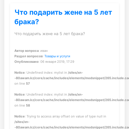
Что подарить жене на 5 лет
брака?
Что подарить жене на 5 лет брака?
Автор вопроса
: иван
Раздел вопросов
:
Товары и услуги
Опубликовано
: 06 января 2019, 17:29
Notice
: Undefined index: mylist in
/sites/xn-
-80awam.kz/core/cache/includes/elements/modsnippet/265.include.c
on line
57
Notice
: Undefined index: mylist in
/sites/xn-
-80awam.kz/core/cache/includes/elements/modsnippet/265.include.c
on line
58
Notice
: Trying to access array offset on value of type null in
/sites/xn-
-80awam.kz/core/cache/includes/elements/modsnippet/265.include.c