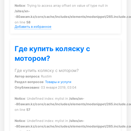
Notice
: Trying to access array offset on value of type null in
/sites/xn-
-80awam.kz/core/cache/includes/elements/modsnippet/265.include.c
on line
58
Добавить в избранное
Где купить коляску с
мотором?
Где купить коляску с мотором?
Автор вопроса
: Rustim
Раздел вопросов
:
Товары и услуги
Опубликовано
: 03 января 2019, 03:04
Notice
: Undefined index: mylist in
/sites/xn-
-80awam.kz/core/cache/includes/elements/modsnippet/265.include.c
on line
57
Notice
: Undefined index: mylist in
/sites/xn-
-80awam.kz/core/cache/includes/elements/modsnippet/265.include.c