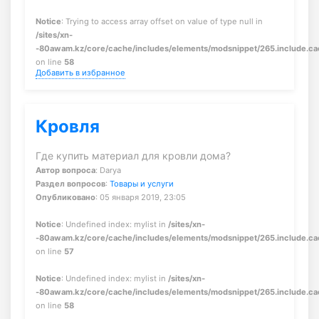
Notice
: Trying to access array offset on value of type null in
/sites/xn-
-80awam.kz/core/cache/includes/elements/modsnippet/265.include.c
on line
58
Добавить в избранное
Кровля
Где купить материал для кровли дома?
Автор вопроса
: Darya
Раздел вопросов
:
Товары и услуги
Опубликовано
: 05 января 2019, 23:05
Notice
: Undefined index: mylist in
/sites/xn-
-80awam.kz/core/cache/includes/elements/modsnippet/265.include.c
on line
57
Notice
: Undefined index: mylist in
/sites/xn-
-80awam.kz/core/cache/includes/elements/modsnippet/265.include.c
on line
58