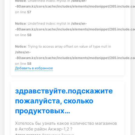
Notice
: Undefined index: mylist in
/sites/xn-
-80awam.kz/core/cache/includes/elements/modsnippet/265.include.c
on line
57
Notice
: Undefined index: mylist in
/sites/xn-
-80awam.kz/core/cache/includes/elements/modsnippet/265.include.c
on line
58
Notice
: Trying to access array offset on value of type null in
/sites/xn-
-80awam.kz/core/cache/includes/elements/modsnippet/265.include.c
on line
58
Добавить в избранное
здравствуйте.подскажите
пожалуйста, сколько
продуктовых…
Хотелось бы узнать какое количество магазинов
в Актобе район Акжар-1,2 ?