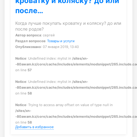
кроватку и коляску? до или
после…
Когда лучше покупать кроватку и коляску? до или
после родов?
Автор вопроса
: сергей
Раздел вопросов
:
Товары и услуги
Опубликовано
: 07 января 2019, 13:40
Notice
: Undefined index: mylist in
/sites/xn-
-80awam.kz/core/cache/includes/elements/modsnippet/265.include.c
on line
57
Notice
: Undefined index: mylist in
/sites/xn-
-80awam.kz/core/cache/includes/elements/modsnippet/265.include.c
on line
58
Notice
: Trying to access array offset on value of type null in
/sites/xn-
-80awam.kz/core/cache/includes/elements/modsnippet/265.include.c
on line
58
Добавить в избранное