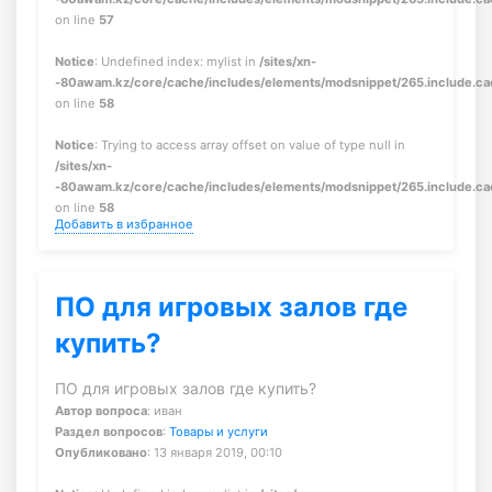
on line
57
Notice
: Undefined index: mylist in
/sites/xn-
-80awam.kz/core/cache/includes/elements/modsnippet/265.include.c
on line
58
Notice
: Trying to access array offset on value of type null in
/sites/xn-
-80awam.kz/core/cache/includes/elements/modsnippet/265.include.c
on line
58
Добавить в избранное
ПО для игровых залов где
купить?
ПО для игровых залов где купить?
Автор вопроса
: иван
Раздел вопросов
:
Товары и услуги
Опубликовано
: 13 января 2019, 00:10