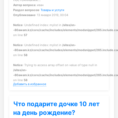
Автор вопроса
: иван
Раздел вопросов
:
Товары и услуги
Опубликовано
: 13 января 2019, 00:04
Notice
: Undefined index: mylist in
/sites/xn-
-80awam.kz/core/cache/includes/elements/modsnippet/265.include.c
on line
57
Notice
: Undefined index: mylist in
/sites/xn-
-80awam.kz/core/cache/includes/elements/modsnippet/265.include.c
on line
58
Notice
: Trying to access array offset on value of type null in
/sites/xn-
-80awam.kz/core/cache/includes/elements/modsnippet/265.include.c
on line
58
Добавить в избранное
Что подарите дочке 10 лет
на день рождение?