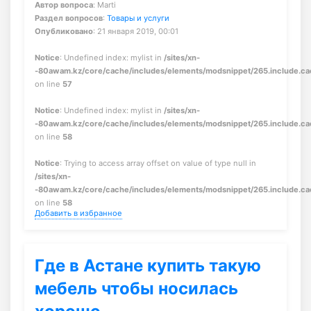
Автор вопроса
: Marti
Раздел вопросов
:
Товары и услуги
Опубликовано
: 21 января 2019, 00:01
Notice
: Undefined index: mylist in
/sites/xn-
-80awam.kz/core/cache/includes/elements/modsnippet/265.include.c
on line
57
Notice
: Undefined index: mylist in
/sites/xn-
-80awam.kz/core/cache/includes/elements/modsnippet/265.include.c
on line
58
Notice
: Trying to access array offset on value of type null in
/sites/xn-
-80awam.kz/core/cache/includes/elements/modsnippet/265.include.c
on line
58
Добавить в избранное
Где в Астане купить такую
мебель чтобы носилась