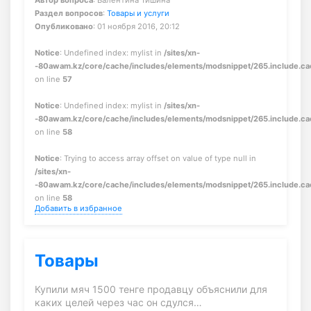
Автор вопроса
: Валентина Тишина
Раздел вопросов
:
Товары и услуги
Опубликовано
: 01 ноября 2016, 20:12
Notice
: Undefined index: mylist in
/sites/xn-
-80awam.kz/core/cache/includes/elements/modsnippet/265.include.c
on line
57
Notice
: Undefined index: mylist in
/sites/xn-
-80awam.kz/core/cache/includes/elements/modsnippet/265.include.c
on line
58
Notice
: Trying to access array offset on value of type null in
/sites/xn-
-80awam.kz/core/cache/includes/elements/modsnippet/265.include.c
on line
58
Добавить в избранное
Товары
Купили мяч 1500 тенге продавцу объяснили для
каких целей через час он сдулся…