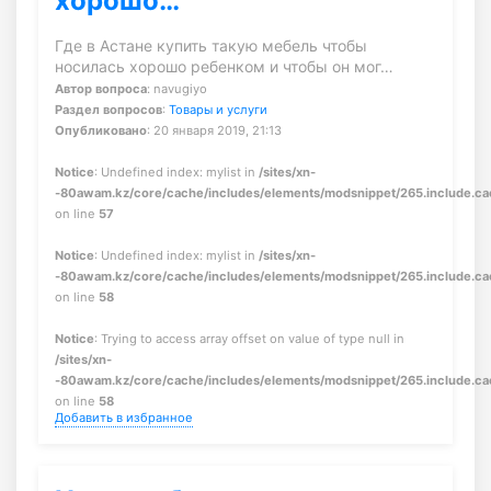
хорошо…
Где в Астане купить такую мебель чтобы
носилась хорошо ребенком и чтобы он мог…
Автор вопроса
: navugiyo
Раздел вопросов
:
Товары и услуги
Опубликовано
: 20 января 2019, 21:13
Notice
: Undefined index: mylist in
/sites/xn-
-80awam.kz/core/cache/includes/elements/modsnippet/265.include.c
on line
57
Notice
: Undefined index: mylist in
/sites/xn-
-80awam.kz/core/cache/includes/elements/modsnippet/265.include.c
on line
58
Notice
: Trying to access array offset on value of type null in
/sites/xn-
-80awam.kz/core/cache/includes/elements/modsnippet/265.include.c
on line
58
Добавить в избранное