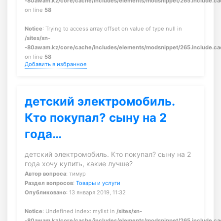
-80awam.kz/core/cache/includes/elements/modsnippet/265.include.c
on line
58
Notice
: Trying to access array offset on value of type null in
/sites/xn-
-80awam.kz/core/cache/includes/elements/modsnippet/265.include.c
on line
58
Добавить в избранное
детский электромобиль.
Кто покупал? сыну на 2
года…
детский электромобиль. Кто покупал? сыну на 2
года хочу купить, какие лучше?
Автор вопроса
: тимур
Раздел вопросов
:
Товары и услуги
Опубликовано
: 13 января 2019, 11:32
Notice
: Undefined index: mylist in
/sites/xn-
-80awam.kz/core/cache/includes/elements/modsnippet/265.include.c