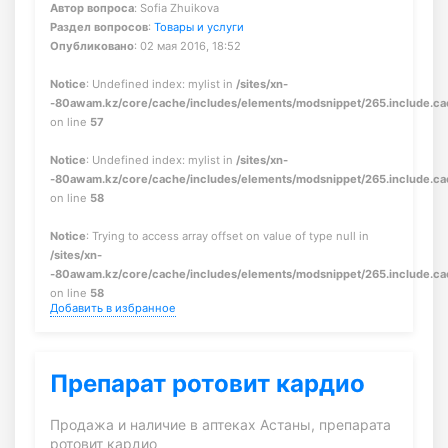
Автор вопроса
: Sofia Zhuikova
Раздел вопросов
:
Товары и услуги
Опубликовано
: 02 мая 2016, 18:52
Notice
: Undefined index: mylist in
/sites/xn-
-80awam.kz/core/cache/includes/elements/modsnippet/265.include.c
on line
57
Notice
: Undefined index: mylist in
/sites/xn-
-80awam.kz/core/cache/includes/elements/modsnippet/265.include.c
on line
58
Notice
: Trying to access array offset on value of type null in
/sites/xn-
-80awam.kz/core/cache/includes/elements/modsnippet/265.include.c
on line
58
Добавить в избранное
Препарат ротовит кардио
Продажа и наличие в аптеках Астаны, препарата
ротовит кардио