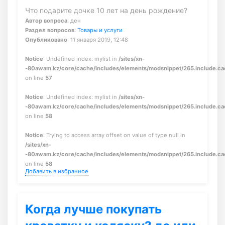
Что подарите дочке 10 лет на день рождение?
Автор вопроса
: ден
Раздел вопросов
:
Товары и услуги
Опубликовано
: 11 января 2019, 12:48
Notice
: Undefined index: mylist in
/sites/xn-
-80awam.kz/core/cache/includes/elements/modsnippet/265.include.c
on line
57
Notice
: Undefined index: mylist in
/sites/xn-
-80awam.kz/core/cache/includes/elements/modsnippet/265.include.c
on line
58
Notice
: Trying to access array offset on value of type null in
/sites/xn-
-80awam.kz/core/cache/includes/elements/modsnippet/265.include.c
on line
58
Добавить в избранное
Когда лучше покупать