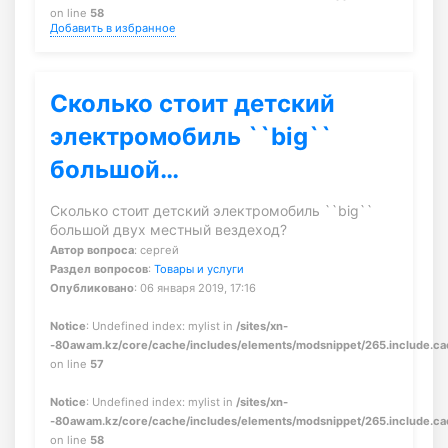
on line
58
Добавить в избранное
Сколько стоит детский
электромобиль ``big``
большой…
Сколько стоит детский электромобиль ``big``
большой двух местный вездеход?
Автор вопроса
: сергей
Раздел вопросов
:
Товары и услуги
Опубликовано
: 06 января 2019, 17:16
Notice
: Undefined index: mylist in
/sites/xn-
-80awam.kz/core/cache/includes/elements/modsnippet/265.include.c
on line
57
Notice
: Undefined index: mylist in
/sites/xn-
-80awam.kz/core/cache/includes/elements/modsnippet/265.include.c
on line
58