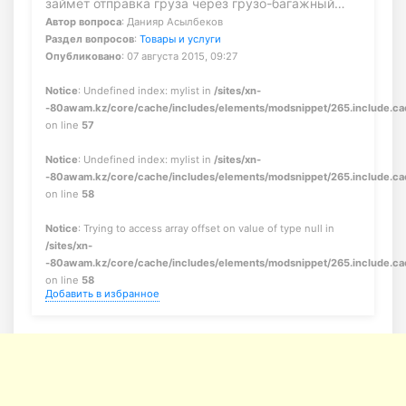
займет отправка груза через грузо-багажный…
Автор вопроса
: Данияр Асылбеков
Раздел вопросов
:
Товары и услуги
Опубликовано
: 07 августа 2015, 09:27
Notice
: Undefined index: mylist in
/sites/xn-
-80awam.kz/core/cache/includes/elements/modsnippet/265.include.c
on line
57
Notice
: Undefined index: mylist in
/sites/xn-
-80awam.kz/core/cache/includes/elements/modsnippet/265.include.c
on line
58
Notice
: Trying to access array offset on value of type null in
/sites/xn-
-80awam.kz/core/cache/includes/elements/modsnippet/265.include.c
on line
58
Добавить в избранное