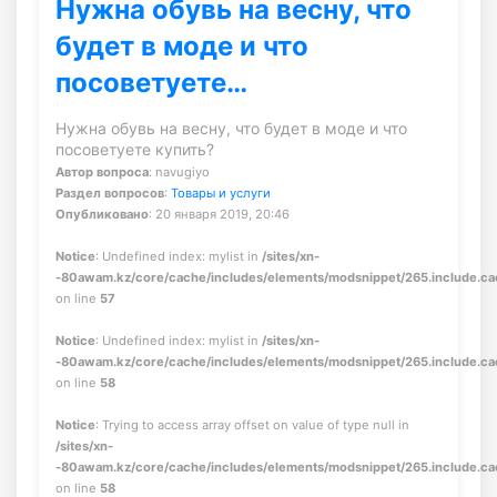
Нужна обувь на весну, что
будет в моде и что
посоветуете…
Нужна обувь на весну, что будет в моде и что
посоветуете купить?
Автор вопроса
: navugiyo
Раздел вопросов
:
Товары и услуги
Опубликовано
: 20 января 2019, 20:46
Notice
: Undefined index: mylist in
/sites/xn-
-80awam.kz/core/cache/includes/elements/modsnippet/265.include.c
on line
57
Notice
: Undefined index: mylist in
/sites/xn-
-80awam.kz/core/cache/includes/elements/modsnippet/265.include.c
on line
58
Notice
: Trying to access array offset on value of type null in
/sites/xn-
-80awam.kz/core/cache/includes/elements/modsnippet/265.include.c
on line
58