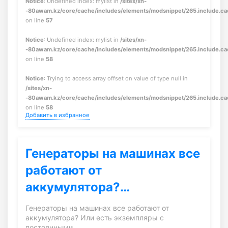
Notice
: Undefined index: mylist in
/sites/xn-
-80awam.kz/core/cache/includes/elements/modsnippet/265.include.c
on line
57
Notice
: Undefined index: mylist in
/sites/xn-
-80awam.kz/core/cache/includes/elements/modsnippet/265.include.c
on line
58
Notice
: Trying to access array offset on value of type null in
/sites/xn-
-80awam.kz/core/cache/includes/elements/modsnippet/265.include.c
on line
58
Добавить в избранное
Генераторы на машинах все
работают от
аккумулятора?…
Генераторы на машинах все работают от
аккумулятора? Или есть экземпляры с
постоянными…