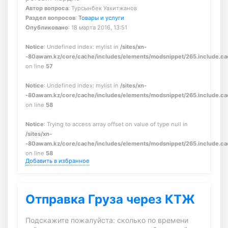
Автор вопроса
: Турсынбек Уахитжанов
Раздел вопросов
:
Товары и услуги
Опубликовано
: 18 марта 2016, 13:51
Notice
: Undefined index: mylist in
/sites/xn-
-80awam.kz/core/cache/includes/elements/modsnippet/265.include.c
on line
57
Notice
: Undefined index: mylist in
/sites/xn-
-80awam.kz/core/cache/includes/elements/modsnippet/265.include.c
on line
58
Notice
: Trying to access array offset on value of type null in
/sites/xn-
-80awam.kz/core/cache/includes/elements/modsnippet/265.include.c
on line
58
Добавить в избранное
Отправка Груза через КТЖ
Подскажите пожалуйста: сколько по времени