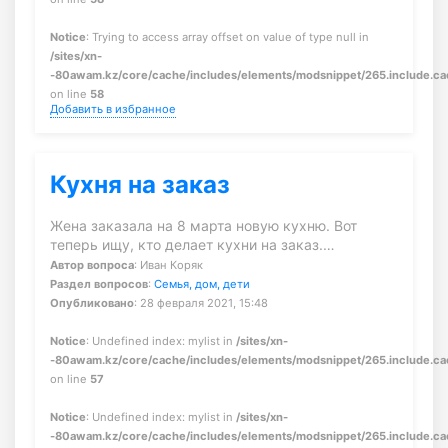
Notice
: Trying to access array offset on value of type null in
/sites/xn-
-80awam.kz/core/cache/includes/elements/modsnippet/265.include.c
on line
58
Добавить в избранное
Кухня на заказ
Жена заказала на 8 марта новую кухню. Вот
теперь ищу, кто делает кухни на заказ.…
Автор вопроса
: Иван Коряк
Раздел вопросов
:
Семья, дом, дети
Опубликовано
: 28 февраля 2021, 15:48
Notice
: Undefined index: mylist in
/sites/xn-
-80awam.kz/core/cache/includes/elements/modsnippet/265.include.c
on line
57
Notice
: Undefined index: mylist in
/sites/xn-
-80awam.kz/core/cache/includes/elements/modsnippet/265.include.c