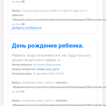
on line
58
Notice
: Trying to access array offset on value of type null in
/sites/xn-
-80awam.kz/core/cache/includes/elements/modsnippet/265.include.c
on line
58
Добавить в избранное
День рождение ребенка.
Ребенку скоро исполняется 6 лет, будут все его
друзья из детского садика, а…
Автор вопроса
: Антонина Васильева
Раздел вопросов
:
Семья, дом, дети
Опубликовано
: 31 декабря 2020, 07:44
Notice
: Undefined index: mylist in
/sites/xn-
-80awam.kz/core/cache/includes/elements/modsnippet/265.include.c
on line
57
Notice
: Undefined index: mylist in
/sites/xn-
-80awam.kz/core/cache/includes/elements/modsnippet/265.include.c