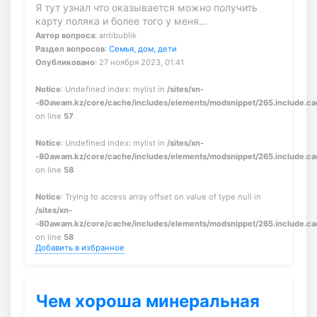
Я тут узнал что оказывается можно получить
карту поляка и более того у меня…
Автор вопроса
: antibublik
Раздел вопросов
:
Семья, дом, дети
Опубликовано
: 27 ноября 2023, 01:41
Notice
: Undefined index: mylist in
/sites/xn-
-80awam.kz/core/cache/includes/elements/modsnippet/265.include.c
on line
57
Notice
: Undefined index: mylist in
/sites/xn-
-80awam.kz/core/cache/includes/elements/modsnippet/265.include.c
on line
58
Notice
: Trying to access array offset on value of type null in
/sites/xn-
-80awam.kz/core/cache/includes/elements/modsnippet/265.include.c
on line
58
Добавить в избранное
Чем хороша минеральная