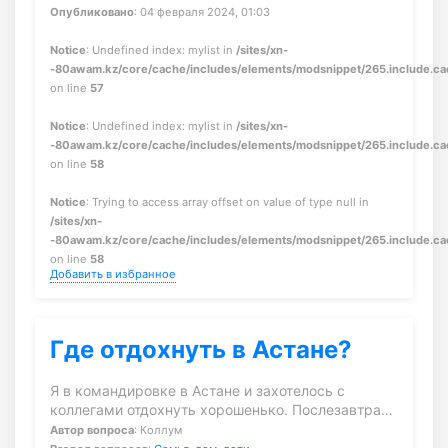
Опубликовано
: 04 февраля 2024, 01:03
Notice
: Undefined index: mylist in
/sites/xn-
-80awam.kz/core/cache/includes/elements/modsnippet/265.include.c
on line
57
Notice
: Undefined index: mylist in
/sites/xn-
-80awam.kz/core/cache/includes/elements/modsnippet/265.include.c
on line
58
Notice
: Trying to access array offset on value of type null in
/sites/xn-
-80awam.kz/core/cache/includes/elements/modsnippet/265.include.c
on line
58
Добавить в избранное
Где отдохнуть в Астане?
Я в командировке в Астане и захотелось с
коллегами отдохнуть хорошенько. Послезавтра…
Автор вопроса
: Коллум