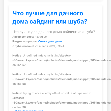
Что лучше для дачного
дома сайдинг или шуба?
Что лучше для дачного дома сайдинг или шуба?
Автор вопроса
: navugiyo
Раздел вопросов
:
Семья, дом, дети
Опубликовано
: 21 января 2019, 03:24
Notice
: Undefined index: mylist in
/sites/xn-
-80awam.kz/core/cache/includes/elements/modsnippet/265.include.c
on line
57
Notice
: Undefined index: mylist in
/sites/xn-
-80awam.kz/core/cache/includes/elements/modsnippet/265.include.c
on line
58
Notice
: Trying to access array offset on value of type null in
/sites/xn-
-80awam.kz/core/cache/includes/elements/modsnippet/265.include.c
on line
58