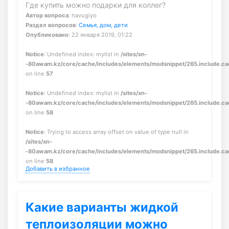
Где купить можно подарки для коллег?
Автор вопроса
: navugiyo
Раздел вопросов
:
Семья, дом, дети
Опубликовано
: 22 января 2019, 01:22
Notice
: Undefined index: mylist in
/sites/xn-
-80awam.kz/core/cache/includes/elements/modsnippet/265.include.c
on line
57
Notice
: Undefined index: mylist in
/sites/xn-
-80awam.kz/core/cache/includes/elements/modsnippet/265.include.c
on line
58
Notice
: Trying to access array offset on value of type null in
/sites/xn-
-80awam.kz/core/cache/includes/elements/modsnippet/265.include.c
on line
58
Добавить в избранное
Какие варианты жидкой
теплоизоляции можно