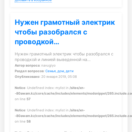
Добавить в избранное
Нужен грамотный электрик
чтобы разобрался с
проводкой…
Нужен грамотный электрик чтобы разобрался с
проводкой и линией выведенной на…
Автор вопроса
: navugiyo
Раздел вопросов
:
Семья, дом, дети
Опубликовано
: 20 января 2019, 05:08
Notice
: Undefined index: mylist in
/sites/xn-
-80awam.kz/core/cache/includes/elements/modsnippet/265.include.c
on line
57
Notice
: Undefined index: mylist in
/sites/xn-
-80awam.kz/core/cache/includes/elements/modsnippet/265.include.c
on line
58