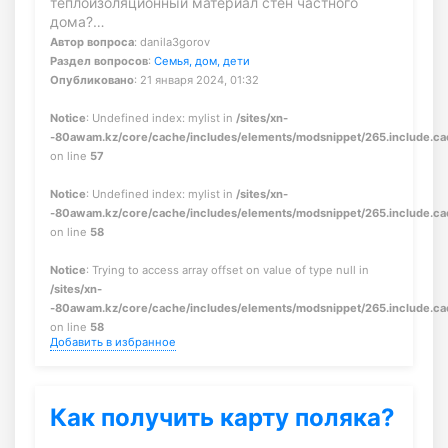
теплоизоляционный материал стен частного
дома?…
Автор вопроса
: danila3gorov
Раздел вопросов
:
Семья, дом, дети
Опубликовано
: 21 января 2024, 01:32
Notice
: Undefined index: mylist in
/sites/xn-
-80awam.kz/core/cache/includes/elements/modsnippet/265.include.c
on line
57
Notice
: Undefined index: mylist in
/sites/xn-
-80awam.kz/core/cache/includes/elements/modsnippet/265.include.c
on line
58
Notice
: Trying to access array offset on value of type null in
/sites/xn-
-80awam.kz/core/cache/includes/elements/modsnippet/265.include.c
on line
58
Добавить в избранное
Как получить карту поляка?