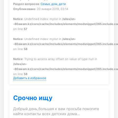
Раздел вопросов
:
Семья, дом, дети
Опубликовано
: 20 января 2019, 03:14
Notice
: Undefined index: mylist in
/sites/xn-
-80awam.kz/core/cache/includes/elements/modsnippet/265.include.c
on line
57
Notice
: Undefined index: mylist in
/sites/xn-
-80awam.kz/core/cache/includes/elements/modsnippet/265.include.c
on line
58
Notice
: Trying to access array offset on value of type null in
/sites/xn-
-80awam.kz/core/cache/includes/elements/modsnippet/265.include.c
on line
58
Добавить в избранное
Срочно ищу
Добрый день,большая к вам просьба помогите
найти контакты всех детских дома…