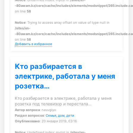
Notice
: Undefined index: mylist in
/sites/xn-
-80awam.kz/core/cache/includes/elements/modsnippet/265.include.c
on line
58
Notice
: Trying to access array offset on value of type null in
/sites/xn-
-80awam.kz/core/cache/includes/elements/modsnippet/265.include.c
on line
58
Добавить в избранное
Кто разбирается в
электрике, работала у меня
розетка…
Кто разбирается в электрике, работала у меня
розетка под телевизор и перестала…
Автор вопроса
: navugiyo
Раздел вопросов
:
Семья, дом, дети
Опубликовано
: 20 января 2019, 03:16
Notice
: Undefined index: mylist in
/sites/xn-