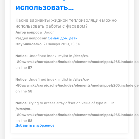
использовать…
Какие варианты жидкой теплоизоляции можно
использовать работы с фасадом?
Автор вопроса
: Dodon
Раздел вопросов
:
Семья, дом, дети
Опубликовано
: 21 января 2019, 13:54
Notice
: Undefined index: mylist in
/sites/xn-
-80awam.kz/core/cache/includes/elements/modsnippet/265.include.c
on line
57
Notice
: Undefined index: mylist in
/sites/xn-
-80awam.kz/core/cache/includes/elements/modsnippet/265.include.c
on line
58
Notice
: Trying to access array offset on value of type null in
/sites/xn-
-80awam.kz/core/cache/includes/elements/modsnippet/265.include.c
on line
58
Добавить в избранное