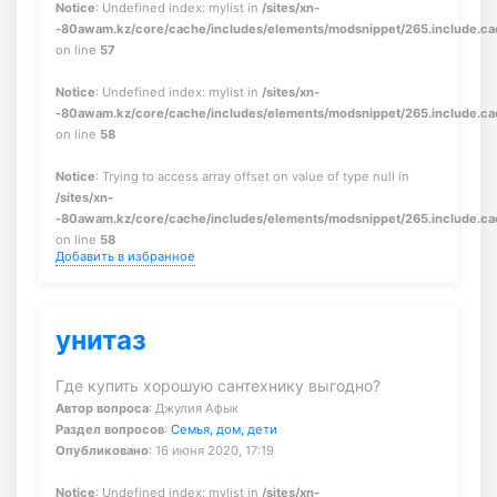
Notice
: Undefined index: mylist in
/sites/xn-
-80awam.kz/core/cache/includes/elements/modsnippet/265.include.c
on line
57
Notice
: Undefined index: mylist in
/sites/xn-
-80awam.kz/core/cache/includes/elements/modsnippet/265.include.c
on line
58
Notice
: Trying to access array offset on value of type null in
/sites/xn-
-80awam.kz/core/cache/includes/elements/modsnippet/265.include.c
on line
58
Добавить в избранное
унитаз
Где купить хорошую сантехнику выгодно?
Автор вопроса
: Джулия Афык
Раздел вопросов
:
Семья, дом, дети
Опубликовано
: 16 июня 2020, 17:19
Notice
: Undefined index: mylist in
/sites/xn-