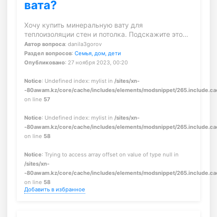
вата?
Хочу купить минеральную вату для
теплоизоляции стен и потолка. Подскажите это…
Автор вопроса
: danila3gorov
Раздел вопросов
:
Семья, дом, дети
Опубликовано
: 27 ноября 2023, 00:20
Notice
: Undefined index: mylist in
/sites/xn-
-80awam.kz/core/cache/includes/elements/modsnippet/265.include.c
on line
57
Notice
: Undefined index: mylist in
/sites/xn-
-80awam.kz/core/cache/includes/elements/modsnippet/265.include.c
on line
58
Notice
: Trying to access array offset on value of type null in
/sites/xn-
-80awam.kz/core/cache/includes/elements/modsnippet/265.include.c
on line
58
Добавить в избранное