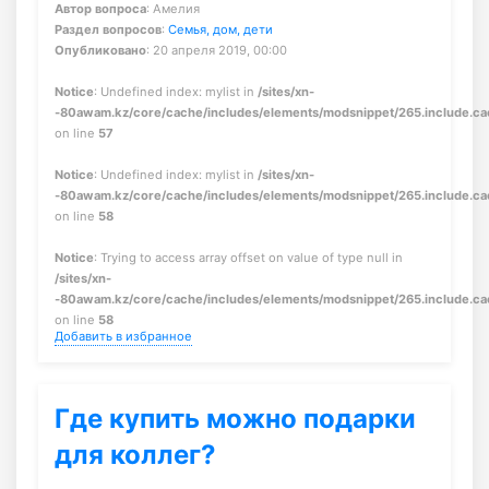
Автор вопроса
: Амелия
Раздел вопросов
:
Семья, дом, дети
Опубликовано
: 20 апреля 2019, 00:00
Notice
: Undefined index: mylist in
/sites/xn-
-80awam.kz/core/cache/includes/elements/modsnippet/265.include.c
on line
57
Notice
: Undefined index: mylist in
/sites/xn-
-80awam.kz/core/cache/includes/elements/modsnippet/265.include.c
on line
58
Notice
: Trying to access array offset on value of type null in
/sites/xn-
-80awam.kz/core/cache/includes/elements/modsnippet/265.include.c
on line
58
Добавить в избранное
Где купить можно подарки
для коллег?