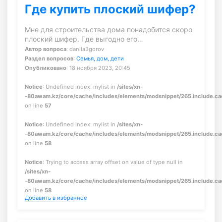
Где купить плоский шифер?
Мне для строительства дома понадобится скоро
плоский шифер. Где выгодно его…
Автор вопроса
: danila3gorov
Раздел вопросов
:
Семья, дом, дети
Опубликовано
: 18 ноября 2023, 20:45
Notice
: Undefined index: mylist in
/sites/xn-
-80awam.kz/core/cache/includes/elements/modsnippet/265.include.c
on line
57
Notice
: Undefined index: mylist in
/sites/xn-
-80awam.kz/core/cache/includes/elements/modsnippet/265.include.c
on line
58
Notice
: Trying to access array offset on value of type null in
/sites/xn-
-80awam.kz/core/cache/includes/elements/modsnippet/265.include.c
on line
58
Добавить в избранное