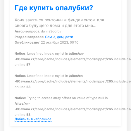
Где купить опалубки?
Хочу заняться ленточным фундаментом для
своего будущего дома и для этого мне…
Автор вопроса
: danila3gorov
Раздел вопросов
:
Семья, дом, дети
Опубликовано
: 22 октября 2023, 00:10
Notice
: Undefined index: mylist in
/sites/xn-
-80awam.kz/core/cache/includes/elements/modsnippet/265.include.c
on line
57
Notice
: Undefined index: mylist in
/sites/xn-
-80awam.kz/core/cache/includes/elements/modsnippet/265.include.c
on line
58
Notice
: Trying to access array offset on value of type null in
/sites/xn-
-80awam.kz/core/cache/includes/elements/modsnippet/265.include.c
on line
58
Добавить в избранное