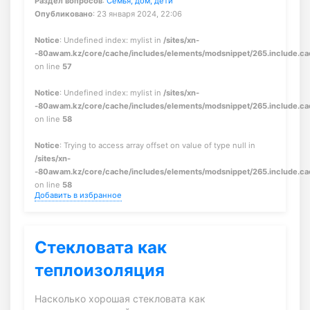
Раздел вопросов
:
Семья, дом, дети
Опубликовано
: 23 января 2024, 22:06
Notice
: Undefined index: mylist in
/sites/xn-
-80awam.kz/core/cache/includes/elements/modsnippet/265.include.c
on line
57
Notice
: Undefined index: mylist in
/sites/xn-
-80awam.kz/core/cache/includes/elements/modsnippet/265.include.c
on line
58
Notice
: Trying to access array offset on value of type null in
/sites/xn-
-80awam.kz/core/cache/includes/elements/modsnippet/265.include.c
on line
58
Добавить в избранное
Стекловата как
теплоизоляция
Насколько хорошая стекловата как