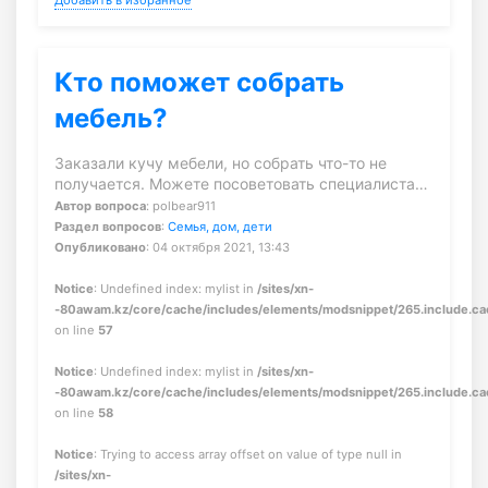
Добавить в избранное
Кто поможет собрать
мебель?
Заказали кучу мебели, но собрать что-то не
получается. Можете посоветовать специалиста…
Автор вопроса
: polbear911
Раздел вопросов
:
Семья, дом, дети
Опубликовано
: 04 октября 2021, 13:43
Notice
: Undefined index: mylist in
/sites/xn-
-80awam.kz/core/cache/includes/elements/modsnippet/265.include.c
on line
57
Notice
: Undefined index: mylist in
/sites/xn-
-80awam.kz/core/cache/includes/elements/modsnippet/265.include.c
on line
58
Notice
: Trying to access array offset on value of type null in
/sites/xn-