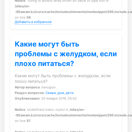
Notice
: Trying to access array offset on value of type null in
/sites/xn-
-80awam.kz/core/cache/includes/elements/modsnippet/265.include.c
on line
58
Добавить в избранное
Какие могут быть
проблемы с желудком, если
плохо питаться?
Какие могут быть проблемы с желудком, если
плохо питаться?
Автор вопроса
: navugiyo
Раздел вопросов
:
Семья, дом, дети
Опубликовано
: 20 января 2019, 05:02
Notice
: Undefined index: mylist in
/sites/xn-
-80awam.kz/core/cache/includes/elements/modsnippet/265.include.c
on line
57