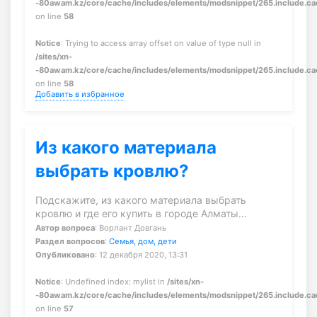
-80awam.kz/core/cache/includes/elements/modsnippet/265.include.c
on line
58
Notice
: Trying to access array offset on value of type null in
/sites/xn-
-80awam.kz/core/cache/includes/elements/modsnippet/265.include.c
on line
58
Добавить в избранное
Из какого материала
выбрать кровлю?
Подскажите, из какого материала выбрать
кровлю и где его купить в городе Алматы…
Автор вопроса
: Ворлант Довгань
Раздел вопросов
:
Семья, дом, дети
Опубликовано
: 12 декабря 2020, 13:31
Notice
: Undefined index: mylist in
/sites/xn-
-80awam.kz/core/cache/includes/elements/modsnippet/265.include.c
on line
57