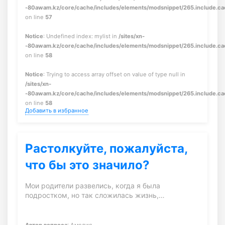
-80awam.kz/core/cache/includes/elements/modsnippet/265.include.c
on line
57
Notice
: Undefined index: mylist in
/sites/xn-
-80awam.kz/core/cache/includes/elements/modsnippet/265.include.c
on line
58
Notice
: Trying to access array offset on value of type null in
/sites/xn-
-80awam.kz/core/cache/includes/elements/modsnippet/265.include.c
on line
58
Добавить в избранное
Растолкуйте, пожалуйста,
что бы это значило?
Мои родители развелись, когда я была
подростком, но так сложилась жизнь,…