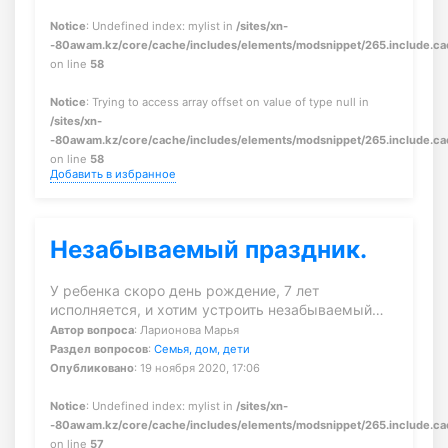
Notice
: Undefined index: mylist in
/sites/xn-
-80awam.kz/core/cache/includes/elements/modsnippet/265.include.c
on line
58
Notice
: Trying to access array offset on value of type null in
/sites/xn-
-80awam.kz/core/cache/includes/elements/modsnippet/265.include.c
on line
58
Добавить в избранное
Незабываемый праздник.
У ребенка скоро день рождение, 7 лет
исполняется, и хотим устроить незабываемый…
Автор вопроса
: Ларионова Марья
Раздел вопросов
:
Семья, дом, дети
Опубликовано
: 19 ноября 2020, 17:06
Notice
: Undefined index: mylist in
/sites/xn-
-80awam.kz/core/cache/includes/elements/modsnippet/265.include.c
on line
57