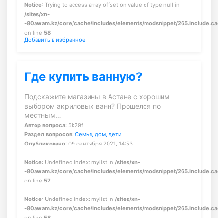
Notice
: Trying to access array offset on value of type null in
/sites/xn-
-80awam.kz/core/cache/includes/elements/modsnippet/265.include.c
on line
58
Добавить в избранное
Где купить ванную?
Подскажите магазины в Астане с хорошим
выбором акриловых ванн? Прошелся по
местным…
Автор вопроса
: 5k29f
Раздел вопросов
:
Семья, дом, дети
Опубликовано
: 09 сентября 2021, 14:53
Notice
: Undefined index: mylist in
/sites/xn-
-80awam.kz/core/cache/includes/elements/modsnippet/265.include.c
on line
57
Notice
: Undefined index: mylist in
/sites/xn-
-80awam.kz/core/cache/includes/elements/modsnippet/265.include.c
on line
58