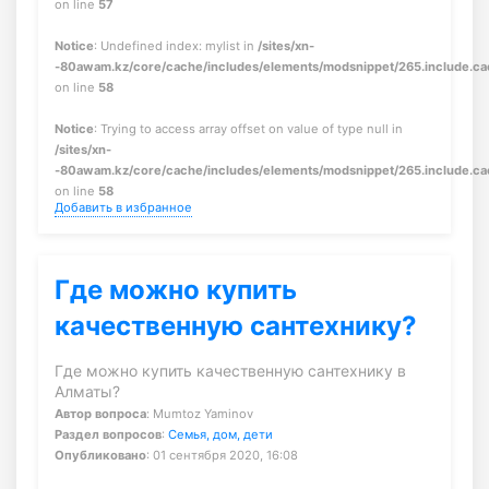
on line
57
Notice
: Undefined index: mylist in
/sites/xn-
-80awam.kz/core/cache/includes/elements/modsnippet/265.include.c
on line
58
Notice
: Trying to access array offset on value of type null in
/sites/xn-
-80awam.kz/core/cache/includes/elements/modsnippet/265.include.c
on line
58
Добавить в избранное
Где можно купить
качественную сантехнику?
Где можно купить качественную сантехнику в
Алматы?
Автор вопроса
: Mumtoz Yaminov
Раздел вопросов
:
Семья, дом, дети
Опубликовано
: 01 сентября 2020, 16:08