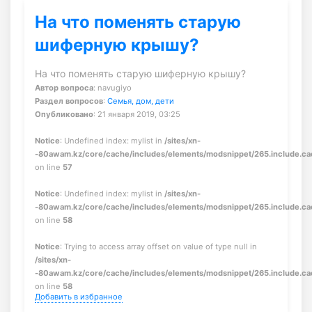
На что поменять старую
шиферную крышу?
На что поменять старую шиферную крышу?
Автор вопроса
: navugiyo
Раздел вопросов
:
Семья, дом, дети
Опубликовано
: 21 января 2019, 03:25
Notice
: Undefined index: mylist in
/sites/xn-
-80awam.kz/core/cache/includes/elements/modsnippet/265.include.c
on line
57
Notice
: Undefined index: mylist in
/sites/xn-
-80awam.kz/core/cache/includes/elements/modsnippet/265.include.c
on line
58
Notice
: Trying to access array offset on value of type null in
/sites/xn-
-80awam.kz/core/cache/includes/elements/modsnippet/265.include.c
on line
58
Добавить в избранное