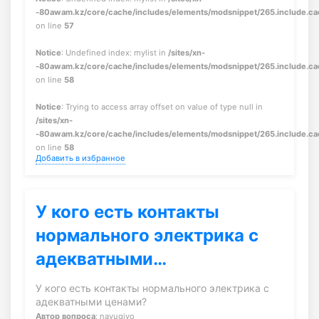
-80awam.kz/core/cache/includes/elements/modsnippet/265.include.c
on line
57
Notice
: Undefined index: mylist in
/sites/xn-
-80awam.kz/core/cache/includes/elements/modsnippet/265.include.c
on line
58
Notice
: Trying to access array offset on value of type null in
/sites/xn-
-80awam.kz/core/cache/includes/elements/modsnippet/265.include.c
on line
58
Добавить в избранное
У кого есть контакты
нормального электрика с
адекватными…
У кого есть контакты нормального электрика с
адекватными ценами?
Автор вопроса
: navugiyo