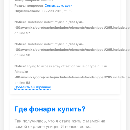
Автор вопроса
: Амелия
Раздел вопросов
:
Семья, дом, дети
Опубликовано
: 03 июля 2019, 21:59
Notice
: Undefined index: mylist in
/sites/xn-
-80awam.kz/core/cache/includes/elements/modsnippet/265.include.c
on line
57
Notice
: Undefined index: mylist in
/sites/xn-
-80awam.kz/core/cache/includes/elements/modsnippet/265.include.c
on line
58
Notice
: Trying to access array offset on value of type null in
/sites/xn-
-80awam.kz/core/cache/includes/elements/modsnippet/265.include.c
on line
58
Добавить в избранное
Где фонари купить?
Так получилась, что я стала жить с мамой на
самой окраине улицы. И ночью, если…