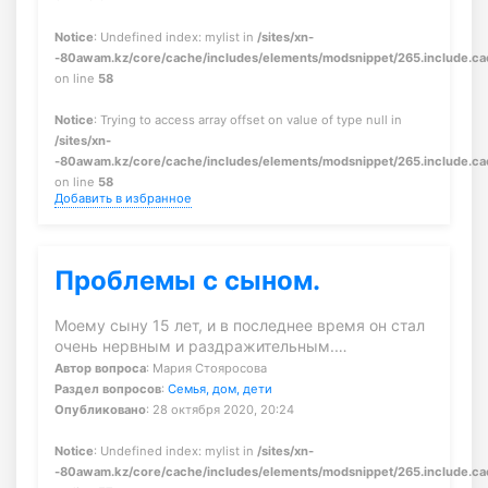
Notice
: Undefined index: mylist in
/sites/xn-
-80awam.kz/core/cache/includes/elements/modsnippet/265.include.c
on line
58
Notice
: Trying to access array offset on value of type null in
/sites/xn-
-80awam.kz/core/cache/includes/elements/modsnippet/265.include.c
on line
58
Добавить в избранное
Проблемы с сыном.
Моему сыну 15 лет, и в последнее время он стал
очень нервным и раздражительным.…
Автор вопроса
: Мария Стояросова
Раздел вопросов
:
Семья, дом, дети
Опубликовано
: 28 октября 2020, 20:24
Notice
: Undefined index: mylist in
/sites/xn-
-80awam.kz/core/cache/includes/elements/modsnippet/265.include.c