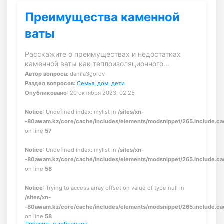
Преимущества каменной
ваты
Расскажите о преимуществах и недостатках
каменной ваты как теплоизоляционного…
Автор вопроса
: danila3gorov
Раздел вопросов
:
Семья, дом, дети
Опубликовано
: 20 октября 2023, 02:25
Notice
: Undefined index: mylist in
/sites/xn-
-80awam.kz/core/cache/includes/elements/modsnippet/265.include.c
on line
57
Notice
: Undefined index: mylist in
/sites/xn-
-80awam.kz/core/cache/includes/elements/modsnippet/265.include.c
on line
58
Notice
: Trying to access array offset on value of type null in
/sites/xn-
-80awam.kz/core/cache/includes/elements/modsnippet/265.include.c
on line
58