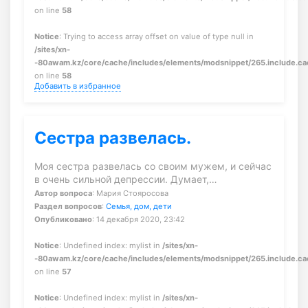
on line
58
Notice
: Trying to access array offset on value of type null in
/sites/xn-
-80awam.kz/core/cache/includes/elements/modsnippet/265.include.c
on line
58
Добавить в избранное
Сестра развелась.
Моя сестра развелась со своим мужем, и сейчас
в очень сильной депрессии. Думает,…
Автор вопроса
: Мария Стояросова
Раздел вопросов
:
Семья, дом, дети
Опубликовано
: 14 декабря 2020, 23:42
Notice
: Undefined index: mylist in
/sites/xn-
-80awam.kz/core/cache/includes/elements/modsnippet/265.include.c
on line
57
Notice
: Undefined index: mylist in
/sites/xn-