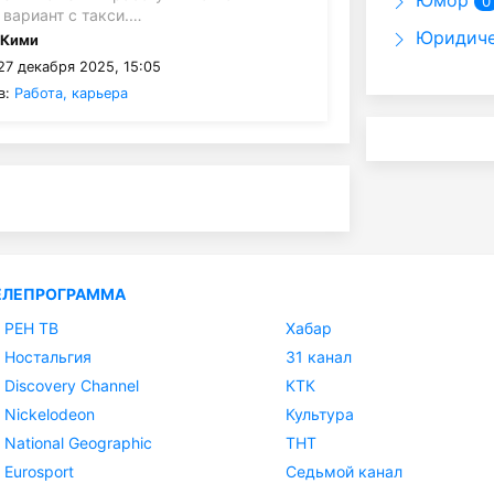
Юмор
0
вариант с такси.…
Юридиче
:
Кими
27 декабря 2025, 15:05
в:
Работа, карьера
ЕЛЕПРОГРАММА
РЕН ТВ
Хабар
Ностальгия
31 канал
Discovery Channel
КТК
Nickelodeon
Культура
National Geographic
ТНТ
Eurosport
Седьмой канал