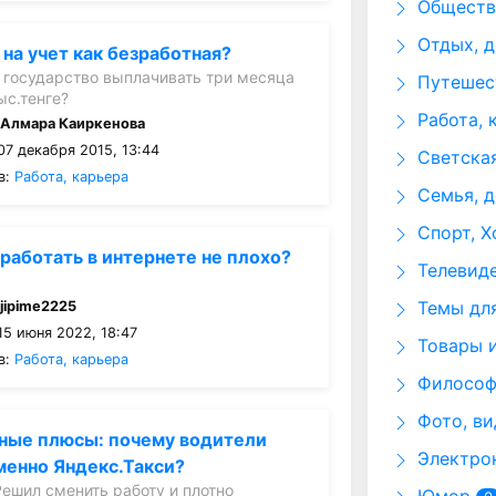
Общество
Отдых, д
 на учет как безработная?
е государство выплачивать три месяца
Путешест
ыс.тенге?
Работа, 
:
Алмара Каиркенова
07 декабря 2015, 13:44
Светская
в:
Работа, карьера
Семья, д
Спорт, Х
работать в интернете не плохо?
Телевид
Темы для
:
jipime2225
15 июня 2022, 18:47
Товары и
в:
Работа, карьера
Философи
Фото, ви
ные плюсы: почему водители
Электрон
енно Яндекс.Такси?
Решил сменить работу и плотно