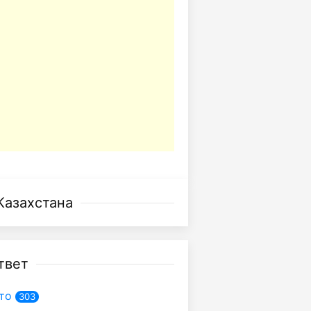
Казахстана
твет
то
303