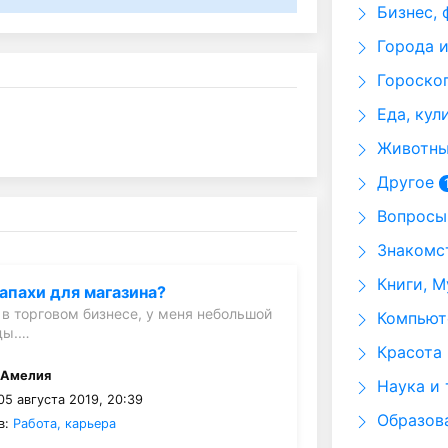
Бизнес, 
Города и
Гороскоп
Еда, кул
Животные
Другое
Вопросы 
Знакомст
Книги, М
запахи для магазина?
о в торговом бизнесе, у меня небольшой
Компьюте
ды.…
Красота 
:
Амелия
Наука и 
5 августа 2019, 20:39
Образов
в:
Работа, карьера