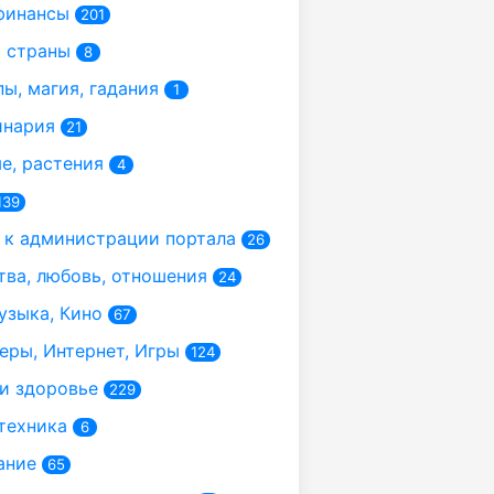
финансы
201
 страны
8
ы, магия, гадания
1
инария
21
, растения
4
139
к администрации портала
26
ва, любовь, отношения
24
узыка, Кино
67
ры, Интернет, Игры
124
и здоровье
229
техника
6
ание
65