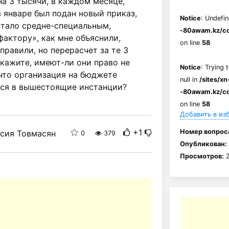
на 3 тысячи, в каждом месяце,
в январе был подан новый приказ,
Notice
: Undefin
стало средне-специальным,
-80awam.kz/co
фактору», как мне объяснили,
on line
58
правили, но перерасчет за те 3
кажите, имеют-ли они право не
Notice
: Trying 
 что организация на бюджете
null in
/sites/xn
ься в вышестоящие инстанции?
-80awam.kz/co
on line
58
Добавить в из
+1
Номер вопрос
сия Товмасян
0
379
Опубликован:
Просмотров:
2