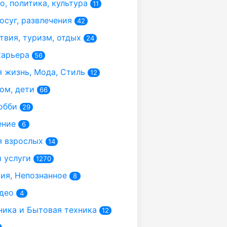
, политика, культура
11
осуг, развлечения
42
вия, туризм, отдых
24
карьера
56
 жизнь, Мода, Стиль
12
ом, дети
66
обби
29
ение
6
 взрослых
14
 услуги
1270
я, Непознанное
8
део
4
ика и Бытовая техника
12