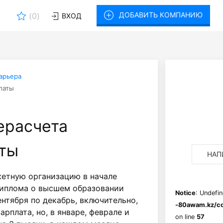
ДОБАВИТЬ КОМПАНИЮ
(
0
)
ВХОД
карьера
латы
ерасчета
аты
НАП
жетную организацию в начале
диплома о высшем образовании
Notice
: Undefin
ентября по декабрь, включительно,
-80awam.kz/co
арплата, но, в январе, феврале и
on line
57