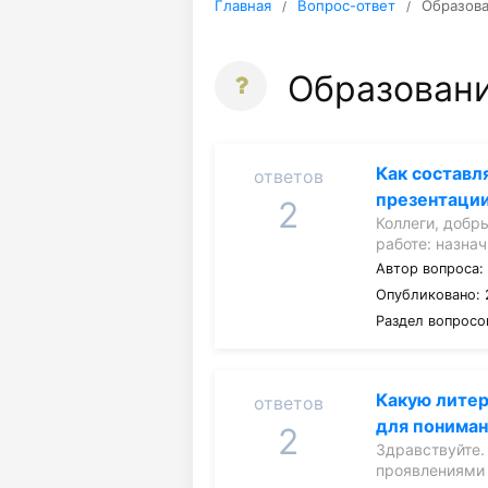
Главная
Вопрос-ответ
Образов
Образован
Как составл
ответов
презентации
2
Коллеги, добр
работе: назна
Автор вопроса
Опубликовано: 
Раздел вопросо
Какую литер
ответов
для понима
2
Здравствуйте.
проявлениями