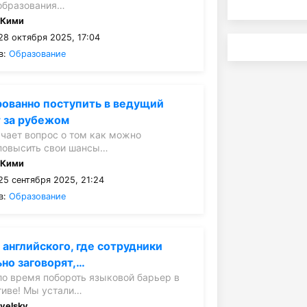
образования…
:
Кими
28 октября 2025, 17:04
в:
Образование
рованно поступить в ведущий
 за рубежом
чает вопрос о том как можно
повысить свои шансы…
:
Кими
25 сентября 2025, 21:24
в:
Образование
английского, где сотрудники
но заговорят,…
ло время побороть языковой барьер в
тиве! Мы устали…
:
velsky