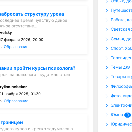
Отдых, до
Путешеств
набросать структуру урока
Работа, к
последнее время чувствую дикое
олное отсутствие…
Светская 
:
velsky
Семья, до
17 февраля 2026, 20:00
в:
Образование
Спорт, Хо
Телевиде
Темы для
пании пройти курсы психолога?
рсы на психолога , куда мне стоит
Товары и 
Философия
:
rylinn.nebeker
01 ноября 2025, 01:30
Фото, вид
в:
Образование
Электрони
Юмор
0
 границей
Юридическ
леднего курса и крепко задумался о