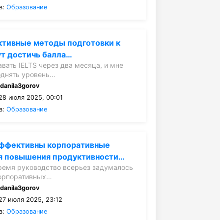
в:
Образование
ктивные методы подготовки к
ут достичь балла…
вать IELTS через два месяца, и мне
однять уровень…
:
danila3gorov
28 июля 2025, 00:01
в:
Образование
эффективны корпоративные
ля повышения продуктивности…
ремя руководство всерьез задумалось
корпоративных…
:
danila3gorov
27 июля 2025, 23:12
в:
Образование