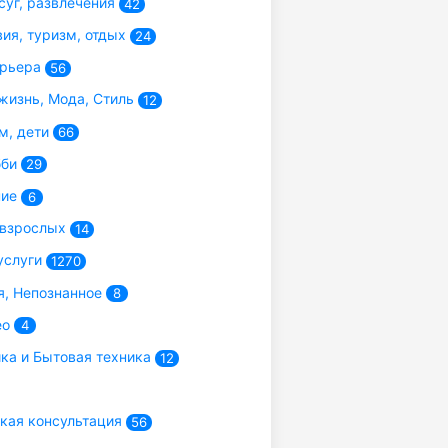
суг, развлечения
42
ия, туризм, отдых
24
арьера
56
жизнь, Мода, Стиль
12
м, дети
66
бби
29
ние
6
 взрослых
14
услуги
1270
, Непознанное
8
ео
4
ка и Бытовая техника
12
ая консультация
56