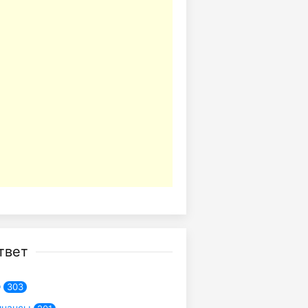
твет
о
303
инансы