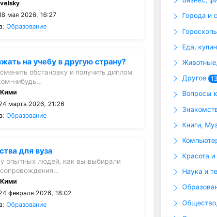
:
velsky
8 мая 2026, 16:27
Города и 
в:
Образование
Гороскопы
Еда, кули
зжать на учебу в другую страну?
Животные,
сменить обстановку и получить диплом
Другое
1
аком-нибудь…
:
Кими
Вопросы к
24 марта 2026, 21:26
Знакомств
в:
Образование
Книги, Му
Компьютер
ства для вуза
Красота и
 у опытных людей, как вы выбирали
 сопровождения…
Наука и т
:
Кими
Образова
24 февраля 2026, 18:02
Общество,
в:
Образование