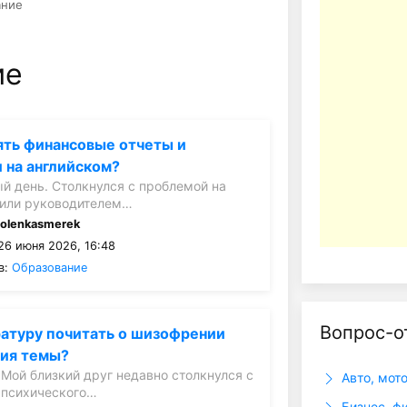
ание
ие
ять финансовые отчеты и
 на английском?
ый день. Столкнулся с проблемой на
чили руководителем…
:
olenkasmerek
26 июня 2026, 16:48
в:
Образование
Вопрос-о
атуру почитать о шизофрении
ния темы?
 Мой близкий друг недавно столкнулся с
Авто, мот
 психического…
Бизнес, ф