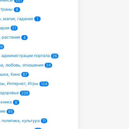
201
страны
8
, магия, гадания
1
нария
21
 растения
4
39
 администрации портала
26
а, любовь, отношения
24
зыка, Кино
67
ы, Интернет, Игры
124
 здоровье
229
ехника
6
ние
65
 политика, культура
11