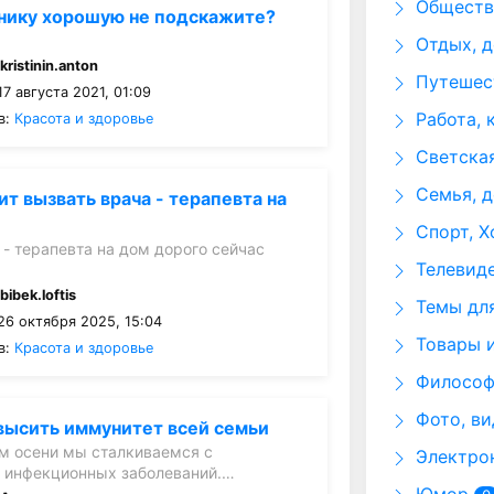
Общество
нику хорошую не подскажите?
Отдых, д
:
kristinin.anton
Путешест
7 августа 2021, 01:09
Работа, 
в:
Красота и здоровье
Светская
Семья, д
ит вызвать врача - терапевта на
Спорт, Х
 - терапевта на дом дорого сейчас
Телевид
:
bibek.loftis
Темы для
26 октября 2025, 15:04
Товары и
в:
Красота и здоровье
Философи
Фото, ви
высить иммунитет всей семьи
м осени мы сталкиваемся с
Электрон
 инфекционных заболеваний.…