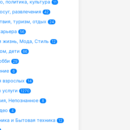
, политика, культура
11
осуг, развлечения
42
вия, туризм, отдых
24
карьера
56
 жизнь, Мода, Стиль
12
ом, дети
66
обби
29
ение
6
 взрослых
14
 услуги
1270
я, Непознанное
8
део
4
ика и Бытовая техника
12