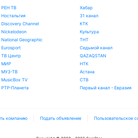
РЕН ТВ
Хабар
Ностальгия
31 канал
Discovery Channel
КТК
Nickelodeon
Культура
National Geographic
ТНТ
Eurosport
Седьмой канал
ТВ Центр
QAZAQSTAN
МИР
НТК
МУЗ-ТВ
Астана
MusicBox TV
СТВ
РТР-Планета
Первый канал - Евразия
ть компанию
Подать объявление
Пользовательское с