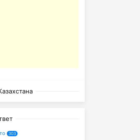
Казахстана
твет
то
303