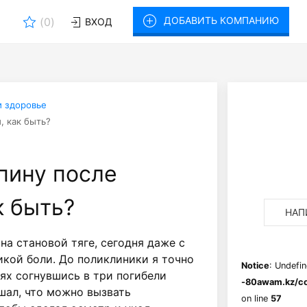
ДОБАВИТЬ КОМПАНИЮ
(
0
)
ВХОД
и здоровье
, как быть?
пину после
к быть?
НАП
на становой тяге, сегодня даже с
икой боли. До поликлиники я точно
Notice
: Undefin
дях согнувшись в три погибели
-80awam.kz/co
шал, что можно вызвать
on line
57