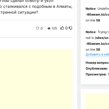
чтобы сделал осмотр и укол
о сталкивался с подобным в Алматы,
Notice
: Undefin
стренной ситуации?
-80awam.kz/co
on line
58
0
0
125
Notice
: Trying 
null in
/sites/xn
-80awam.kz/co
on line
58
Добавить в из
Номер вопрос
Опубликован:
Просмотров:
1