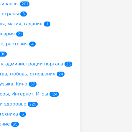
финансы
201
 страны
8
ы, магия, гадания
1
инария
21
, растения
4
139
к администрации портала
26
ва, любовь, отношения
24
узыка, Кино
67
ры, Интернет, Игры
124
и здоровье
229
техника
6
ание
65