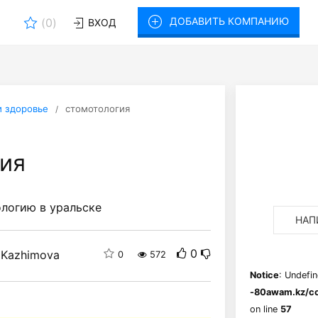
ДОБАВИТЬ КОМПАНИЮ
(
0
)
ВХОД
и здоровье
стомотология
ия
логию в уральске
НАП
0
 Kazhimova
0
572
Notice
: Undefin
-80awam.kz/co
on line
57