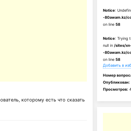
Notice
: Undefin
-80awam.kz/co
on line
58
Notice
: Trying 
null in
/sites/xn
-80awam.kz/co
on line
58
Добавить в из
Номер вопрос
Опубликован:
Просмотров:
4
ватель, которому есть что сказать