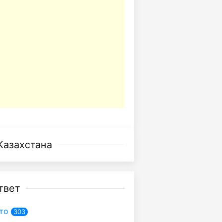
Казахстана
твет
то
303