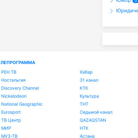
Юмор
0
Юридиче
ЕЛЕПРОГРАММА
РЕН ТВ
Хабар
Ностальгия
31 канал
Discovery Channel
КТК
Nickelodeon
Культура
National Geographic
ТНТ
Eurosport
Седьмой канал
ТВ Центр
QAZAQSTAN
МИР
НТК
МУЗ-ТВ
Астана