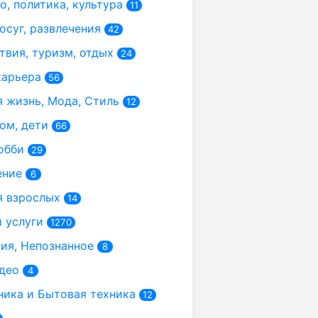
, политика, культура
11
осуг, развлечения
42
вия, туризм, отдых
24
карьера
56
 жизнь, Мода, Стиль
12
ом, дети
66
обби
29
ение
6
 взрослых
14
 услуги
1270
я, Непознанное
8
део
4
ика и Бытовая техника
12