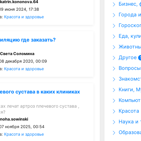
:
katrin.kononova.64
Бизнес, 
19 июня 2024, 17:38
Города и
в:
Красота и здоровье
Гороскоп
Еда, кул
иляцию где заказать?
Животные
:
Света Соломина
Другое
08 декабря 2020, 00:09
Вопросы 
в:
Красота и здоровье
Знакомст
Книги, М
евого сустава в каких клиниках
Компьюте
ах лечат артроз плечевого сустава ,
Красота 
ся?
:
noha.sowinski
Наука и 
07 ноября 2025, 00:54
Образов
в:
Красота и здоровье