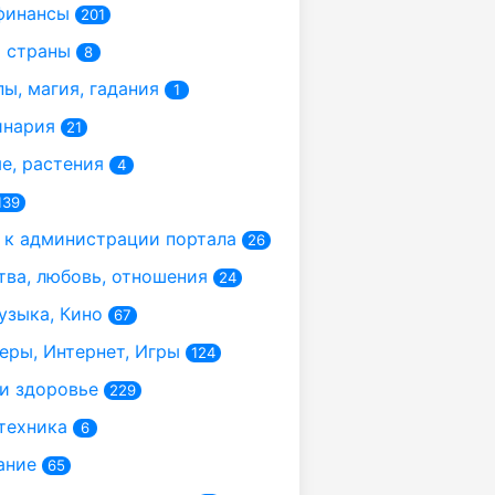
финансы
201
 страны
8
ы, магия, гадания
1
инария
21
, растения
4
139
к администрации портала
26
ва, любовь, отношения
24
узыка, Кино
67
ры, Интернет, Игры
124
и здоровье
229
техника
6
ание
65