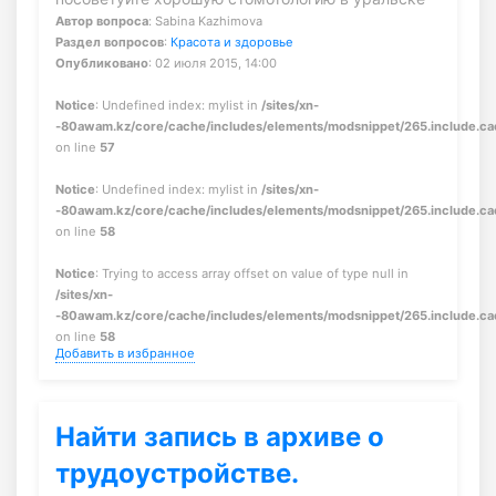
Автор вопроса
: Sabina Kazhimova
Раздел вопросов
:
Красота и здоровье
Опубликовано
: 02 июля 2015, 14:00
Notice
: Undefined index: mylist in
/sites/xn-
-80awam.kz/core/cache/includes/elements/modsnippet/265.include.c
on line
57
Notice
: Undefined index: mylist in
/sites/xn-
-80awam.kz/core/cache/includes/elements/modsnippet/265.include.c
on line
58
Notice
: Trying to access array offset on value of type null in
/sites/xn-
-80awam.kz/core/cache/includes/elements/modsnippet/265.include.c
on line
58
Добавить в избранное
Найти запись в архиве о
трудоустройстве.