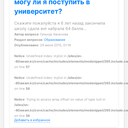
могу ли я поступить в
университет?
Скажите пожалуйста я 6 лет назад закончила
школу сдала ент набрала 64 балла…
Автор вопроса
: Гульнур Хасенова
Раздел вопросов
:
Образование
Опубликовано
: 29 июня 2015, 01:19
Notice
: Undefined index: mylist in
/sites/xn-
-80awam.kz/core/cache/includes/elements/modsnippet/265.include.c
on line
57
Notice
: Undefined index: mylist in
/sites/xn-
-80awam.kz/core/cache/includes/elements/modsnippet/265.include.c
on line
58
Notice
: Trying to access array offset on value of type null in
/sites/xn-
-80awam.kz/core/cache/includes/elements/modsnippet/265.include.c
on line
58
Добавить в избранное