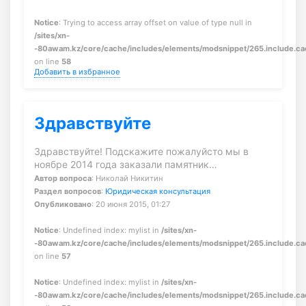
Notice
: Trying to access array offset on value of type null in
/sites/xn-
-80awam.kz/core/cache/includes/elements/modsnippet/265.include.c
on line
58
Добавить в избранное
Здравствуйте
Здравствуйте! Подскажите пожалуйсто мы в
ноябре 2014 года заказали памятник…
Автор вопроса
: Николай Никитин
Раздел вопросов
:
Юридическая консультация
Опубликовано
: 20 июня 2015, 01:27
Notice
: Undefined index: mylist in
/sites/xn-
-80awam.kz/core/cache/includes/elements/modsnippet/265.include.c
on line
57
Notice
: Undefined index: mylist in
/sites/xn-
-80awam.kz/core/cache/includes/elements/modsnippet/265.include.c