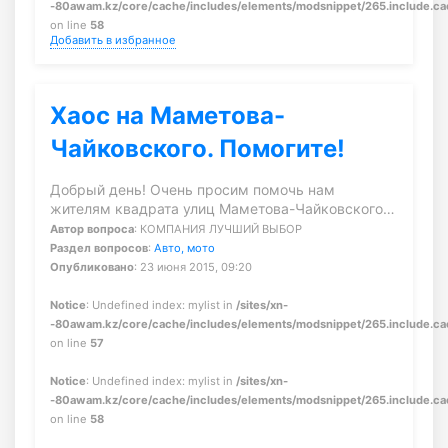
-80awam.kz/core/cache/includes/elements/modsnippet/265.include.c
on line
58
Добавить в избранное
Хаос на Маметова-
Чайковского. Помогите!
Добрый день! Очень просим помочь нам
жителям квадрата улиц Маметова-Чайковского…
Автор вопроса
: КОМПАНИЯ ЛУЧШИЙ ВЫБОР
Раздел вопросов
:
Авто, мото
Опубликовано
: 23 июня 2015, 09:20
Notice
: Undefined index: mylist in
/sites/xn-
-80awam.kz/core/cache/includes/elements/modsnippet/265.include.c
on line
57
Notice
: Undefined index: mylist in
/sites/xn-
-80awam.kz/core/cache/includes/elements/modsnippet/265.include.c
on line
58