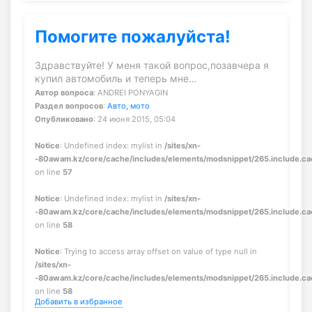
Помогите пожалуйста!
Здравствуйте! У меня такой вопрос,позавчера я
купил автомобиль и теперь мне…
Автор вопроса
: ANDREI PONYAGIN
Раздел вопросов
:
Авто, мото
Опубликовано
: 24 июня 2015, 05:04
Notice
: Undefined index: mylist in
/sites/xn-
-80awam.kz/core/cache/includes/elements/modsnippet/265.include.c
on line
57
Notice
: Undefined index: mylist in
/sites/xn-
-80awam.kz/core/cache/includes/elements/modsnippet/265.include.c
on line
58
Notice
: Trying to access array offset on value of type null in
/sites/xn-
-80awam.kz/core/cache/includes/elements/modsnippet/265.include.c
on line
58
Добавить в избранное