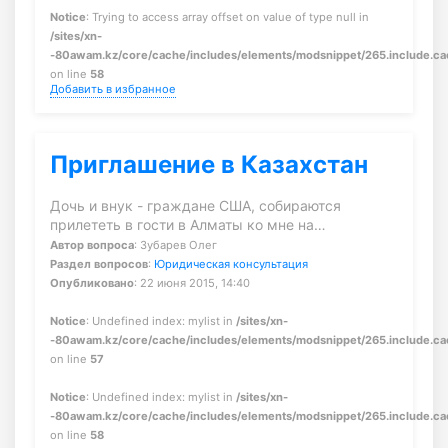
Notice
: Trying to access array offset on value of type null in
/sites/xn-
-80awam.kz/core/cache/includes/elements/modsnippet/265.include.c
on line
58
Добавить в избранное
Приглашение в Казахстан
Дочь и внук - граждане США, собираются
прилететь в гости в Алматы ко мне на…
Автор вопроса
: Зубарев Олег
Раздел вопросов
:
Юридическая консультация
Опубликовано
: 22 июня 2015, 14:40
Notice
: Undefined index: mylist in
/sites/xn-
-80awam.kz/core/cache/includes/elements/modsnippet/265.include.c
on line
57
Notice
: Undefined index: mylist in
/sites/xn-
-80awam.kz/core/cache/includes/elements/modsnippet/265.include.c
on line
58