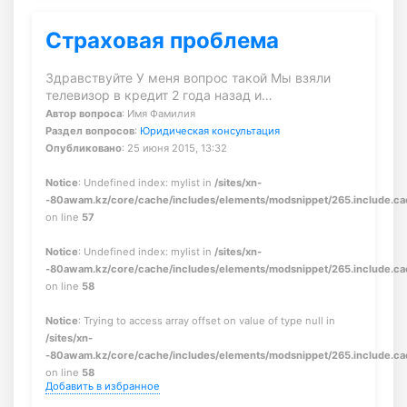
Страховая проблема
Здравствуйте У меня вопрос такой Мы взяли
телевизор в кредит 2 года назад и…
Автор вопроса
: Имя Фамилия
Раздел вопросов
:
Юридическая консультация
Опубликовано
: 25 июня 2015, 13:32
Notice
: Undefined index: mylist in
/sites/xn-
-80awam.kz/core/cache/includes/elements/modsnippet/265.include.c
on line
57
Notice
: Undefined index: mylist in
/sites/xn-
-80awam.kz/core/cache/includes/elements/modsnippet/265.include.c
on line
58
Notice
: Trying to access array offset on value of type null in
/sites/xn-
-80awam.kz/core/cache/includes/elements/modsnippet/265.include.c
on line
58
Добавить в избранное