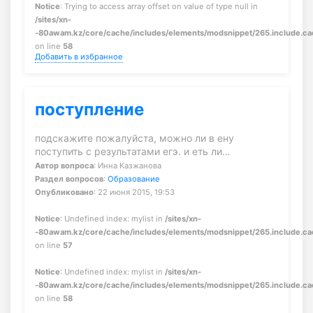
Notice
: Trying to access array offset on value of type null in
/sites/xn-
-80awam.kz/core/cache/includes/elements/modsnippet/265.include.c
on line
58
Добавить в избранное
поступление
подскажите пожалуйста, можно ли в ену
поступить с результатами егэ. и еть ли…
Автор вопроса
: Инна Казжанова
Раздел вопросов
:
Образование
Опубликовано
: 22 июня 2015, 19:53
Notice
: Undefined index: mylist in
/sites/xn-
-80awam.kz/core/cache/includes/elements/modsnippet/265.include.c
on line
57
Notice
: Undefined index: mylist in
/sites/xn-
-80awam.kz/core/cache/includes/elements/modsnippet/265.include.c
on line
58