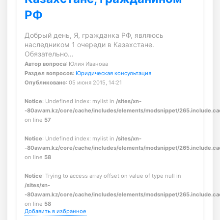
РФ
Добрый день, Я, гражданка РФ, являюсь
наследником 1 очереди в Казахстане.
Обязательно…
Автор вопроса
: Юлия Иванова
Раздел вопросов
:
Юридическая консультация
Опубликовано
: 05 июня 2015, 14:21
Notice
: Undefined index: mylist in
/sites/xn-
-80awam.kz/core/cache/includes/elements/modsnippet/265.include.c
on line
57
Notice
: Undefined index: mylist in
/sites/xn-
-80awam.kz/core/cache/includes/elements/modsnippet/265.include.c
on line
58
Notice
: Trying to access array offset on value of type null in
/sites/xn-
-80awam.kz/core/cache/includes/elements/modsnippet/265.include.c
on line
58
Добавить в избранное