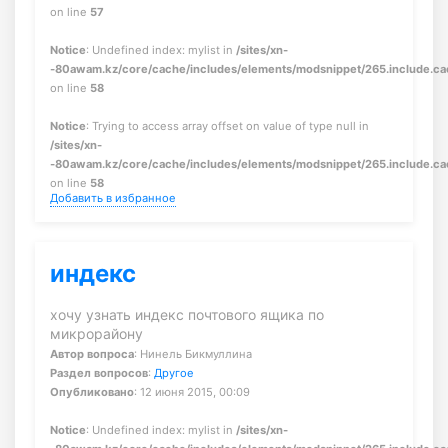
on line
57
Notice
: Undefined index: mylist in
/sites/xn-
-80awam.kz/core/cache/includes/elements/modsnippet/265.include.c
on line
58
Notice
: Trying to access array offset on value of type null in
/sites/xn-
-80awam.kz/core/cache/includes/elements/modsnippet/265.include.c
on line
58
Добавить в избранное
индекс
хочу узнать индекс почтового ящика по
микрорайону
Автор вопроса
: Нинель Бикмуллина
Раздел вопросов
:
Другое
Опубликовано
: 12 июня 2015, 00:09
Notice
: Undefined index: mylist in
/sites/xn-