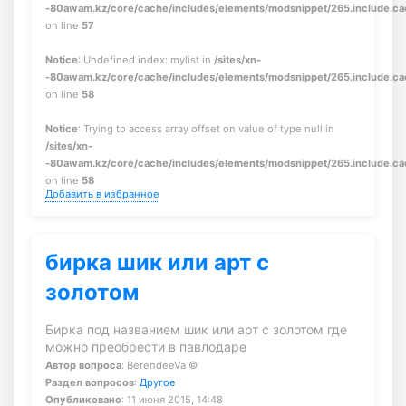
-80awam.kz/core/cache/includes/elements/modsnippet/265.include.c
on line
57
Notice
: Undefined index: mylist in
/sites/xn-
-80awam.kz/core/cache/includes/elements/modsnippet/265.include.c
on line
58
Notice
: Trying to access array offset on value of type null in
/sites/xn-
-80awam.kz/core/cache/includes/elements/modsnippet/265.include.c
on line
58
Добавить в избранное
бирка шик или арт с
золотом
Бирка под названием шик или арт с золотом где
можно преобрести в павлодаре
Автор вопроса
: BerendeeVa ©
Раздел вопросов
:
Другое
Опубликовано
: 11 июня 2015, 14:48