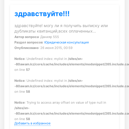
здравствуйте!!!
здравствуйте! могу ли я получить выписку или
дубликаты квитанций,всех оплаченных…
Автор вопроса
: Данияр 555
Раздел вопросов
:
Юридическая консультация
Опубликовано
: 26 июня 2015, 00:59
Notice
: Undefined index: mylist in
/sites/xn-
-80awam.kz/core/cache/includes/elements/modsnippet/265.include.c
on line
57
Notice
: Undefined index: mylist in
/sites/xn-
-80awam.kz/core/cache/includes/elements/modsnippet/265.include.c
on line
58
Notice
: Trying to access array offset on value of type null in
/sites/xn-
-80awam.kz/core/cache/includes/elements/modsnippet/265.include.c
on line
58
Добавить в избранное