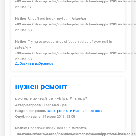
-80awam.kz/core/cache/includes/elements/modsnippet/265.include.c
on line
57
Notice
: Undefined index: mylist in
/sites/xn-
-80awam.kz/core/cache/includes/elements/modsnippet/265.include.c
on line
58
Notice
: Trying to access array offset on value of type null in
/sites/xn-
-80awam.kz/core/cache/includes/elements/modsnippet/265.include.c
on line
58
Добавить в избранное
нужен ремонт
нужен дисплей на nokia н 8. цена?
Автор вопроса
: Олег Мальцев
Раздел вопросов
:
Электроника и Бытовая техника
Опубликовано
: 14 июня 2015, 13:05
Notice
: Undefined index: mylist in
/sites/xn-
-80awam.kz/core/cache/includes/elements/modsnippet/265.include.c