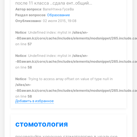
после 11 класса ..сдала ент..общий…
Автор вопроса
: ВалеНтина ГусеВа
Раздел вопросов
:
Образование
Опубликовано
: 02 июля 2015, 19:08
Notice
: Undefined index: mylist in
/sites/xn-
-80awam.kz/core/cache/includes/elements/modsnippet/265.include.c
on line
57
Notice
: Undefined index: mylist in
/sites/xn-
-80awam.kz/core/cache/includes/elements/modsnippet/265.include.c
on line
58
Notice
: Trying to access array offset on value of type null in
/sites/xn-
-80awam.kz/core/cache/includes/elements/modsnippet/265.include.c
on line
58
Добавить в избранное
стомотология
посоветуйте хорошую стомотологию в уральске