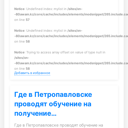
Notice
: Undefined index: mylist in
/sites/xn-
-80awam.kz/core/cache/includes/elements/modsnippet/265.include.c
on line
57
Notice
: Undefined index: mylist in
/sites/xn-
-80awam.kz/core/cache/includes/elements/modsnippet/265.include.c
on line
58
Notice
: Trying to access array offset on value of type null in
/sites/xn-
-80awam.kz/core/cache/includes/elements/modsnippet/265.include.c
on line
58
Добавить в избранное
Где в Петропавловске
проводят обучение на
получение…
Где в Петропавловске проводят обучение на