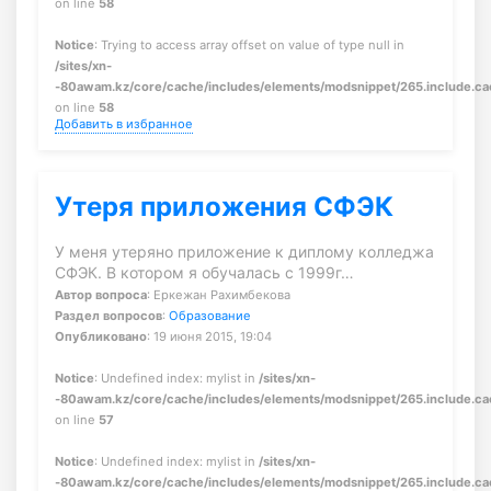
on line
58
Notice
: Trying to access array offset on value of type null in
/sites/xn-
-80awam.kz/core/cache/includes/elements/modsnippet/265.include.c
on line
58
Добавить в избранное
Утеря приложения СФЭК
У меня утеряно приложение к диплому колледжа
СФЭК. В котором я обучалась с 1999г…
Автор вопроса
: Еркежан Рахимбекова
Раздел вопросов
:
Образование
Опубликовано
: 19 июня 2015, 19:04
Notice
: Undefined index: mylist in
/sites/xn-
-80awam.kz/core/cache/includes/elements/modsnippet/265.include.c
on line
57
Notice
: Undefined index: mylist in
/sites/xn-
-80awam.kz/core/cache/includes/elements/modsnippet/265.include.c