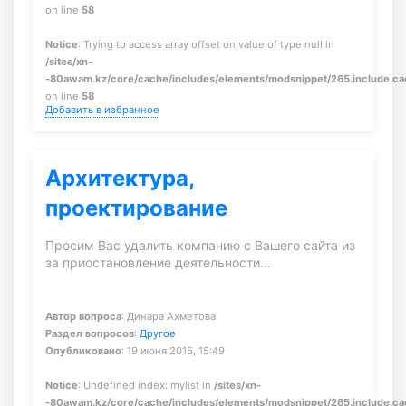
on line
58
Notice
: Trying to access array offset on value of type null in
/sites/xn-
-80awam.kz/core/cache/includes/elements/modsnippet/265.include.c
on line
58
Добавить в избранное
Архитектура,
проектирование
Просим Вас удалить компанию с Вашего сайта из
за приостановление деятельности…
Автор вопроса
: Динара Ахметова
Раздел вопросов
:
Другое
Опубликовано
: 19 июня 2015, 15:49
Notice
: Undefined index: mylist in
/sites/xn-
-80awam.kz/core/cache/includes/elements/modsnippet/265.include.c