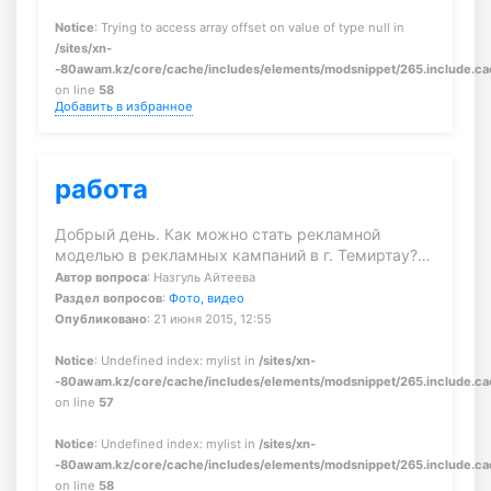
Notice
: Trying to access array offset on value of type null in
/sites/xn-
-80awam.kz/core/cache/includes/elements/modsnippet/265.include.c
on line
58
Добавить в избранное
работа
Добрый день. Как можно стать рекламной
моделью в рекламных кампаний в г. Темиртау?…
Автор вопроса
: Назгуль Айтеева
Раздел вопросов
:
Фото, видео
Опубликовано
: 21 июня 2015, 12:55
Notice
: Undefined index: mylist in
/sites/xn-
-80awam.kz/core/cache/includes/elements/modsnippet/265.include.c
on line
57
Notice
: Undefined index: mylist in
/sites/xn-
-80awam.kz/core/cache/includes/elements/modsnippet/265.include.c
on line
58