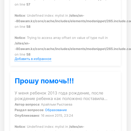
on line
57
Notice
: Undefined index: mylist in
/sites/xn-
-80awam.kz/core/cache/includes/elements/modsnippet/265.include.c
on line
58
Notice
: Trying to access array offset on value of type null in
/sites/xn-
-80awam.kz/core/cache/includes/elements/modsnippet/265.include.c
on line
58
Добавить в избранное
Прошу помочь!!!
У меня ребенок 2013 года рождение, после
рождение ребенка как положено поставила…
Автор вопроса
: Арайлым Рыспаева
Раздел вопросов
:
Образование
Опубликовано
: 16 июня 2015, 23:24
Notice
: Undefined index: mylist in
/sites/xn-