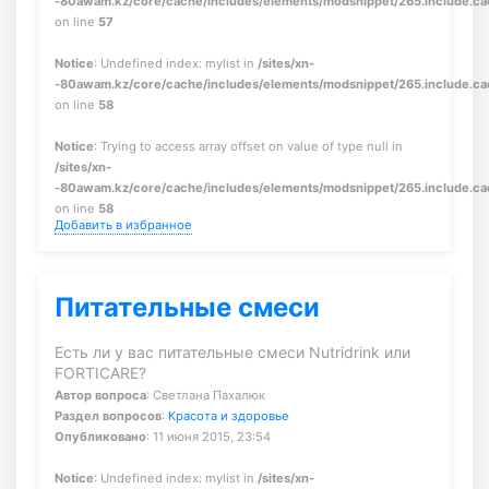
-80awam.kz/core/cache/includes/elements/modsnippet/265.include.c
on line
57
Notice
: Undefined index: mylist in
/sites/xn-
-80awam.kz/core/cache/includes/elements/modsnippet/265.include.c
on line
58
Notice
: Trying to access array offset on value of type null in
/sites/xn-
-80awam.kz/core/cache/includes/elements/modsnippet/265.include.c
on line
58
Добавить в избранное
Питательные смеси
Есть ли у вас питательные смеси Nutridrink или
FORTICARE?
Автор вопроса
: Светлана Пахалюк
Раздел вопросов
:
Красота и здоровье
Опубликовано
: 11 июня 2015, 23:54
Notice
: Undefined index: mylist in
/sites/xn-