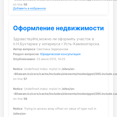
on line
58
Добавить в избранное
Оформление недвижимости
Здравствуйте,можно ли оформить участок в
п.Н.Бухтарма у нотариуса г.Усть-Каменогорска
Автор вопроса
: Светлана Задворнова
Раздел вопросов
:
Юридическая консультация
Опубликовано
: 23 июня 2015, 14:25
Notice
: Undefined index: mylist in
/sites/xn-
-80awam.kz/core/cache/includes/elements/modsnippet/265.include.c
on line
57
Notice
: Undefined index: mylist in
/sites/xn-
-80awam.kz/core/cache/includes/elements/modsnippet/265.include.c
on line
58
Notice
: Trying to access array offset on value of type null in
/sites/xn-