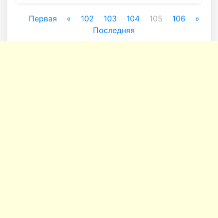
Первая
«
102
103
104
105
106
»
Последняя