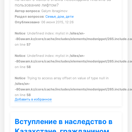
пользование лифтом?
Автор вопроса
: Galym Ibragimov
Раздел вопросов
:
Семья, дом, дети
Опубликовано
: 06 июня 2015, 12:26
Notice
: Undefined index: mylist in
/sites/xn-
-80awam.kz/core/cache/includes/elements/modsnippet/265.include.c
on line
57
Notice
: Undefined index: mylist in
/sites/xn-
-80awam.kz/core/cache/includes/elements/modsnippet/265.include.c
on line
58
Notice
: Trying to access array offset on value of type null in
/sites/xn-
-80awam.kz/core/cache/includes/elements/modsnippet/265.include.c
on line
58
Добавить в избранное
Вступление в наследство в
Казахстане, гражданином