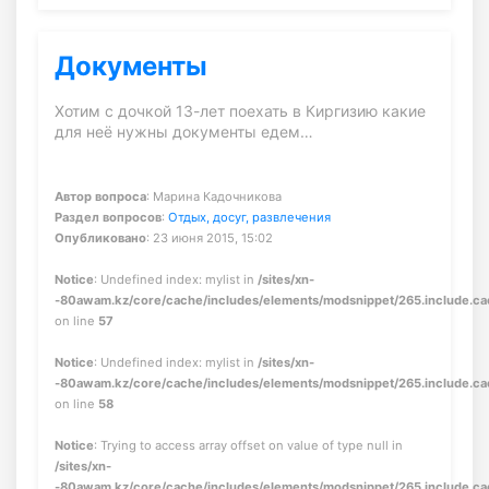
Документы
Хотим с дочкой 13-лет поехать в Киргизию какие
для неё нужны документы едем…
Автор вопроса
: Марина Кадочникова
Раздел вопросов
:
Отдых, досуг, развлечения
Опубликовано
: 23 июня 2015, 15:02
Notice
: Undefined index: mylist in
/sites/xn-
-80awam.kz/core/cache/includes/elements/modsnippet/265.include.c
on line
57
Notice
: Undefined index: mylist in
/sites/xn-
-80awam.kz/core/cache/includes/elements/modsnippet/265.include.c
on line
58
Notice
: Trying to access array offset on value of type null in
/sites/xn-
-80awam.kz/core/cache/includes/elements/modsnippet/265.include.c