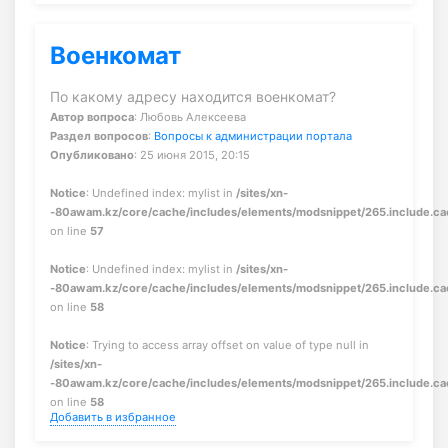
Военкомат
По какому адресу находится военкомат?
Автор вопроса
: Любовь Алексеева
Раздел вопросов
:
Вопросы к администрации портала
Опубликовано
: 25 июня 2015, 20:15
Notice
: Undefined index: mylist in
/sites/xn-
-80awam.kz/core/cache/includes/elements/modsnippet/265.include.c
on line
57
Notice
: Undefined index: mylist in
/sites/xn-
-80awam.kz/core/cache/includes/elements/modsnippet/265.include.c
on line
58
Notice
: Trying to access array offset on value of type null in
/sites/xn-
-80awam.kz/core/cache/includes/elements/modsnippet/265.include.c
on line
58
Добавить в избранное