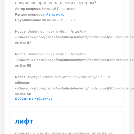
получение прав управления скутером?
Автор вопроса
: Николай Покатилов
Раздел вопросов
:
Авто, мото
Опубликовано
: 08 июня 2015, 15:29
Notice
: Undefined index: mylist in
/sites/xn-
-80awam.kz/core/cache/includes/elements/modsnippet/265.include.c
on line
57
Notice
: Undefined index: mylist in
/sites/xn-
-80awam.kz/core/cache/includes/elements/modsnippet/265.include.c
on line
58
Notice
: Trying to access array offset on value of type null in
/sites/xn-
-80awam.kz/core/cache/includes/elements/modsnippet/265.include.c
on line
58
Добавить в избранное
лифт
начиная с какого этажа необходимо платить за