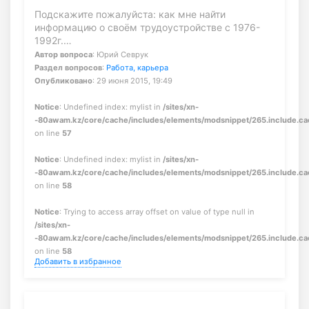
Подскажите пожалуйста: как мне найти
информацию о своём трудоустройстве с 1976-
1992г.…
Автор вопроса
: Юрий Севрук
Раздел вопросов
:
Работа, карьера
Опубликовано
: 29 июня 2015, 19:49
Notice
: Undefined index: mylist in
/sites/xn-
-80awam.kz/core/cache/includes/elements/modsnippet/265.include.c
on line
57
Notice
: Undefined index: mylist in
/sites/xn-
-80awam.kz/core/cache/includes/elements/modsnippet/265.include.c
on line
58
Notice
: Trying to access array offset on value of type null in
/sites/xn-
-80awam.kz/core/cache/includes/elements/modsnippet/265.include.c
on line
58
Добавить в избранное