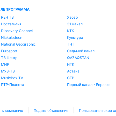
ЕЛЕПРОГРАММА
РЕН ТВ
Хабар
Ностальгия
31 канал
Discovery Channel
КТК
Nickelodeon
Культура
National Geographic
ТНТ
Eurosport
Седьмой канал
ТВ Центр
QAZAQSTAN
МИР
НТК
МУЗ-ТВ
Астана
MusicBox TV
СТВ
РТР-Планета
Первый канал - Евразия
ть компанию
Подать объявление
Пользовательское с