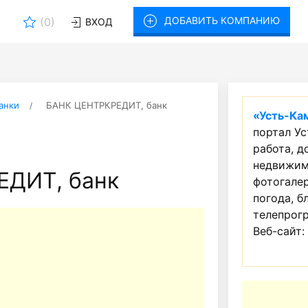
ДОБАВИТЬ КОМПАНИЮ
(
0
)
ВХОД
анки
БАНК ЦЕНТРКРЕДИТ, банк
«Усть-Ка
портал Ус
работа, д
недвижим
ДИТ, банк
фотогалер
погода, б
телепрогр
Веб-сайт: