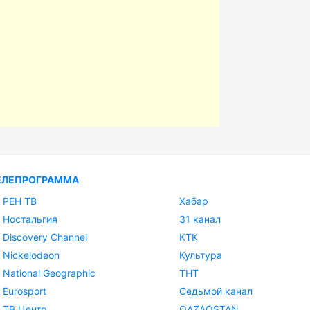
ЕЛЕПРОГРАММА
РЕН ТВ
Хабар
Ностальгия
31 канал
Discovery Channel
КТК
Nickelodeon
Культура
National Geographic
ТНТ
Eurosport
Седьмой канал
ТВ Центр
QAZAQSTAN