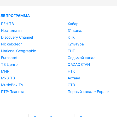
ЕЛЕПРОГРАММА
РЕН ТВ
Хабар
Ностальгия
31 канал
Discovery Channel
КТК
Nickelodeon
Культура
National Geographic
ТНТ
Eurosport
Седьмой канал
ТВ Центр
QAZAQSTAN
МИР
НТК
МУЗ-ТВ
Астана
MusicBox TV
СТВ
РТР-Планета
Первый канал - Евразия