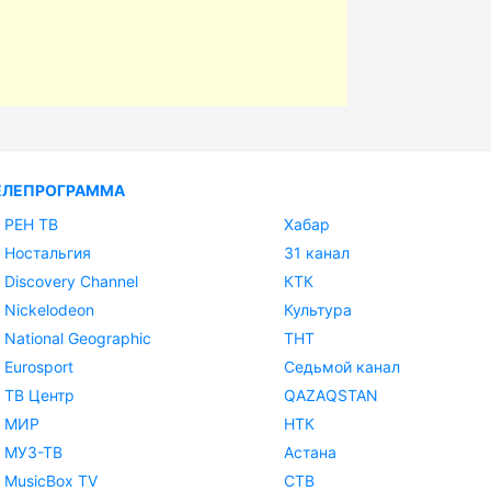
ЕЛЕПРОГРАММА
РЕН ТВ
Хабар
Ностальгия
31 канал
Discovery Channel
КТК
Nickelodeon
Культура
National Geographic
ТНТ
Eurosport
Седьмой канал
ТВ Центр
QAZAQSTAN
МИР
НТК
МУЗ-ТВ
Астана
MusicBox TV
СТВ