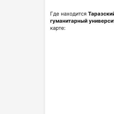
Где находится
Таразски
гуманитарный университе
карте: