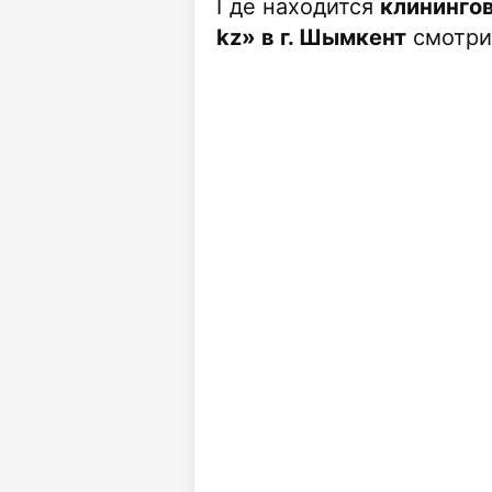
Где находится
клининго
kz» в г. Шымкент
смотрит