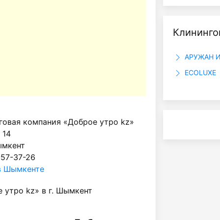
Клининго
АРУЖАН И 
ECOLUXE
говая компания «Доброе утро kz»
 14
ымкент
 57-37-26
в Шымкенте
 утро kz» в г. Шымкент