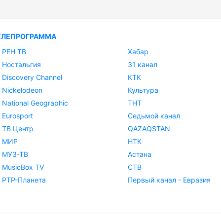
ЕЛЕПРОГРАММА
РЕН ТВ
Хабар
Ностальгия
31 канал
Discovery Channel
КТК
Nickelodeon
Культура
National Geographic
ТНТ
Eurosport
Седьмой канал
ТВ Центр
QAZAQSTAN
МИР
НТК
МУЗ-ТВ
Астана
MusicBox TV
СТВ
РТР-Планета
Первый канал - Евразия