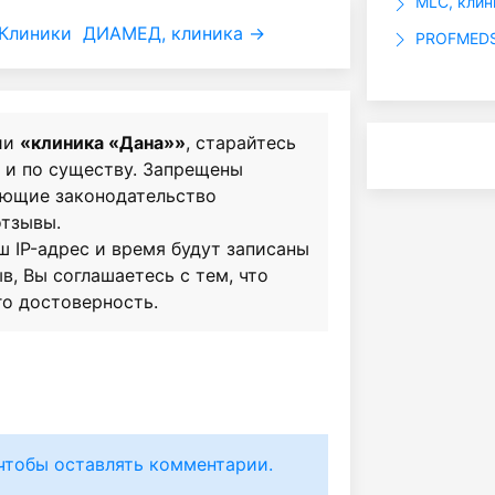
MLC, клин
Клиники
ДИАМЕД, клиника →
PROFMEDSE
ии
«клиника «Дана»»
, старайтесь
о и по существу. Запрещены
ающие законодательство
отзывы.
ш IP-адрес и время будут записаны
в, Вы соглашаетесь с тем, что
го достоверность.
чтобы оставлять комментарии.