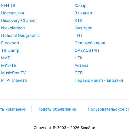
РЕН ТВ
Хабар
Ностальгия
31 канал
Discovery Channel
КТК
Nickelodeon
Культура
National Geographic
ТНТ
Eurosport
Седьмой канал
ТВ Центр
QAZAQSTAN
МИР
НТК
МУЗ-ТВ
Астана
MusicBox TV
СТВ
РТР-Планета
Первый канал - Евразия
ть компанию
Подать объявление
Пользовательское с
Copyright © 2003 – 2026 SemStar