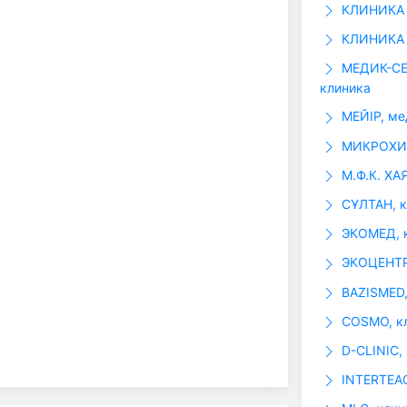
КЛИНИКА 
КЛИНИКА
МЕДИК-СЕР
клиника
МЕЙІР, ме
МИКРОХИР
М.Ф.К. ХАЯ
СҰЛТАН, к
ЭКОМЕД, к
ЭКОЦЕНТР
BAZISMED,
COSMO, кл
D-CLINIC,
INTERTEAC